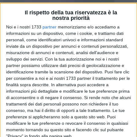
Il rispetto della tua riservatezza è la
nostra priorità
Noi e i nostri 1733
partner
memorizziamo e/o accediamo a
informazioni su un dispositivo, come i cookie, e trattiamo dati
Prosegue anche sul nostro portale la campagna
personali, come identificatori univoci e informazioni standard
inviate da un dispositivo per annunci e contenuti personalizzati,
pubblicitaria di Amiu per incentivare la comunità tranese a
misurazione di annunci e contenuti, analisi dell'audience e
fare la raccolta differenziata. Fra gli spot realizzati da
sviluppo dei servizi.
Con la tua autorizzazione noi e i nostri
Luciano Zitoli, ce n'è anche uno che vede protagonisti i tifosi
partner possiamo utilizzare dati precisi di geolocalizzazione e
del Trani, i quali, la scorsa stagione, durante un sentito derby
identificazione tramite la scansione del dispositivo. Puoi fare clic
di campionato, non esitarono a mostrare lo striscione pro
per consentire a noi e ai nostri 1733 partner il trattamento per le
differenziata. Il gesto, all'epoca, non fu compreso da tutti: c'è
finalità sopra descritte. In alternativa puoi accedere a
chi pensò alla goliardata o ad un messaggio subliminale. In
informazioni più dettagliate e modificare le tue preferenze prima
di acconsentire o di negare il consenso.
Si rende noto che alcuni
realtà c'era dell'altro sotto.
trattamenti dei dati personali possono non richiedere il tuo
consenso, ma hai il diritto di opporti a tale trattamento. Le tue
Luciano Zitoli, colui che ha realizzato gli spot per Amiu,
preferenze si applicheranno solo a questo sito web. Puoi
spiega: «Ho scelto di coinvolgere la tifoseria tranese non
modificare le tue preferenze o revocare il consenso in qualsiasi
solo per una questione di originalità. Ho rapporti di amicizia
momento tornando su questo sito e facendo clic sul pulsante
con molti tifosi, vado allo stadio da tantissimi anni e so che,
"Privacy" in fondo alla pagina web.