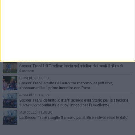
PIÙ LETTI QUESTA SETTIMANA
MERCOLEDÌ 5 AGOSTO
Trani | Nando Terrone chiude la carriera da calciatore: «Il campo
lo lascio, il calcio no». Ora è pronto a una nuova sfida
SABATO 1 AGOSTO
Barletta 4-1 Soccer Trani: ottimi spunti per Moscelli, alla seconda
uscita stagionale
MERCOLEDÌ 5 AGOSTO
Soccer Trani 1-0 Trodica: inizia nel miglior dei modi il ritiro di
Sarnano
GIOVEDÌ 30 LUGLIO
Soccer Trani, a tutto Di Lauro: tra mercato, aspettative,
abbonamenti e il primo incontro con Pace
GIOVEDÌ 16 LUGLIO
Soccer Trani, definito lo staff tecnico e sanitario per la stagione
2026/2027: continuità e nuovi innesti per l'Eccellenza
MERCOLEDÌ 8 LUGLIO
La Soccer Trani sceglie Sarnano per il ritiro estivo: ecco le date