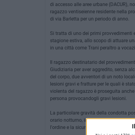
di accesso alle aree urbane (DACUR), no
ragazzo ventiseienne residente nella pro
di via Barletta per un periodo di anno.
Si tratta di uno dei primi provvedimenti e
stagione estiva, allo scopo di attuare u
in una città come Trani peraltro a vocazi
Il ragazzo destinatario del provvediment
Giudiziaria per aver aggredito, senza alcu
del corpo, due avventori di un noto loca
lesioni gravi e fratture per le quali è st
violenta del ragazzo è proseguita anche a
persona provocandogli gravi lesioni.
La particolare gravità della condotta pos
orario notturno, in un'area della città no
I
l'ordine e la sicurezza pubblica e all'in