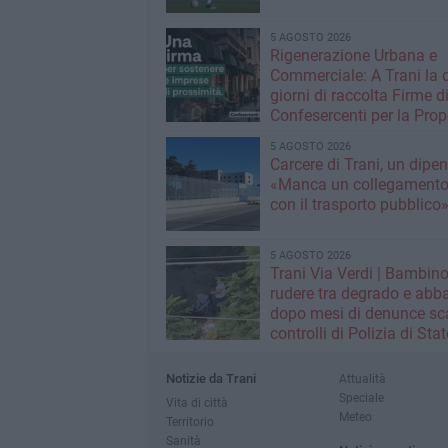
5 AGOSTO 2026
Rigenerazione Urbana e
Commerciale: A Trani la 
giorni di raccolta Firme d
Confesercenti per la Prop
Legge Nazionale
5 AGOSTO 2026
Carcere di Trani, un dipe
«Manca un collegamento 
con il trasporto pubblico
5 AGOSTO 2026
Trani Via Verdi | Bambino
rudere tra degrado e abb
dopo mesi di denunce sca
controlli di Polizia di Stat
Polizia Locale
Notizie da Trani
Attualità
Speciale
Vita di città
Meteo
Territorio
Sanità