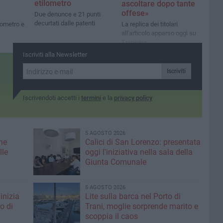
etilometro
ascoltare dopo tante
offese»
Due denunce e 21 punti
decurtati dalle patenti
ilometro e
La replica dei titolari
all'articolo apparso oggi su
Traniviva
Iscriviti alla Newsletter
Iscriviti
Iscrivendoti accetti i
termini
e la
privacy policy
5 AGOSTO 2026
ne
Calici di San Lorenzo: presentata
lle
oggi l'iniziativa nella sala della
Giunta Comunale
5 AGOSTO 2026
inizia
Lite sulla barca nel Porto di
ro di
Trani, moglie sorprende marito e
scoppia il caos