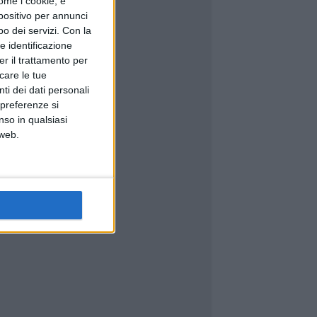
ome i cookie, e
spositivo per annunci
o dei servizi.
Con la
e identificazione
er il trattamento per
icare le tue
ti dei dati personali
 preferenze si
nso in qualsiasi
 web.