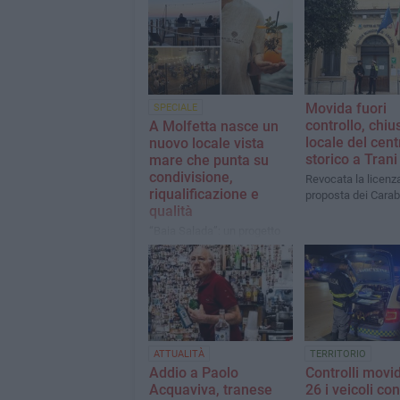
Movida fuori
SPECIALE
controllo, chiu
A Molfetta nasce un
locale del cent
nuovo locale vista
storico a Trani
mare che punta su
condivisione,
Revocata la licenz
riqualificazione e
proposta dei Carabi
qualità
“Baia Salada”: un progetto
ambizioso raccontato da chi
l’ha voluto e da chi l’ha reso
possibile
ATTUALITÀ
TERRITORIO
Addio a Paolo
Controlli movi
Acquaviva, tranese
26 i veicoli con