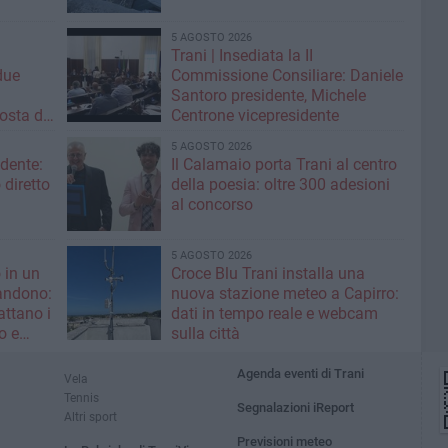
5 AGOSTO 2026
Trani | Insediata la II
due
Commissione Consiliare: Daniele
i
Santoro presidente, Michele
osta di
Centrone vicepresidente
5 AGOSTO 2026
ndente:
Il Calamaio porta Trani al centro
diretto
della poesia: oltre 300 adesioni
»
al concorso
5 AGOSTO 2026
 in un
Croce Blu Trani installa una
andono:
nuova stazione meteo a Capirro:
ttano i
dati in tempo reale e webcam
o e
sulla città
Agenda eventi di Trani
Vela
Tennis
Segnalazioni iReport
Altri sport
Previsioni meteo