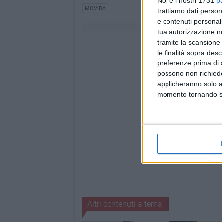
Noi e i nostri 1731
p
MOVIDA
trattiamo dati person
e contenuti personali
tua autorizzazione no
tramite la scansione 
le finalità sopra des
preferenze prima di 
possono non richieder
applicheranno solo a
momento tornando su 
Altri contenuti a tema