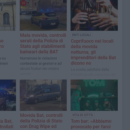
22
Mala movida, controlli
ENTI LOCALI
so
serali della Polizia di
Coprifuoco nei locali
ro
Stato agli stabilimenti
della movida
balneari della BAT
notturna, gli
imprenditori della Bat
a su
Numerose le violazioni
dicono no
nieri
contestate ai gestori e ad
alcuni fruitori dei relativi
La scelta adottata dalla
servizi
Prefettura alla presenza dei
dieci sindaci della provincia
Movida Bat, controlli
VITA DI CITTÀ
della Polizia di Stato
da Bat,
Tom bar: «Abbiamo
con Drug Wipe ed
trollati
provocato per farci