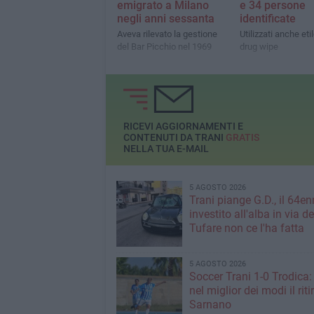
emigrato a Milano
e 34 persone
negli anni sessanta
identificate
Aveva rilevato la gestione
Utilizzati anche et
del Bar Picchio nel 1969
drug wipe
RICEVI AGGIORNAMENTI E
CONTENUTI DA TRANI
GRATIS
NELLA TUA E-MAIL
5 AGOSTO 2026
Trani piange G.D., il 64en
investito all'alba in via de
Tufare non ce l'ha fatta
5 AGOSTO 2026
Soccer Trani 1-0 Trodica: 
nel miglior dei modi il riti
Sarnano