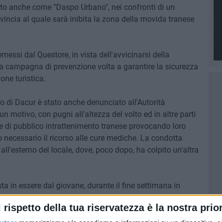
to anche come "Daspo Urbano", nei confronti di un
vincia al quale sarà inibita la zona della movida tranese
messi dal Questore, in vista dell'avvicinarsi della
na campagna di prevenzione volta a garantire la sicurezza
one turistica.
o di Dacur è stato anche denunciato all'Autorità
n motivo, con pugni all'altezza del volto ed in altre parti
le di pubblico intrattenimento tranese provocando loro
ato necessario il ricorso alle cure mediche. La condotta
ll'esterno del locale, dove, poco dopo, ha colpito un'altra
ta in essere dal giovane, durante il fine settimana in
ta per la movida, ha arrecato un serio pregiudizio per
l rispetto della tua riservatezza è la nostra prior
columità delle numerose persone presenti.