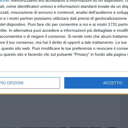
artner
memorizziamo e/o accediamo a informazioni su un dispositivo, c
ali, come identificatori univoci e informazioni standard inviate da un di
zzati, misurazione di annunci e contenuti, analisi dell'audience e svilupp
i e i nostri partner possiamo utilizzare dati precisi di geolocalizzazione 
del dispositivo. Puoi fare clic per consentire a noi e ai nostri 1731 partn
critte. In alternativa puoi accedere a informazioni più dettagliate e modif
acconsentire o di negare il consenso.
Si rende noto che alcuni trattamen
e il tuo consenso, ma hai il diritto di opporti a tale trattamento. Le tue
 questo sito web. Puoi modificare le tue preferenze o revocare il conse
questo sito e facendo clic sul pulsante "Privacy" in fondo alla pagina
PIÙ OPZIONI
ACCETTO