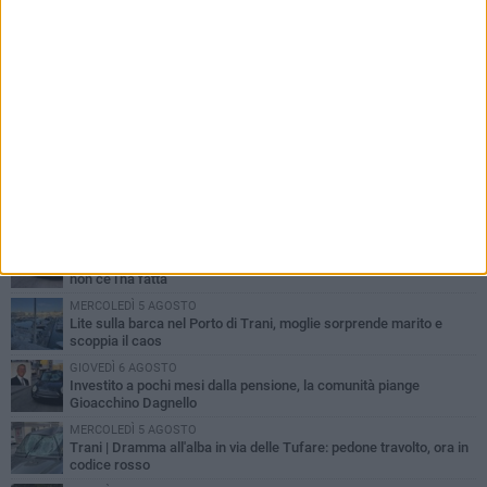
PIÙ LETTI QUESTA SETTIMANA
MERCOLEDÌ 5 AGOSTO
Trani piange G.D., il 64enne investito all'alba in via delle Tufare
non ce l'ha fatta
MERCOLEDÌ 5 AGOSTO
Lite sulla barca nel Porto di Trani, moglie sorprende marito e
scoppia il caos
GIOVEDÌ 6 AGOSTO
Investito a pochi mesi dalla pensione, la comunità piange
Gioacchino Dagnello
MERCOLEDÌ 5 AGOSTO
Trani | Dramma all'alba in via delle Tufare: pedone travolto, ora in
codice rosso