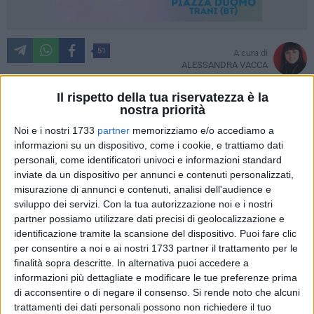
51
A cura di
ALESSANDRA VACCA
Il rispetto della tua riservatezza è la
nostra priorità
Nuovi sviluppi nell'ambito del processo per la morte di
Noi e i nostri 1733
partner
memorizziamo e/o accediamo a
Antonia Abbatangelo, 41enne morta nel novembre 2020 in
informazioni su un dispositivo, come i cookie, e trattiamo dati
piena pandemia. A seguito della seconda richiesta di
personali, come identificatori univoci e informazioni standard
archiviazione, il Gip ha sciolto la riserva sul medico curante e
inviate da un dispositivo per annunci e contenuti personalizzati,
misurazione di annunci e contenuti, analisi dell'audience e
ha disposto l'imputazione coatta per la stessa. Due medici
sviluppo dei servizi.
Con la tua autorizzazione noi e i nostri
una dottoressa di 54 anni, di Castro (Lecce), in servizio
partner possiamo utilizzare dati precisi di geolocalizzazione e
all'epoca al pronto soccorso di Trani e il collega 60enne, di
identificazione tramite la scansione del dispositivo. Puoi fare clic
Trani, guardia medica il medico curante della 41enne erano
per consentire a noi e ai nostri 1733 partner il trattamento per le
stati già condannati ad un anno ciascuno. Ora si attende il
finalità sopra descritte. In alternativa puoi accedere a
rinvio a giudizio e la fissazione della nuova udienza dinanzi
informazioni più dettagliate e modificare le tue preferenze prima
a nuovo Giudice per indagini preliminari per il nuovo
di acconsentire o di negare il consenso.
Si rende noto che alcuni
trattamenti dei dati personali possono non richiedere il tuo
indagato.