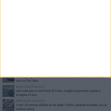
PIÙ LETTI QUESTA SETTIMANA
MERCOLEDÌ 5 AGOSTO
Trani piange G.D., il 64enne investito all'alba in via delle Tufare
non ce l'ha fatta
MERCOLEDÌ 5 AGOSTO
Lite sulla barca nel Porto di Trani, moglie sorprende marito e
scoppia il caos
MERCOLEDÌ 5 AGOSTO
Trani | Dramma all'alba in via delle Tufare: pedone travolto, ora in
codice rosso