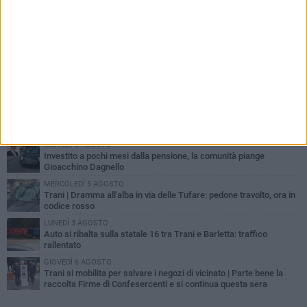
PIÙ LETTI QUESTA SETTIMANA
MERCOLEDÌ 5 AGOSTO
Trani piange G.D., il 64enne investito all'alba in via delle Tufare
non ce l'ha fatta
MERCOLEDÌ 5 AGOSTO
Lite sulla barca nel Porto di Trani, moglie sorprende marito e
scoppia il caos
GIOVEDÌ 6 AGOSTO
Investito a pochi mesi dalla pensione, la comunità piange
Gioacchino Dagnello
MERCOLEDÌ 5 AGOSTO
Trani | Dramma all'alba in via delle Tufare: pedone travolto, ora in
codice rosso
LUNEDÌ 3 AGOSTO
Auto si ribalta sulla statale 16 tra Trani e Barletta: traffico
rallentato
GIOVEDÌ 6 AGOSTO
Trani si mobilita per salvare i negozi di vicinato | Parte bene la
raccolta Firme di Confesercenti e si continua questa sera