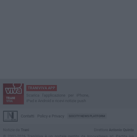
TRANIVIVA APP
Scarica l'applicazione per iPhone,
iPad e Android e ricevi notizie push
Contatti
Policy e Privacy
GOCITY NEWS PLATFORM
Notizie da
Trani
Direttore
Antonio Quinto
© 2001-2026 TraniViva è un portale gestito da InnovaNews srl. Partita iva