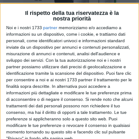
Il rispetto della tua riservatezza è la
nostra priorità
Noi e i nostri 1733
partner
memorizziamo e/o accediamo a
9
informazioni su un dispositivo, come i cookie, e trattiamo dati
personali, come identificatori univoci e informazioni standard
inviate da un dispositivo per annunci e contenuti personalizzati,
Ha perso il controllo del tir ed è uscito fuori strada. E'
misurazione di annunci e contenuti, analisi dell'audience e
sviluppo dei servizi.
Con la tua autorizzazione noi e i nostri
successo questa notte, intorno le 4, sulla strada statale 16,
partner possiamo utilizzare dati precisi di geolocalizzazione e
all'altezza dell'uscita Trani centro, direzione nord, dove il
identificazione tramite la scansione del dispositivo. Puoi fare clic
conducente di un tir ha sbandato perdendo il suo carico
per consentire a noi e ai nostri 1733 partner il trattamento per le
consistente in enormi sacchi di cemento.
finalità sopra descritte. In alternativa puoi accedere a
informazioni più dettagliate e modificare le tue preferenze prima
Il fatto ha provocato disagi e forti rallentamenti dovute alle
di acconsentire o di negare il consenso.
Si rende noto che alcuni
complesse operazioni di rimozione del materiale dalla
trattamenti dei dati personali possono non richiedere il tuo
consenso, ma hai il diritto di opporti a tale trattamento. Le tue
carreggiata. Sul posto, infatti, sono dovuti intervenire
preferenze si applicheranno solo a questo sito web. Puoi
operatori specializzati con i loro mezzi, gli agenti della
modificare le tue preferenze o revocare il consenso in qualsiasi
Polizia locale oltre che Carabinieri e Polizia di Stato.
momento tornando su questo sito e facendo clic sul pulsante
"Privacy" in fondo alla pagina web.