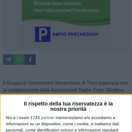
Il Gruppo di Volontariato Vincenziano di Trani organizza con
la collaborazione delle Associazioni Teatro Trani, Obiettivo
Trani, Trani Nostra e la Lega Navale di Trani, una serata di
Il rispetto della tua riservatezza è la
beneficenza presso la sede della Lega Navale il 6 luglio dalle
nostra priorità
ore 20.30. "Tutti in Lega... appassionatamente, Na serat a
Noi e i nostri 1733
partner
memorizziamo e/o accediamo a
luss a luss" vedrà la partecipazione di Enzo Guacci, Rino
informazioni su un dispositivo, come i cookie, e trattiamo dati
Franco, Riccardo Bonadies, Rosa Lasciarrea ed altri
personali, come identificatori univoci e informazioni standard