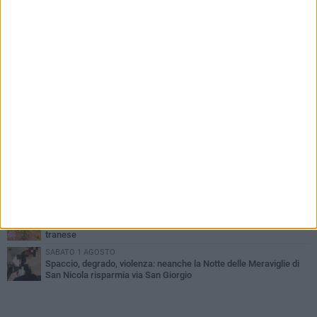
PIÙ LETTI QUESTA SETTIMANA
MERCOLEDÌ 5 AGOSTO
Trani piange G.D., il 64enne investito all'alba in via delle Tufare
non ce l'ha fatta
MERCOLEDÌ 5 AGOSTO
Lite sulla barca nel Porto di Trani, moglie sorprende marito e
scoppia il caos
MERCOLEDÌ 5 AGOSTO
Trani | Dramma all'alba in via delle Tufare: pedone travolto, ora in
codice rosso
GIOVEDÌ 6 AGOSTO
Investito a pochi mesi dalla pensione, la comunità piange
Gioacchino Dagnello
SABATO 1 AGOSTO
Sorpreso a spacciare cocaina in via Andria: arrestato 43enne
tranese
SABATO 1 AGOSTO
Spaccio, degrado, violenza: neanche la Notte delle Meraviglie di
San Nicola risparmia via San Giorgio