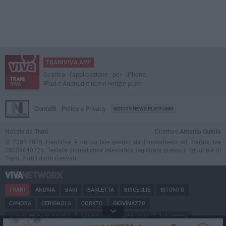
TRANIVIVA APP
Scarica l'applicazione per iPhone,
iPad e Android e ricevi notizie push
Contatti
Policy e Privacy
GOCITY NEWS PLATFORM
Notizie da
Trani
Direttore
Antonio Quinto
© 2001-2026 TraniViva è un portale gestito da InnovaNews srl. Partita iva
08059640725. Testata giornalistica telematica registrata presso il Tribunale di
Trani. Tutti i diritti riservati.
TRANI
ANDRIA
BARI
BARLETTA
BISCEGLIE
BITONTO
CANOSA
CERIGNOLA
CORATO
GIOVINAZZO
MARGHERITA DI SAVOIA
MINERVINO
MODUGNO
MOLFETTA