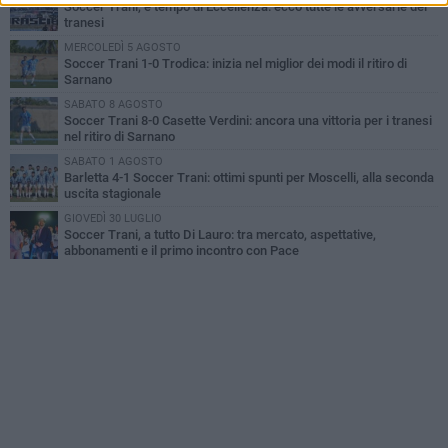
Soccer Trani, è tempo di Eccellenza: ecco tutte le avversarie dei
tranesi
MERCOLEDÌ 5 AGOSTO
Soccer Trani 1-0 Trodica: inizia nel miglior dei modi il ritiro di
Sarnano
SABATO 8 AGOSTO
Soccer Trani 8-0 Casette Verdini: ancora una vittoria per i tranesi
nel ritiro di Sarnano
SABATO 1 AGOSTO
Barletta 4-1 Soccer Trani: ottimi spunti per Moscelli, alla seconda
uscita stagionale
GIOVEDÌ 30 LUGLIO
Soccer Trani, a tutto Di Lauro: tra mercato, aspettative,
abbonamenti e il primo incontro con Pace