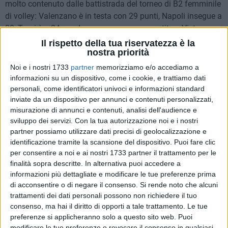
molto contenuto dalle battistrada del torneo di B2 femminile
di volley: Valenzano è in testa con 29 punti, Napoli insegue a
28, Trani è a 24 ma deve recuperare una partita. «Visto –
commenta il presidente Sebastiano Chieppa -? Il campionato
Il rispetto della tua riservatezza è la
nostra priorità
non è chiuso, anzi… Noi abbiamo sbagliato di brutto un
partita, ma anche gli altri possono sbagliare qua e là, quindi
Noi e i nostri 1733
partner
memorizziamo e/o accediamo a
andiamo avanti giornata per giornata e poi tireremo le
informazioni su un dispositivo, come i cookie, e trattiamo dati
personali, come identificatori univoci e informazioni standard
somme, anche perché non so quanto possa durare la
inviate da un dispositivo per annunci e contenuti personalizzati,
straordinaria forma di alcune squadre viste finora». Intanto,
misurazione di annunci e contenuti, analisi dell'audience e
però, l'Aquila azzurra contro l'Ostuni ha sofferto più del
sviluppo dei servizi.
Con la tua autorizzazione noi e i nostri
previsto perché le brindisine hanno battuto molto bene e
partner possiamo utilizzare dati precisi di geolocalizzazione e
Piccione (20) e Tonon (11) hanno giocato davvero una gran
identificazione tramite la scansione del dispositivo. Puoi fare clic
gara. Ricci e socie, però, a parte la distrazione fatale del
per consentire a noi e ai nostri 1733 partner il trattamento per le
secondo set, hanno poi concesso ben poco alle avversarie,
finalità sopra descritte. In alternativa puoi accedere a
informazioni più dettagliate e modificare le tue preferenze prima
chiudendo con quattro giocatrici in doppia cifra (Caterina 15,
di acconsentire o di negare il consenso.
Si rende noto che alcuni
Balducci 14, Krambeck 13, Bisceglia 12), Valente (8) a breve
trattamenti dei dati personali possono non richiedere il tuo
distanza dalle compagne e, complessivamente, una
consenso, ma hai il diritto di opporti a tale trattamento. Le tue
sensazione a tratti di disarmante superiorità. Adesso, sulla
preferenze si applicheranno solo a questo sito web. Puoi
spinta di questi primi risultati concomitanti favorevoli, la
modificare le tue preferenze o revocare il consenso in qualsiasi