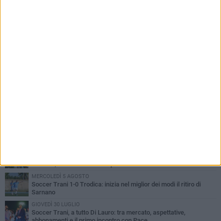
PIÙ LETTI QUESTA SETTIMANA
SABATO 1 AGOSTO
Barletta 4-1 Soccer Trani: ottimi spunti per Moscelli, alla seconda
uscita stagionale
MERCOLEDÌ 5 AGOSTO
Trani | Nando Terrone chiude la carriera da calciatore: «Il campo
lo lascio, il calcio no». Ora è pronto a una nuova sfida
MERCOLEDÌ 5 AGOSTO
Soccer Trani 1-0 Trodica: inizia nel miglior dei modi il ritiro di
Sarnano
GIOVEDÌ 30 LUGLIO
Soccer Trani, a tutto Di Lauro: tra mercato, aspettative,
abbonamenti e il primo incontro con Pace