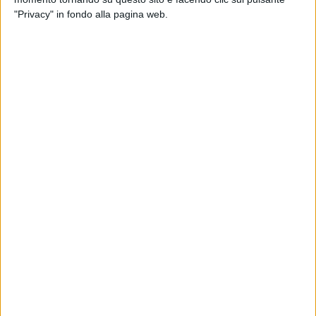
"Privacy" in fondo alla pagina web.
La giornata si chiude in bellezza con la vittoria sia dei
ragazzi che delle ragazze nella staffetta 4x200 facendo
registrare il primato regionale indoor sia al maschile che al
femminile. I cadetti chiudono con il crono di 1.40.86,
(Tedeschi, Calefato, Atif, Di Martino), mentre le cadette in
1.51.83 (Gadaleta,Laforgia,De Pasquale, Cafagno)