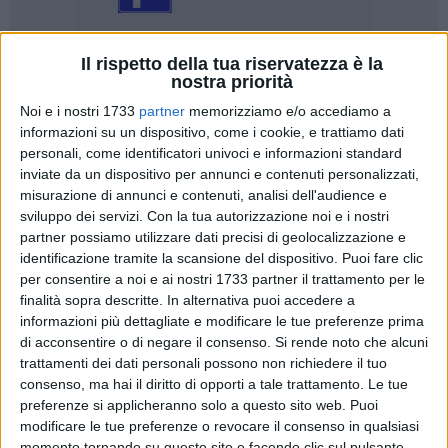
Il rispetto della tua riservatezza è la
50
nostra priorità
Noi e i nostri 1733
partner
memorizziamo e/o accediamo a
informazioni su un dispositivo, come i cookie, e trattiamo dati
Ieri in quel di Ancona, al meeting nazionale indoor giovanile,
personali, come identificatori univoci e informazioni standard
grandi prestazioni per i nostri cadetti/e. Miglior risultato è
inviate da un dispositivo per annunci e contenuti personalizzati,
misurazione di annunci e contenuti, analisi dell'audience e
sicuramente quello di Enrico di Martino (allenato da Tonino
sviluppo dei servizi.
Con la tua autorizzazione noi e i nostri
ferro) che ferma il crono in 23.86 sui 200 mt. Ottimo tempo
partner possiamo utilizzare dati precisi di geolocalizzazione e
anche per Atif Abdel con 24.71, sempre allenato da Ferro.
identificazione tramite la scansione del dispositivo. Puoi fare clic
per consentire a noi e ai nostri 1733 partner il trattamento per le
Marco Tedeschi chiude i 60 metri ad ostacoli in 9.55,
finalità sopra descritte. In alternativa puoi accedere a
Pasquale Calefato lancia il peso a 11.71mt, Massimiliano
informazioni più dettagliate e modificare le tue preferenze prima
Spizzico salta 1.35 nel salto in alto e 29.41 nei 200Mt.
di acconsentire o di negare il consenso.
Si rende noto che alcuni
trattamenti dei dati personali possono non richiedere il tuo
(allenati da Geky Magrone). Anche le cadette ben figurano,
consenso, ma hai il diritto di opporti a tale trattamento. Le tue
tutte impegnate nei 200 mt : Eliana Cafagno 27.69, Dalila
preferenze si applicheranno solo a questo sito web. Puoi
Gadaleta 27.77, Alessia De Pasquale 27.92 e Martina
modificare le tue preferenze o revocare il consenso in qualsiasi
Laforgia 28.86.
momento tornando su questo sito e facendo clic sul pulsante