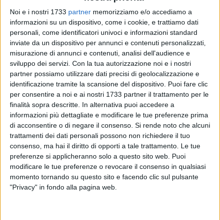
Noi e i nostri 1733
partner
memorizziamo e/o accediamo a
informazioni su un dispositivo, come i cookie, e trattiamo dati
personali, come identificatori univoci e informazioni standard
inviate da un dispositivo per annunci e contenuti personalizzati,
misurazione di annunci e contenuti, analisi dell'audience e
Domenica 29 giugno i Draghi Bat partecipano alla loro terza
sviluppo dei servizi.
Con la tua autorizzazione noi e i nostri
partner possiamo utilizzare dati precisi di geolocalizzazione e
tappa del Magna Grecia Beach Rugby Cup. Nelle scorse
identificazione tramite la scansione del dispositivo. Puoi fare clic
settimane i ragazzi di coach Nugnes hanno continuato gli
per consentire a noi e ai nostri 1733 partner il trattamento per le
allenamenti in spiaggia in vista del prossimo impegno di
finalità sopra descritte. In alternativa puoi accedere a
domenica a Petacciato Marina(CB).
informazioni più dettagliate e modificare le tue preferenze prima
di acconsentire o di negare il consenso.
Si rende noto che alcuni
Attualmente in classifica generale i Draghi risultano al 9°
trattamenti dei dati personali possono non richiedere il tuo
posto, quindi dovranno mettercela tutta per poter terminare il
consenso, ma hai il diritto di opporti a tale trattamento. Le tue
preferenze si applicheranno solo a questo sito web. Puoi
torneo tra le prime 8 e poter accedere alla finale che si
modificare le tue preferenze o revocare il consenso in qualsiasi
svolgerà il 13 luglio a Ugento. Oltre agli Hellfish primi in
momento tornando su questo sito e facendo clic sul pulsante
classifica, nel loro girone i Draghi affronteranno la squadra
"Privacy" in fondo alla pagina web.
del Vasto Rugby e i Lupi di Mare, squadra rappresentativa
del Cus Molise ovvero i padroni di casa. Nell'altro girone si
daranno battaglia la Salento Rugby, i Sistema90 Drink Team