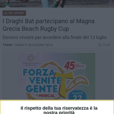
ALTRI SPORT
I Draghi Bat partecipano al Magna
Grecia Beach Rugby Cup
Devono vincere per accedere alla finale del 13 luglio
TRANI -
SABATO 28 GIUGNO 2014
15.57
Il rispetto della tua riservatezza è la
nostra priorità