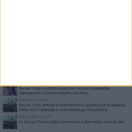
PIÙ LETTI QUESTA SETTIMANA
MERCOLEDÌ 5 AGOSTO
Trani | Nando Terrone chiude la carriera da calciatore: «Il campo
lo lascio, il calcio no». Ora è pronto a una nuova sfida
SABATO 1 AGOSTO
Barletta 4-1 Soccer Trani: ottimi spunti per Moscelli, alla seconda
uscita stagionale
MERCOLEDÌ 5 AGOSTO
Soccer Trani 1-0 Trodica: inizia nel miglior dei modi il ritiro di
Sarnano
GIOVEDÌ 30 LUGLIO
Soccer Trani, a tutto Di Lauro: tra mercato, aspettative,
abbonamenti e il primo incontro con Pace
GIOVEDÌ 16 LUGLIO
Soccer Trani, definito lo staff tecnico e sanitario per la stagione
2026/2027: continuità e nuovi innesti per l'Eccellenza
MERCOLEDÌ 8 LUGLIO
La Soccer Trani sceglie Sarnano per il ritiro estivo: ecco le date