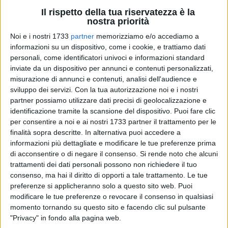
Il rispetto della tua riservatezza è la
nostra priorità
Noi e i nostri 1733
partner
memorizziamo e/o accediamo a
informazioni su un dispositivo, come i cookie, e trattiamo dati
personali, come identificatori univoci e informazioni standard
inviate da un dispositivo per annunci e contenuti personalizzati,
Anche quest'anno, come da consuetudine, dopo l' 11° tappa
misurazione di annunci e contenuti, analisi dell'audience e
di Alberobello, il Corripuglia riprenderà a Bitonto il 31 agosto.
sviluppo dei servizi.
Con la tua autorizzazione noi e i nostri
partner possiamo utilizzare dati precisi di geolocalizzazione e
Per il terzo anno consecutivo l'Atletica Tommaso Assi
identificazione tramite la scansione del dispositivo. Puoi fare clic
conduce in testa la classifica provvisoria del Campionato
per consentire a noi e ai nostri 1733 partner il trattamento per le
Regionale Master di corsa su strada ed anche a livello
finalità sopra descritte. In alternativa puoi accedere a
individuale molti degli atleti tranesi sono presenti ai primi
informazioni più dettagliate e modificare le tue preferenze prima
posti, nelle varie categorie.
di acconsentire o di negare il consenso.
Si rende noto che alcuni
trattamenti dei dati personali possono non richiedere il tuo
Il Corripuglia è un campionato di corsa su strada che si
consenso, ma hai il diritto di opporti a tale trattamento. Le tue
preferenze si applicheranno solo a questo sito web. Puoi
disputa in 22 città, sparse in tutta la Puglia, e che vede
modificare le tue preferenze o revocare il consenso in qualsiasi
cimentarsi, su distanze dai 9 km circa ai 21,097 km della
momento tornando su questo sito e facendo clic sul pulsante
mezza maratona, quasi 4000 atleti e atlete che vanno dai 18
"Privacy" in fondo alla pagina web.
agli 85 anni. Quest'anno il vantaggio, di circa 4500 punti sui