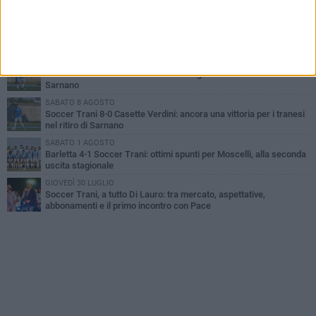
lo lascio, il calcio no». Ora è pronto a una nuova sfida
SABATO 8 AGOSTO
Soccer Trani, è tempo di Eccellenza: ecco tutte le avversarie dei
tranesi
MERCOLEDÌ 5 AGOSTO
Soccer Trani 1-0 Trodica: inizia nel miglior dei modi il ritiro di
Sarnano
SABATO 8 AGOSTO
Soccer Trani 8-0 Casette Verdini: ancora una vittoria per i tranesi
nel ritiro di Sarnano
SABATO 1 AGOSTO
Barletta 4-1 Soccer Trani: ottimi spunti per Moscelli, alla seconda
uscita stagionale
GIOVEDÌ 30 LUGLIO
Soccer Trani, a tutto Di Lauro: tra mercato, aspettative,
abbonamenti e il primo incontro con Pace