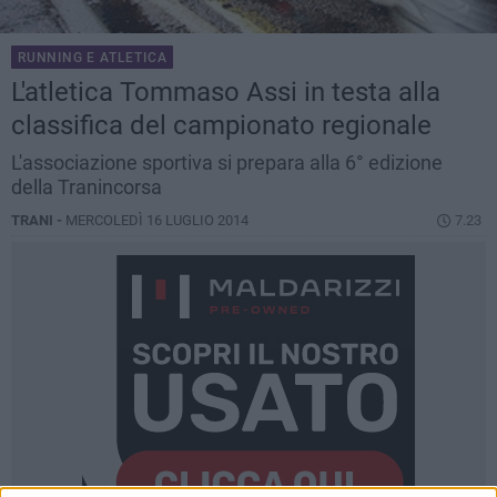
RUNNING E ATLETICA
L'atletica Tommaso Assi in testa alla
classifica del campionato regionale
L'associazione sportiva si prepara alla 6° edizione
della Tranincorsa
TRANI -
MERCOLEDÌ 16 LUGLIO 2014
7.23