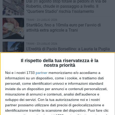
Dal 31 agosto stop totale ai pedoni in Via de
Robertis, chiude in passaggio a livello. Il
"Quartiere Stadio" rischia l'isolamento
TRANI - 23 LUGLIO 2026
Start&Go, fino a 10mila euro per l'avvio di
attività extra agricole a Trani
TRANI - 23 LUGLIO 2026
L'Eredità di Paolo Borsellino: a Lauria la Puglia
presente con Domenico Briguglio e Gianna
Binetti, nel segno di un impegno che unisce le
Il rispetto della tua riservatezza è la
istituzioni
nostra priorità
TRANI - 22 LUGLIO 2026
Opere pubbliche, Trani resta ferma a guardare,
Noi e i nostri 1733
partner
memorizziamo e/o accediamo a
Marinaro: "A perderci è solamente la Città"
informazioni su un dispositivo, come i cookie, e trattiamo dati
personali, come identificatori univoci e informazioni standard
inviate da un dispositivo per annunci e contenuti personalizzati,
TRANI - 22 LUGLIO 2026
misurazione di annunci e contenuti, analisi dell'audience e
Editoriale | La paralisi di Ponte Lama: dalla
sviluppo dei servizi.
Con la tua autorizzazione noi e i nostri
propaganda del 2025 all’atto di accusa dei
partner possiamo utilizzare dati precisi di geolocalizzazione e
cittadini. Residenti e commercianti presentano
identificazione tramite la scansione del dispositivo. Puoi fare clic
una formale istanza al Prefetto e al Sindaco di