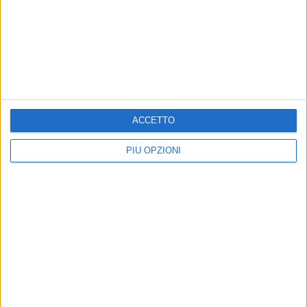
Under 21
TRANI - 16 LUGLIO 2026
Conclusi i lavori sul vialetto dei Pescatori a
Trani | Approvato il collaudo della messa in
sicurezza dei parapetti di Colonna: spesi oltre €
40.000
Precedente
1
2
3
4
5
6
...
Successiva
ACCETTO
PIÙ OPZIONI