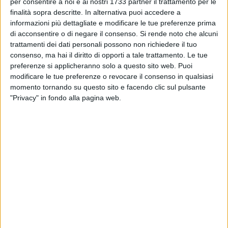
per consentire a noi e ai nostri 1733 partner il trattamento per le
TRANI - 22 LUGLIO 2026
Trani
Palma crollata sul lungomare | L'agronomo
finalità sopra descritte. In alternativa puoi accedere a
Giovanni Guerra non fa sconti: "Altro che
informazioni più dettagliate e modificare le tue preferenze prima
fatalità, la colpa è delle potature sbagliate"
di acconsentire o di negare il consenso.
Si rende noto che alcuni
trattamenti dei dati personali possono non richiedere il tuo
TRANI - 21 LUGLIO 2026
consenso, ma hai il diritto di opporti a tale trattamento. Le tue
Perché i giunti elastici fanno la differenza
preferenze si applicheranno solo a questo sito web. Puoi
modificare le tue preferenze o revocare il consenso in qualsiasi
momento tornando su questo sito e facendo clic sul pulsante
TRANI - 21 LUGLIO 2026
"Privacy" in fondo alla pagina web.
«Giochi senza barriere», sei giornate al mare
dedicate a inclusione, famiglie e bambini
TRANI - 20 LUGLIO 2026
Il compleanno più bello nel cielo di Trani: la
città festeggia i 18 anni di Saverio, il "Cuor di
Leone" che voleva guarire i bambini
TRANI - 20 LUGLIO 2026
Caldo record, l'allarme degli ingegneri: «Così i
cantieri diventano un rischio»