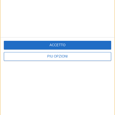
TRANI - 5 LUGLIO 2026
Dopo Battiti Live, partono i lavori urgenti al
Porto: cantiere sul basolato e modifiche alla
viabilità su Via Statuti Marittimi
Precedente
1
2
3
4
5
6
...
Successiva
ACCETTO
PIÙ OPZIONI