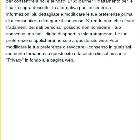
per consentire a noi e ai nostri 1733 partner il trattamento per le
TRANI - 13 LUGLIO 2026
A Trani "La Notte dei Figli delle Stelle", una
finalità sopra descritte. In alternativa puoi accedere a
partita per ricordare Saverio Lomolino
informazioni più dettagliate e modificare le tue preferenze prima
di acconsentire o di negare il consenso.
Si rende noto che alcuni
trattamenti dei dati personali possono non richiedere il tuo
TRANI - 13 LUGLIO 2026
consenso, ma hai il diritto di opporti a tale trattamento. Le tue
Trani nella maxi‑operazione antimafia sul
preferenze si applicheranno solo a questo sito web. Puoi
riciclaggio tramite sale giochi: sequestrata una
modificare le tue preferenze o revocare il consenso in qualsiasi
sala Millionaire
momento tornando su questo sito e facendo clic sul pulsante
TRANI - 12 LUGLIO 2026
"Privacy" in fondo alla pagina web.
Sindaci ai Fornelli | A Martina Franca ci sarà
Marco Galiano
TRANI - 11 LUGLIO 2026
Dalla Milano Design Week 2026 a Trani: la
storia di Alessandra Merra e Gennaro Pazzi
TRANI - 11 LUGLIO 2026
Addio a Peppino Di Capri, la voce che fece
sognare Trani alla mitica "Lampara"