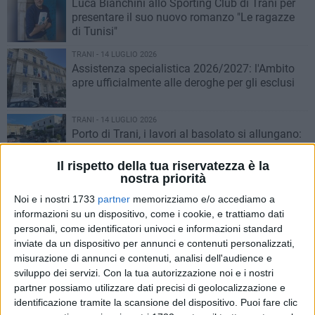
Luca Bianchini allo Sporting Club di Trani per
presentare il suo nuovo romanzo "Le ragazze
di Tunisi"
TRANI - 14 LUGLIO 2026
Assistenza specialistica 2026/2027: l'Ambito
apre ufficialmente alle deroghe per gli esclusi
TRANI - 14 LUGLIO 2026
Porto di Trani, i lavori al basolato si allungano:
prorogato fino all'8 agosto il cantiere su Via
Statuti Marittimi
Il rispetto della tua riservatezza è la
nostra priorità
TRANI - 14 LUGLIO 2026
A Trani il caro ombrellone divide, ma c’è chi
Noi e i nostri 1733
partner
memorizziamo e/o accediamo a
sceglie l’accoglienza: lettini gratis al “Vecchio e
informazioni su un dispositivo, come i cookie, e trattiamo dati
il mare”
personali, come identificatori univoci e informazioni standard
inviate da un dispositivo per annunci e contenuti personalizzati,
TRANI - 14 LUGLIO 2026
misurazione di annunci e contenuti, analisi dell'audience e
Trani, aperture straordinarie al Dormitorio
sviluppo dei servizi.
Con la tua autorizzazione noi e i nostri
“Mons. Pichierri” per fronteggiare l’emergenza
partner possiamo utilizzare dati precisi di geolocalizzazione e
caldo
identificazione tramite la scansione del dispositivo. Puoi fare clic