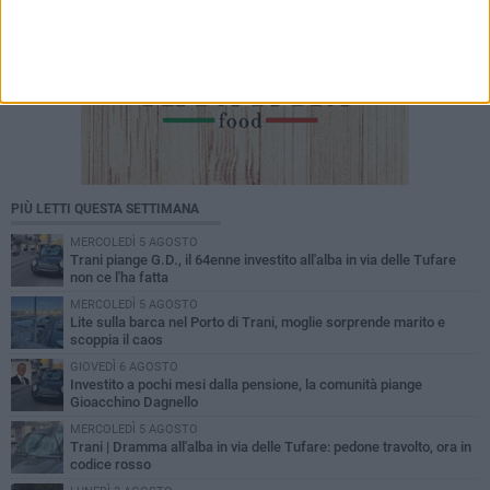
PIÙ LETTI QUESTA SETTIMANA
MERCOLEDÌ 5 AGOSTO
Trani piange G.D., il 64enne investito all'alba in via delle Tufare
non ce l'ha fatta
MERCOLEDÌ 5 AGOSTO
Lite sulla barca nel Porto di Trani, moglie sorprende marito e
scoppia il caos
GIOVEDÌ 6 AGOSTO
Investito a pochi mesi dalla pensione, la comunità piange
Gioacchino Dagnello
MERCOLEDÌ 5 AGOSTO
Trani | Dramma all'alba in via delle Tufare: pedone travolto, ora in
codice rosso