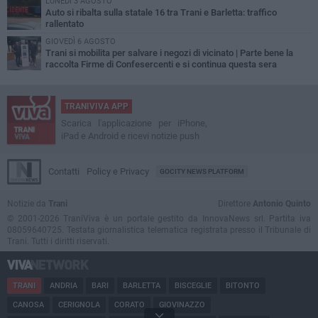
LUNEDÌ 3 AGOSTO
Auto si ribalta sulla statale 16 tra Trani e Barletta: traffico
rallentato
GIOVEDÌ 6 AGOSTO
Trani si mobilita per salvare i negozi di vicinato | Parte bene la
raccolta Firme di Confesercenti e si continua questa sera
TRANIVIVA APP
Scarica l'applicazione per iPhone,
iPad e Android e ricevi notizie push
Contatti
Policy e Privacy
GOCITY NEWS PLATFORM
Notizie da
Trani
Direttore
Antonio Quinto
© 2001-2026 TraniViva è un portale gestito da InnovaNews srl. Partita iva
08059640725. Testata giornalistica telematica registrata presso il Tribunale di
Trani. Tutti i diritti riservati.
TRANI
ANDRIA
BARI
BARLETTA
BISCEGLIE
BITONTO
CANOSA
CERIGNOLA
CORATO
GIOVINAZZO