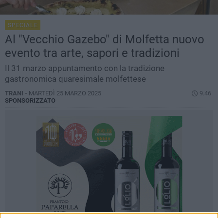
SPECIALE
Al "Vecchio Gazebo" di Molfetta nuovo
evento tra arte, sapori e tradizioni
Il 31 marzo appuntamento con la tradizione
gastronomica quaresimale molfettese
TRANI -
MARTEDÌ 25 MARZO 2025
9.46
SPONSORIZZATO