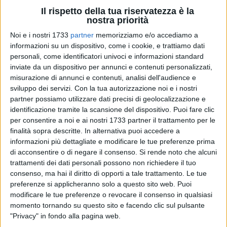
Il rispetto della tua riservatezza è la
nostra priorità
Noi e i nostri 1733
partner
memorizziamo e/o accediamo a
16
informazioni su un dispositivo, come i cookie, e trattiamo dati
personali, come identificatori univoci e informazioni standard
Dopo la presentazione dell'evento
Pasqua a Molfetta: Un
inviate da un dispositivo per annunci e contenuti personalizzati,
viaggio tra arte, sapori e tradizioni
svoltosi il 26 febbraio, il
misurazione di annunci e contenuti, analisi dell'audience e
Ristorante Pizzeria Il Vecchio Gazebo è pronto a bissare
sviluppo dei servizi.
Con la tua autorizzazione noi e i nostri
l'iniziativa.
partner possiamo utilizzare dati precisi di geolocalizzazione e
identificazione tramite la scansione del dispositivo. Puoi fare clic
per consentire a noi e ai nostri 1733 partner il trattamento per le
Il nuovo appuntamento gastronomico che si svolgerà
lunedì
finalità sopra descritte. In alternativa puoi accedere a
31marzo alle ore 20.30,
oltre ad essere un'opportunità per
informazioni più dettagliate e modificare le tue preferenze prima
degustare i piatti tipici della quaresima molfettese è anche
di acconsentire o di negare il consenso.
Si rende noto che alcuni
l'occasione per ascoltare stralci delle tradizionali marce
trattamenti dei dati personali possono non richiedere il tuo
funebri eseguite dal quintetto di fiati dell'Associazione
consenso, ma hai il diritto di opporti a tale trattamento. Le tue
Culturale Musicale S. Cecilia di Molfetta.
preferenze si applicheranno solo a questo sito web. Puoi
modificare le tue preferenze o revocare il consenso in qualsiasi
momento tornando su questo sito e facendo clic sul pulsante
Ogni preparazione racconterà ed esalterà il legame profondo
"Privacy" in fondo alla pagina web.
tra cucina, territorio e cultura arricchito dall'olio extravergine