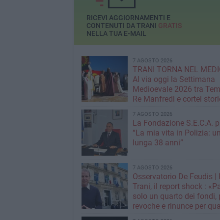
con più di 80 cantine da
tutta Europa e un’ospite
RICEVI AGGIORNAMENTI E
d’eccezione, Marzia
CONTENUTI DA TRANI
GRATIS
NELLA TUA E-MAIL
Varvaglione, presidente
dell’AGIVI e del CEEV
7 AGOSTO 2026
TRANI TORNA NEL MEDI
Al via oggi la Settimana
Medioevale 2026 tra Temp
Re Manfredi e cortei stori
7 AGOSTO 2026
La Fondazione S.E.C.A. p
“La mia vita in Polizia: u
lunga 38 anni”
7 AGOSTO 2026
Osservatorio De Feudis 
Trani, il report shock : «
solo un quarto dei fondi,
revoche e rinunce per qua
milioni»