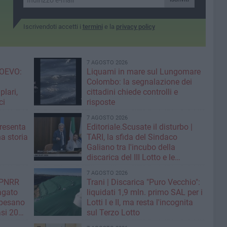
Iscrivendoti accetti i
termini
e la
privacy policy
7 AGOSTO 2026
OEVO:
Liquami in mare sul Lungomare
Colombo: la segnalazione dei
lari,
cittadini chiede controlli e
ci
risposte
7 AGOSTO 2026
resenta
Editoriale.Scusate il disturbo |
na storia
TARI, la sfida del Sindaco
Galiano tra l'incubo della
discarica del III Lotto e le
strategie per tagliare la tassa sui
7 AGOSTO 2026
rifiuti
| PNRR
Trani | Discarica "Puro Vecchio":
Pagato
liquidati 1,9 mln. primo SAL per i
 pesano
Lotti I e II, ma resta l'incognita
si 20
sul Terzo Lotto