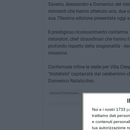
Saverio, Alessandro e Domenico del risto
ristoranti che hanno ottenuto una, due o 
sua 70esima edizione presentata oggi 
Il prestigioso riconoscimento conferma 
ristoratori, chef straordinari che hanno fa
profondo rispetto della stagionalità - dec
missione.
Confermate infine le stelle per Villa Cres
"tristellato" capitanata dal celeberrimo
Domenico Natalicchio.
ENOGASTRONOMIA
I
Noi e i nostri 1733
p
trattiamo dati person
e contenuti personali
tua autorizzazione no