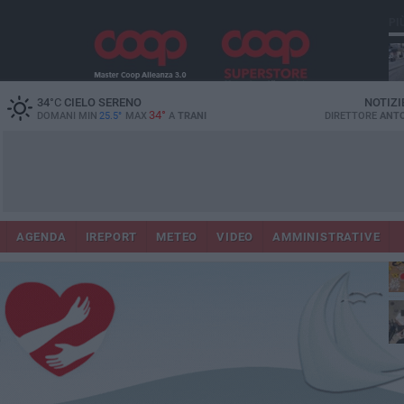
PI
34
°C
CIELO SERENO
NOTIZI
34°
DOMANI MIN
25.5°
MAX
A
TRANI
DIRETTORE
ANTO
AGENDA
IREPORT
METEO
VIDEO
AMMINISTRATIVE
ris