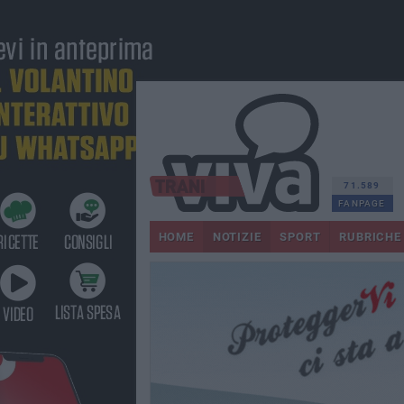
71.589
FANPAGE
HOME
NOTIZIE
SPORT
RUBRICHE