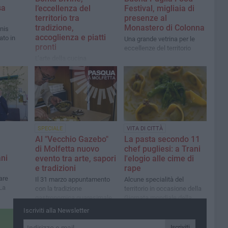
sa
l’eccellenza del
Festival, migliaia di
territorio tra
presenze al
tradizione,
Monastero di Colonna
nnis
accoglienza e piatti
ato in
Una grande vetrina per le
pronti
eccellenze del territorio
L’arte della cucina
quotidiana, la ricetta di un
successo tutto tranese
SPECIALE
VITA DI CITTÀ
Al "Vecchio Gazebo"
La pasta secondo 11
di Molfetta nuovo
chef pugliesi: a Trani
ani
evento tra arte, sapori
l'elogio alle cime di
e tradizioni
rape
are
Il 31 marzo appuntamento
Alcune specialità del
 La
con la tradizione
territorio in occasione della
gastronomica quaresimale
Giornata mondiale della
molfettese
pasta
Iscriviti alla Newsletter
Iscriviti