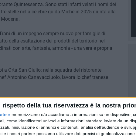
rante Quintessenza. Sono stati infatti velati i nomi dei
tre stelle nella celebre guida Michelin 2025 giunta alla
a Modena.
Trani di un impegno sempre nuovo per famiglie di
tto della esaltazione dei prodotti del territorio nel
linati con arte, fantasia, armonia - una vera e propria
pi a Orta San Giulio: nella squadra del ristorante
 chef Antonino Canavacciuolo, lavora lo chef tranese
l rispetto della tua riservatezza è la nostra prior
artner
memorizziamo e/o accediamo a informazioni su un dispositivo, c
ali, come identificatori univoci e informazioni standard inviate da un di
zzati, misurazione di annunci e contenuti, analisi dell'audience e svilupp
i e i nostri partner possiamo utilizzare dati precisi di geolocalizzazione 