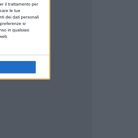
er il trattamento per
icare le tue
ti dei dati personali
 preferenze si
nso in qualsiasi
 web.