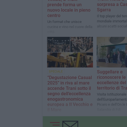
sorpresa a Ca
prende forma un
Sgarra
nuovo locale in pieno
centro
Il top player del te
mondiale immortal
Un format che unisce
alcuni scatti social
cucina e vino nel cuore della
città
Suggellare e
SPECIALE
riconoscere le
“Degustazione Casual
eccellenze del
2025” in riva al mare
territorio di Tr
accende Trani sotto il
segno dell’eccellenza
Visita Istituzionale
enogastronomica
dell'Europarlament
europea a Il Vecchio e
Picaro e dell'On.le
il Mare
Salandra di FdI
La IX edizione della
kermesse vitivinicola
diventa presidio culturale