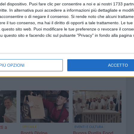
del dispositivo. Puoi fare clic per consentire a noi e ai nostri 1733 partn
critte. In alternativa puoi accedere a informazioni più dettagliate e modif
acconsentire o di negare il consenso.
Si rende noto che alcuni trattamen
e il tuo consenso, ma hai il diritto di opporti a tale trattamento. Le tue
 questo sito web. Puoi modificare le tue preferenze o revocare il conse
questo sito e facendo clic sul pulsante "Privacy" in fondo alla pagina
PIÙ OPZIONI
ACCETTO
ti a
SPECIALE
EVENTI E CULTURA
Bontà Divine,
Buona Puglia Food