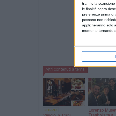
tramite la scansione 
le finalità sopra des
preferenze prima di 
possono non richieder
applicheranno solo a
momento tornando su 
Altri contenuti a tema
Lorenzo Muset
SPECIALE
Trani: visita a
Vinicio, a Trani