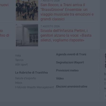
7 AGOSTO 2026
nuovi
San Rocco, a Trani arriva il
i
"BrassGroove" Ensemble: un
viaggio musicale tra emozioni e
grandi classici
7 AGOSTO 2026
io
Scuola dell'Infanzia Pertini, i
hio di
genitori alzano la voce: «Basta
silenzi, vogliamo risposte»
Agenda eventi di Trani
Vela
Tennis
Segnalazioni iReport
Altri sport
Previsioni meteo
Le Rubriche di TraniViva
I
Salute d’asporto
Video
R
Inbox
T
Elezioni amministrative
Il Mondo Wealth Management
t