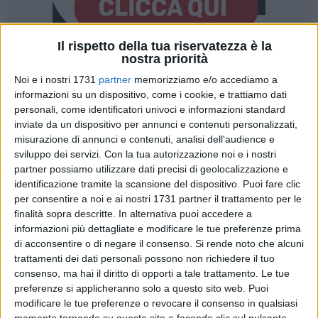
Il rispetto della tua riservatezza è la
nostra priorità
36
A cura di
Noi e i nostri 1731
partner
memorizziamo e/o accediamo a
PIETRO DI GREGORIO
informazioni su un dispositivo, come i cookie, e trattiamo dati
personali, come identificatori univoci e informazioni standard
inviate da un dispositivo per annunci e contenuti personalizzati,
Si scende in campo per la 30esima giornata del campionato
misurazione di annunci e contenuti, analisi dell'audience e
di Promozione Pugliese - Girone A:
la Soccer Trani, reduce
sviluppo dei servizi.
Con la tua autorizzazione noi e i nostri
da quattro vittorie nelle ultime cinque gare, affronterà in
partner possiamo utilizzare dati precisi di geolocalizzazione e
identificazione tramite la scansione del dispositivo. Puoi fare clic
trasferta il Virtus Mola, seconda in classifica
e reale
per consentire a noi e ai nostri 1731 partner il trattamento per le
antagonista dell'Audace Barletta. I ragazzi allenati da
finalità sopra descritte. In alternativa puoi accedere a
Moscelli hanno collezionato sin qui 70 punti, ben ventitré in
informazioni più dettagliate e modificare le tue preferenze prima
più rispetto ai tranesi. I numeri parlano chiaro: il Mola ha
di acconsentire o di negare il consenso.
Si rende noto che alcuni
centrato 22 vittorie, 4 pareggi e solo 3 sconfitte, oltre ad aver
trattamenti dei dati personali possono non richiedere il tuo
realizzato addirittura 84 reti. Non sarà assolutamente un test
consenso, ma hai il diritto di opporti a tale trattamento. Le tue
facile per la Soccer Trani che, nel girone di ritorno, ha
preferenze si applicheranno solo a questo sito web. Puoi
modificare le tue preferenze o revocare il consenso in qualsiasi
decisamente invertito la marcia, risalendo prontamente la