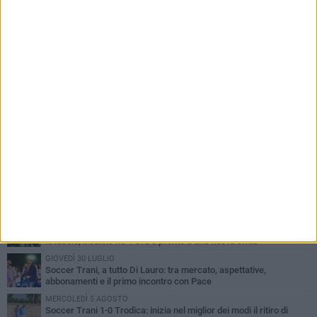
PIÙ LETTI QUESTA SETTIMANA
SABATO 1 AGOSTO
Barletta 4-1 Soccer Trani: ottimi spunti per Moscelli, alla seconda
uscita stagionale
MERCOLEDÌ 5 AGOSTO
Trani | Nando Terrone chiude la carriera da calciatore: «Il campo
lo lascio, il calcio no». Ora è pronto a una nuova sfida
GIOVEDÌ 30 LUGLIO
Soccer Trani, a tutto Di Lauro: tra mercato, aspettative,
abbonamenti e il primo incontro con Pace
MERCOLEDÌ 5 AGOSTO
Soccer Trani 1-0 Trodica: inizia nel miglior dei modi il ritiro di