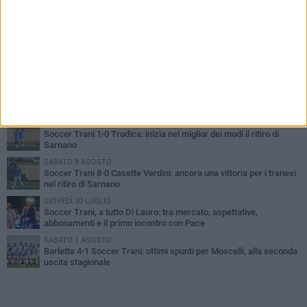
PIÙ LETTI QUESTA SETTIMANA
SABATO 8 AGOSTO
Soccer Trani, è tempo di Eccellenza: ecco tutte le avversarie dei
tranesi
MERCOLEDÌ 5 AGOSTO
Trani | Nando Terrone chiude la carriera da calciatore: «Il campo
lo lascio, il calcio no». Ora è pronto a una nuova sfida
MERCOLEDÌ 5 AGOSTO
Soccer Trani 1-0 Trodica: inizia nel miglior dei modi il ritiro di
Sarnano
SABATO 8 AGOSTO
Soccer Trani 8-0 Casette Verdini: ancora una vittoria per i tranesi
nel ritiro di Sarnano
GIOVEDÌ 30 LUGLIO
Soccer Trani, a tutto Di Lauro: tra mercato, aspettative,
abbonamenti e il primo incontro con Pace
SABATO 1 AGOSTO
Barletta 4-1 Soccer Trani: ottimi spunti per Moscelli, alla seconda
uscita stagionale