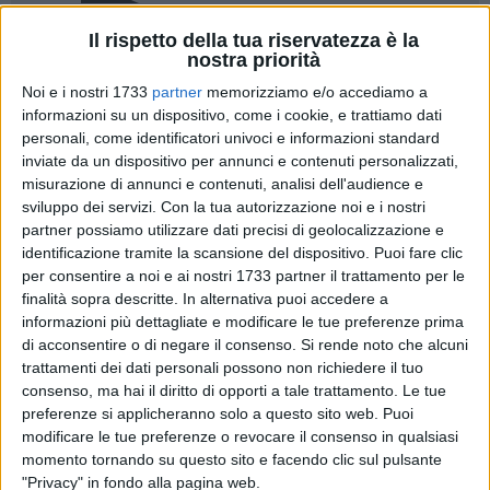
Il rispetto della tua riservatezza è la
nostra priorità
Noi e i nostri 1733
partner
memorizziamo e/o accediamo a
informazioni su un dispositivo, come i cookie, e trattiamo dati
Il sogno diventa realtà:
Ilario Monterisi torna in Serie A con
personali, come identificatori univoci e informazioni standard
il suo Frosinone
. Il difensore tranese, classe 2001, è tra i
inviate da un dispositivo per annunci e contenuti personalizzati,
misurazione di annunci e contenuti, analisi dell'audience e
protagonisti della straordinaria cavalcata della formazione
sviluppo dei servizi.
Con la tua autorizzazione noi e i nostri
ciociara, capace di conquistare la promozione nella
partner possiamo utilizzare dati precisi di geolocalizzazione e
massima serie chiudendo il campionato di Serie B al
identificazione tramite la scansione del dispositivo. Puoi fare clic
secondo posto, a quota 81 punti.
per consentire a noi e ai nostri 1733 partner il trattamento per le
finalità sopra descritte. In alternativa puoi accedere a
Per capitan Monterisi si tratta di un traguardo prestigioso,
informazioni più dettagliate e modificare le tue preferenze prima
raggiunto dopo una stagione di grande continuità e
di acconsentire o di negare il consenso.
Si rende noto che alcuni
trattamenti dei dati personali possono non richiedere il tuo
maturità. Il centrale difensivo tranese si è confermato uno
consenso, ma hai il diritto di opporti a tale trattamento. Le tue
dei punti di riferimento del reparto arretrato grazie alla sua
preferenze si applicheranno solo a questo sito web. Puoi
solidità difensiva, alla sua determinazione ed attaccamento
modificare le tue preferenze o revocare il consenso in qualsiasi
ai colori del suo Frosinone.
momento tornando su questo sito e facendo clic sul pulsante
"Privacy" in fondo alla pagina web.