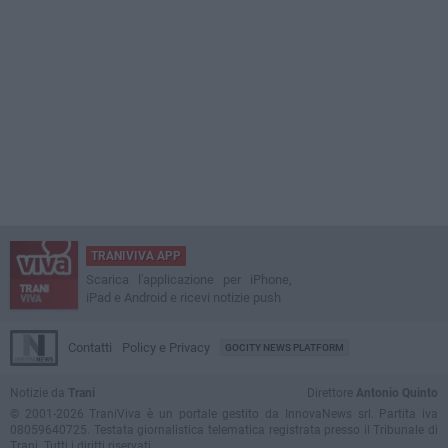
TRANIVIVA APP
Scarica l'applicazione per iPhone,
iPad e Android e ricevi notizie push
Contatti
Policy e Privacy
GOCITY NEWS PLATFORM
Notizie da
Trani
Direttore
Antonio Quinto
© 2001-2026 TraniViva è un portale gestito da InnovaNews srl. Partita iva
08059640725. Testata giornalistica telematica registrata presso il Tribunale di
Trani. Tutti i diritti riservati.