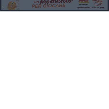
MERCOLEDÌ 5 AGOSTO
Trani piange G.D., il 64enne investito all'alba in via delle Tufare
non ce l'ha fatta
MERCOLEDÌ 5 AGOSTO
Lite sulla barca nel Porto di Trani, moglie sorprende marito e
scoppia il caos
GIOVEDÌ 6 AGOSTO
Investito a pochi mesi dalla pensione, la comunità piange
Gioacchino Dagnello
MERCOLEDÌ 5 AGOSTO
Trani | Dramma all'alba in via delle Tufare: pedone travolto, ora in
codice rosso
LUNEDÌ 3 AGOSTO
Auto si ribalta sulla statale 16 tra Trani e Barletta: traffico
rallentato
GIOVEDÌ 6 AGOSTO
Trani si mobilita per salvare i negozi di vicinato | Parte bene la
raccolta Firme di Confesercenti e si continua questa sera