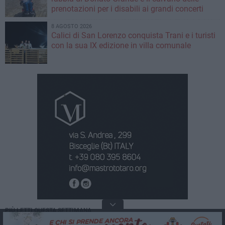
prenotazioni per i disabili ai grandi concerti
8 AGOSTO 2026
Calici di San Lorenzo conquista Trani e i turisti
con la sua IX edizione in villa comunale
PIÙ LETTI QUESTA SETTIMANA