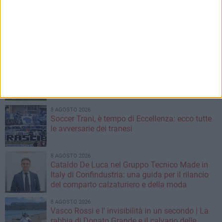
Spiaggia”
9 AGOSTO 2026
Sanità, operativo in Puglia il 116117: ecco
quando chiamarlo
8 AGOSTO 2026
Soccer Trani 8-0 Casette Verdini: ancora una
vittoria per i tranesi nel ritiro di Sarnano
8 AGOSTO 2026
Soccer Trani, è tempo di Eccellenza: ecco tutte
le avversarie dei tranesi
8 AGOSTO 2026
Cataldo De Luca nel Gruppo Tecnico Made in
Italy di Confindustria: una guida per il rilancio
del comparto calzaturiero e della moda
8 AGOSTO 2026
Vasco Rossi e l' invisibilità in un secondo | La
rabbia di Donato Grande e il calvario delle