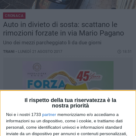
CRONACA
Auto in divieto di sosta: scattano le
rimozioni forzate in via Mario Pagano
Uno dei mezzi parcheggiato lì da due giorni
TRANI -
LUNEDÌ 21 AGOSTO 2017
18.51
Il rispetto della tua riservatezza è la
nostra priorità
Noi e i nostri 1733
partner
memorizziamo e/o accediamo a
informazioni su un dispositivo, come i cookie, e trattiamo dati
personali, come identificatori univoci e informazioni standard
inviate da un dispositivo per annunci e contenuti personalizzati,