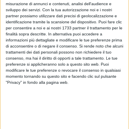
misurazione di annunci e contenuti, analisi dell'audience e
sviluppo dei servizi.
Con la tua autorizzazione noi e i nostri
151
partner possiamo utilizzare dati precisi di geolocalizzazione e
identificazione tramite la scansione del dispositivo. Puoi fare clic
per consentire a noi e ai nostri 1733 partner il trattamento per le
finalità sopra descritte. In alternativa puoi accedere a
Parcheggiate in palese divieto di sosta, come se fosse una
informazioni più dettagliate e modificare le tue preferenze prima
cosa assolutamente normale. Un costume non certo nuovo a
di acconsentire o di negare il consenso.
Si rende noto che alcuni
Trani e alimentato, probabilmente, dal senso di impunità
trattamenti dei dati personali possono non richiedere il tuo
generale che ha caratterizzato la città negli ultimi anni,
consenso, ma hai il diritto di opporti a tale trattamento. Le tue
complice lo scarso numero di agenti di polizia locale in
preferenze si applicheranno solo a questo sito web. Puoi
servizio. Le nuove unità arrivate al comando quest'anno
modificare le tue preferenze o revocare il consenso in qualsiasi
momento tornando su questo sito e facendo clic sul pulsante
hanno consentito di migliorare non solo i controlli, ma anche
"Privacy" in fondo alla pagina web.
gli interventi sul territorio cittadino in un po' tutti gli ambiti.
E così, nel pomeriggio, sono scattate multe e rimozioni
forzate per due auto parcheggiate in via Mario Pagano, nel
tratto tra piazza della Repubblica e piazza Libertà, dove la
carreggiata si restringe ed è vietata anche la fermata. La loro
presenza creava, naturalmente, non poche difficoltà alle auto