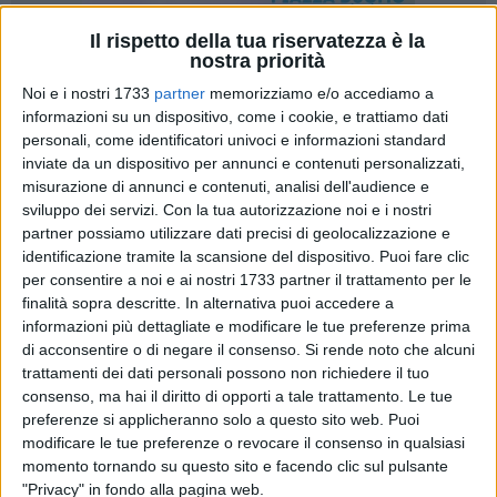
Il rispetto della tua riservatezza è la
nostra priorità
17
Noi e i nostri 1733
partner
memorizziamo e/o accediamo a
informazioni su un dispositivo, come i cookie, e trattiamo dati
personali, come identificatori univoci e informazioni standard
La cava fumante non sarà bonificata a spese delle
inviate da un dispositivo per annunci e contenuti personalizzati,
proprietarie del sito, Dora Cortellino e Maria Giovanna
misurazione di annunci e contenuti, analisi dell'audience e
sviluppo dei servizi.
Con la tua autorizzazione noi e i nostri
Cortellino. Il Tar ha infatti accolto l'istanza delle due donne,
partner possiamo utilizzare dati precisi di geolocalizzazione e
rispettivamente difese dagli avvocati Maurizio Musci la
identificazione tramite la scansione del dispositivo. Puoi fare clic
prima e Francesco Paolo Bello e Antonio Arzano la seconda.
per consentire a noi e ai nostri 1733 partner il trattamento per le
finalità sopra descritte. In alternativa puoi accedere a
A novembre il sindaco di Trani, Amedeo Bottaro, aveva
informazioni più dettagliate e modificare le tue preferenze prima
intimato le due a «porre in essere tutte le attività necessarie
di acconsentire o di negare il consenso.
Si rende noto che alcuni
ad eliminare la fuoriuscita di fumi neri e odori nauseabondi
trattamenti dei dati personali possono non richiedere il tuo
consenso, ma hai il diritto di opporti a tale trattamento. Le tue
dal sito, concordando le modalità di accesso con il custode
preferenze si applicheranno solo a questo sito web. Puoi
giudiziario, dottor Andrea Daconto».
modificare le tue preferenze o revocare il consenso in qualsiasi
momento tornando su questo sito e facendo clic sul pulsante
Le due donne hanno impugnato l'ordinanza e il Tar ha
"Privacy" in fondo alla pagina web.