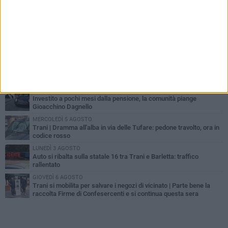
PIÙ LETTI QUESTA SETTIMANA
MERCOLEDÌ 5 AGOSTO
Trani piange G.D., il 64enne investito all'alba in via delle Tufare
non ce l'ha fatta
MERCOLEDÌ 5 AGOSTO
Lite sulla barca nel Porto di Trani, moglie sorprende marito e
scoppia il caos
GIOVEDÌ 6 AGOSTO
Investito a pochi mesi dalla pensione, la comunità piange
Gioacchino Dagnello
MERCOLEDÌ 5 AGOSTO
Trani | Dramma all'alba in via delle Tufare: pedone travolto, ora in
codice rosso
LUNEDÌ 3 AGOSTO
Auto si ribalta sulla statale 16 tra Trani e Barletta: traffico
rallentato
GIOVEDÌ 6 AGOSTO
Trani si mobilita per salvare i negozi di vicinato | Parte bene la
raccolta Firme di Confesercenti e si continua questa sera