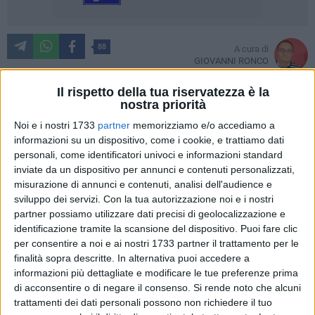
88
A cura di
GIOVANNI RONCO
Il rispetto della tua riservatezza è la
nostra priorità
E una volta è la cava dei veleni, un'altra volta roba di
Noi e i nostri 1733
partner
memorizziamo e/o accediamo a
derivazione chimica (io spesso ho sentito anche questo tipo
informazioni su un dispositivo, come i cookie, e trattiamo dati
di odori – sarà che mi si è alterato l'olfatto ormai stando qui
personali, come identificatori univoci e informazioni standard
-) e un'altra volta le fresche frasche e un'altra volta ancora
inviate da un dispositivo per annunci e contenuti personalizzati,
misurazione di annunci e contenuti, analisi dell'audience e
c'è chi, dopo la terza gamba, trova anche la terza cava. Certo
sviluppo dei servizi.
Con la tua autorizzazione noi e i nostri
è che, il risultato finale che si ha nella nostra Trani, è un
partner possiamo utilizzare dati precisi di geolocalizzazione e
senso di città in balia degli eventi, città indifesa, con una
identificazione tramite la scansione del dispositivo. Puoi fare clic
delle classi politiche più indifendibili d'Italia. Perché il danno,
per consentire a noi e ai nostri 1733 partner il trattamento per le
la beffa e la valutazione di chi gestisce un territorio, è
finalità sopra descritte. In alternativa puoi accedere a
sempre direttamente proporzionale al grado di bellezza
informazioni più dettagliate e modificare le tue preferenze prima
rovinata. Ed a Trani il danno è assai ormai, in tal senso.
di acconsentire o di negare il consenso.
Si rende noto che alcuni
trattamenti dei dati personali possono non richiedere il tuo