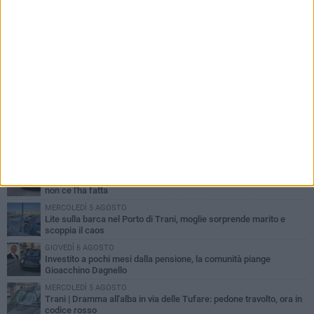
PIÙ LETTI QUESTA SETTIMANA
MERCOLEDÌ 5 AGOSTO
Trani piange G.D., il 64enne investito all'alba in via delle Tufare
non ce l'ha fatta
MERCOLEDÌ 5 AGOSTO
Lite sulla barca nel Porto di Trani, moglie sorprende marito e
scoppia il caos
GIOVEDÌ 6 AGOSTO
Investito a pochi mesi dalla pensione, la comunità piange
Gioacchino Dagnello
MERCOLEDÌ 5 AGOSTO
Trani | Dramma all'alba in via delle Tufare: pedone travolto, ora in
codice rosso