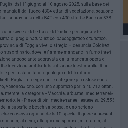
n Puglia, dal 1° giugno al 10 agosto 2025, sulla base dei
no mangiati dal fuoco 4804 ettari di vegetazione, seguono
ari, la provincia della BAT con 400 ettari e Bari con 338
zione civile e delle forze dell'ordine per arginare le
ma di pregio naturalistico, paesaggistico e turistico,
provincia di Foggia vive lo sfregio – denuncia Coldiretti
orio straordinario, dove le fiamme mandano in fumo interi
tuazione angosciante aggravata dalla mancata opera di
di educazione ambientale sul valore inestimabile di un
 e per la stabilità idrogeologica del territorio.
ldiretti Puglia - emerge che le categorie più estese sono
gno, vallonea» che, con una superficie pari a 46.712 ettari,
ia, mentre la categoria «Macchia, arbusteti mediterranei»
erritorio, le «Pinete di pini mediterranee» estese su 29.553
o della superficie boschiva bassa, è uno scrigno
to che conserva ognuna delle 10 specie di quercia presenti
lla sughera, al cerro, alla quercia spinosa, alla farnia, al
ono presenti due specie di quercia endemiche, la vallonea e