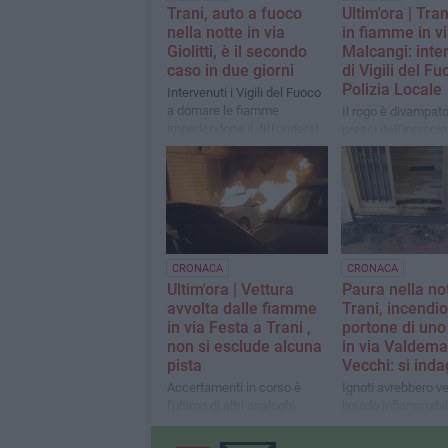
Trani, auto a fuoco
Ultim'ora | Tran
nella notte in via
in fiamme in v
Giolitti, è il secondo
Malcangi: inte
caso in due giorni
di Vigili del Fu
Polizia Locale
Intervenuti i Vigili del Fuoco
a domare le fiamme
Il rogo è divampato
impedendone il diffondersi
pressi dell'incroci
corso Imbriani. An
sconosciute le ca
dell'incendio. Sul p
squadre di soccor
mettere in sicurezz
CRONACA
CRONACA
Ultim'ora | Vettura
Paura nella no
avvolta dalle fiamme
Trani, incendio
in via Festa a Trani ,
portone di uno
non si esclude alcuna
in via Valdema
pista
Vecchi: si ind
Accertamenti in corso è
Ignoti avrebbero v
l'ultimo di altri analoghi
liquido infiammabi
episodi
di appiccare il fuo