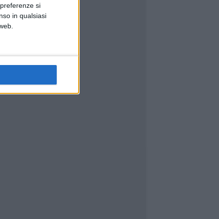
 preferenze si
nso in qualsiasi
 web.