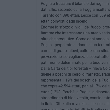
Puglia a tracciare il bilancio dei roghi i
dati Effis, secondo cui a Foggia risulta
Taranto con 890 ettari, Lecce con 509 ett
ettari coinvolti dagli incendi.
Enorme lo sforzo di vigili del fuoco, prote
fiamme che interessano una area vastissi
oltre che produttivo. Come ogni anno la 
Puglia - perpetrato ai danni di un territ
campi di grano, alberi, colture, una si
prevenzione, sorveglianza e soprattutto 
patrimonio determinate per la biodiversità
Dalla Carta dei tipi forestali – rileva Co
quelle a boschi di cerro, di farnetto, fra
rappresenta il 19% dei boschi della Pugl
che copre 42.594 ettari, pari al 17% del t
ettari (12%). Perché la Puglia, a dispett
straordinario di biodiversità, considera
in Italia. Oltre alla roverella, al leccio, a
rovere e al farnetto, infatti, in Puglia s