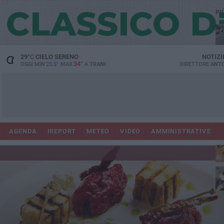
PI
29
°C
CIELO SERENO
NOTIZI
34°
OGGI MIN
25.5°
MAX
A
TRANI
DIRETTORE
ANTO
AGENDA
IREPORT
METEO
VIDEO
AMMINISTRATIVE
ris