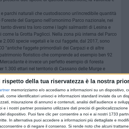
 e parchi naturali che custodiscono un'incredibile quantità
le Foreste del Gargano nell'omonimo Parco nazionale, nei
anto diversi tra loro come i laghi salmastri di Lesina e
ici come la Grotta Paglicci. Nella zona più interna del Parco
e 2.000 specie vegetali e le cui faggete, dal 2017, sono
O "antiche faggete primordiali dei Carpazi e di altre
le patrimonio floristico che comprende ad esempio ben 92
a Mercadante è invece un perfetto esempio di foresta
per 1.300 ettari nel territorio di Cassano delle Murge e
 roverelle, mentre in tempi più recenti sono stati aggiunti
l rispetto della tua riservatezza è la nostra prior
Foggia, si estende per 1.000 ettari il Bosco dell'Incoronata,
gionale, uno splendido bosco di roverelle secolari che è
artner
memorizziamo e/o accediamo a informazioni su un dispositivo, c
hi planiziali che ricoprivano il Tavoliere prima delle
ali, come identificatori univoci e informazioni standard inviate da un di
zzati, misurazione di annunci e contenuti, analisi dell'audience e svilupp
i e i nostri partner possiamo utilizzare dati precisi di geolocalizzazione 
e dal fuoco ci vorranno fino a 15 anni con danni
del dispositivo. Puoi fare clic per consentire a noi e ai nostri 1733 partn
 turismo. Nelle aree bruciate – sottolinea la Coldiretti
critte. In alternativa puoi accedere a informazioni più dettagliate e modif
le attività umane tradizionali e la scoperta del territorio
acconsentire o di negare il consenso.
Si rende noto che alcuni trattamen