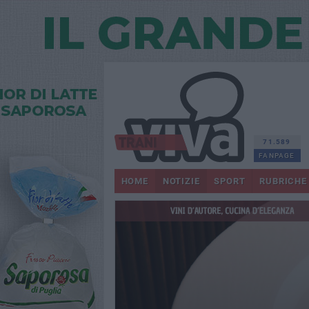
71.589
FANPAGE
HOME
NOTIZIE
SPORT
RUBRICHE