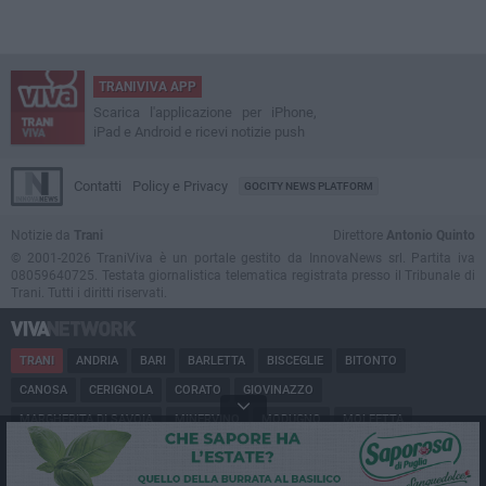
TRANIVIVA APP
Scarica l'applicazione per iPhone,
iPad e Android e ricevi notizie push
Contatti
Policy e Privacy
GOCITY NEWS PLATFORM
Notizie da
Trani
Direttore
Antonio Quinto
© 2001-2026 TraniViva è un portale gestito da InnovaNews srl. Partita iva
08059640725. Testata giornalistica telematica registrata presso il Tribunale di
Trani. Tutti i diritti riservati.
TRANI
ANDRIA
BARI
BARLETTA
BISCEGLIE
BITONTO
CANOSA
CERIGNOLA
CORATO
GIOVINAZZO
MARGHERITA DI SAVOIA
MINERVINO
MODUGNO
MOLFETTA
PUGLIA
RUVO
SAN FERDINANDO
SPINAZZOLA
TERLIZZI
TRINITAPOLI