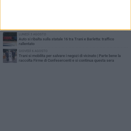
GIOVEDÌ 6 AGOSTO
Investito a pochi mesi dalla pensione, la comunità piange
Gioacchino Dagnello
MERCOLEDÌ 5 AGOSTO
Trani | Dramma all'alba in via delle Tufare: pedone travolto, ora in
codice rosso
LUNEDÌ 3 AGOSTO
Auto si ribalta sulla statale 16 tra Trani e Barletta: traffico
rallentato
GIOVEDÌ 6 AGOSTO
Trani si mobilita per salvare i negozi di vicinato | Parte bene la
raccolta Firme di Confesercenti e si continua questa sera