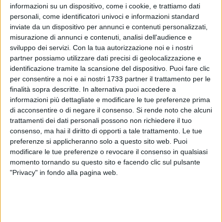
informazioni su un dispositivo, come i cookie, e trattiamo dati
personali, come identificatori univoci e informazioni standard
17
inviate da un dispositivo per annunci e contenuti personalizzati,
misurazione di annunci e contenuti, analisi dell'audience e
sviluppo dei servizi.
Con la tua autorizzazione noi e i nostri
partner possiamo utilizzare dati precisi di geolocalizzazione e
Chiediamo a tutti gli Enti del terzo settore, alle associazioni
identificazione tramite la scansione del dispositivo. Puoi fare clic
ed alle parrocchie della città che vogliono offrire servizi di
per consentire a noi e ai nostri 1733 partner il trattamento per le
supporto alle famiglie (servizio di consegna a domicilio,
finalità sopra descritte. In alternativa puoi accedere a
supporto psicologico e/ o educativo, altra attività) di
informazioni più dettagliate e modificare le tue preferenze prima
esprimere la propria disponibilità compilando in tutte le sue
di acconsentire o di negare il consenso.
Si rende noto che alcuni
parti l'apposito modulo (scarica
qui
) e da inviare all'indirizzo
trattamenti dei dati personali possono non richiedere il tuo
consenso, ma hai il diritto di opporti a tale trattamento. Le tue
mail protezionecivile@comune.trani.bt.it.
preferenze si applicheranno solo a questo sito web. Puoi
modificare le tue preferenze o revocare il consenso in qualsiasi
momento tornando su questo sito e facendo clic sul pulsante
"Privacy" in fondo alla pagina web.