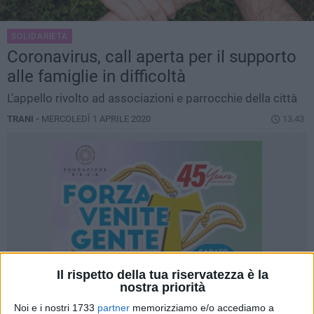
SOLIDARIETÀ
Coronavirus, call aperta per il supporto
alle famiglie in difficoltà
L'appello rivolto ad associazioni e parrocchie della città
TRANI -
MERCOLEDÌ 1 APRILE 2020
13.43
Il rispetto della tua riservatezza è la
nostra priorità
Noi e i nostri 1733
partner
memorizziamo e/o accediamo a