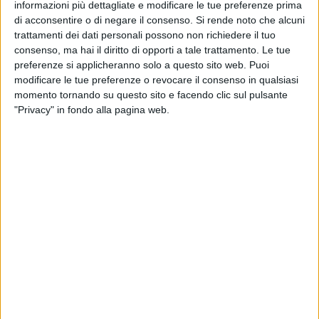
reparti sotto pressione, cittadini costretti a rivolgersi al
informazioni più dettagliate e modificare le tue preferenze prima
privato – quando possono permetterselo – o, peggio, a
di acconsentire o di negare il consenso.
Si rende noto che alcuni
rinunciare alle cure. Intanto, i tre ospedali della provincia –
trattamenti dei dati personali possono non richiedere il tuo
consenso, ma hai il diritto di opporti a tale trattamento. Le tue
Barletta, Andria e Trani – lavorano in ordine sparso, senza
preferenze si applicheranno solo a questo sito web. Puoi
una vera strategia integrata. Il nuovo ospedale di Andria,
modificare le tue preferenze o revocare il consenso in qualsiasi
annunciato nel 2021 come polo d'eccellenza con 400 posti
momento tornando su questo sito e facendo clic sul pulsante
letto, 19 sale operatorie ed un campus universitario, è stato
"Privacy" in fondo alla pagina web.
drasticamente ridimensionato: 250 posti, niente eliporto,
niente università. I lavori procedono a rilento, e la
trasparenza promessa è svanita. Aumenta il divario tra
aspettative e realtà. Cresce la sfiducia. A tutto questo si
aggiunge un caso che ha sollevato interrogativi legittimi:
quello del nuovo centro per l'autismo. Su sei centri regionali,
cinque saranno gestiti dal pubblico. L'unica eccezione è
proprio nella BAT, dove si prevede l'affidamento a una
fondazione privata con sede ad Andria, guidata da parenti di
politici del territorio e tra i promotori iniziali della stessa
fondazione. L'annuncio dell'affidamento è arrivato da un
consigliere regionale, già esponente PD e autore