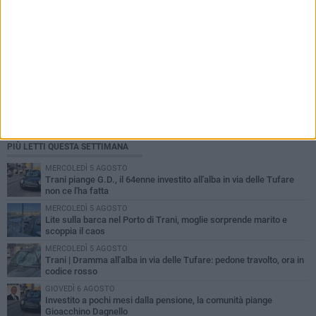
PIÙ LETTI QUESTA SETTIMANA
MERCOLEDÌ 5 AGOSTO
Trani piange G.D., il 64enne investito all'alba in via delle Tufare
non ce l'ha fatta
MERCOLEDÌ 5 AGOSTO
Lite sulla barca nel Porto di Trani, moglie sorprende marito e
scoppia il caos
MERCOLEDÌ 5 AGOSTO
Trani | Dramma all'alba in via delle Tufare: pedone travolto, ora in
codice rosso
GIOVEDÌ 6 AGOSTO
Investito a pochi mesi dalla pensione, la comunità piange
Gioacchino Dagnello