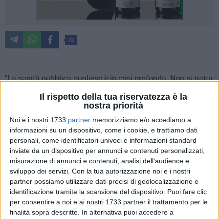
72
"La sanità pubblica pugliese è in crisi profonda. Non si tratta
più solo di ritardi o inefficienze: è un sistema che sta
Il rispetto della tua riservatezza è la
cedendo, pezzo dopo pezzo, sotto il peso dell'incapacità
nostra priorità
politica, della cattiva programmazione e della distanza
Noi e i nostri 1733
partner
memorizziamo e/o accediamo a
crescente tra istituzioni e cittadini. In questo scenario, la
informazioni su un dispositivo, come i cookie, e trattiamo dati
provincia di Barletta-Andria-Trani è il punto più dolente, un
personali, come identificatori univoci e informazioni standard
simbolo di come la gestione sanitaria regionale abbia
inviate da un dispositivo per annunci e contenuti personalizzati,
smarrito la bussola del diritto, della trasparenza, dell'equità.
misurazione di annunci e contenuti, analisi dell'audience e
sviluppo dei servizi.
Con la tua autorizzazione noi e i nostri
Nella BAT si aspettano anche sei-otto mesi per una visita
partner possiamo utilizzare dati precisi di geolocalizzazione e
urgente. Il personale medico è sotto organico: mancano
identificazione tramite la scansione del dispositivo. Puoi fare clic
circa il 30% degli specialisti, mentre il numero di infermieri
per consentire a noi e ai nostri 1733 partner il trattamento per le
per abitante è tra i più bassi d'Italia. Turni insostenibili,
finalità sopra descritte. In alternativa puoi accedere a