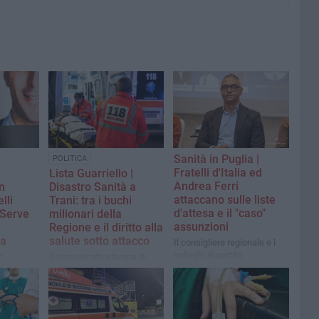
Sanità in Puglia |
POLITICA
Fratelli d'Italia ed
Lista Guarriello |
Andrea Ferri
in
Disastro Sanità a
attaccano sulle liste
lli
Trani: tra i buchi
d'attesa e il "caso"
 «Serve
milionari della
assunzioni
Regione e il diritto alla
la
salute sotto attacco
Il consigliere regionale e i
»
colleghi di partito
Il comunicato stampa di
denunciano: «Più di un
Maria Grazia Cinquepalmi,
 chiede un
pugliese su due rinuncia alla
Segretaria del Movimento
nale tra
sanità pubblica o si rivolge
“Angelo Guarriello”: «PTA
 Regione
al privato. Nel frattempo la
smantellato e RSA