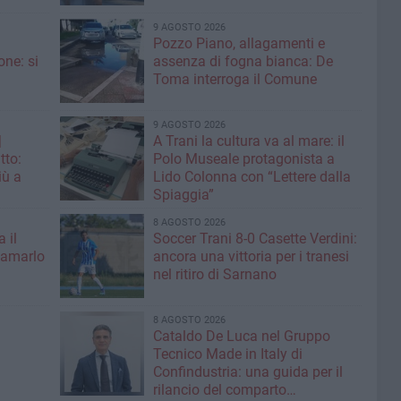
9 AGOSTO 2026
Pozzo Piano, allagamenti e
ne: si
assenza di fogna bianca: De
Toma interroga il Comune
9 AGOSTO 2026
|
A Trani la cultura va al mare: il
tto:
Polo Museale protagonista a
iù a
Lido Colonna con “Lettere dalla
Spiaggia”
8 AGOSTO 2026
 il
Soccer Trani 8-0 Casette Verdini:
iamarlo
ancora una vittoria per i tranesi
nel ritiro di Sarnano
8 AGOSTO 2026
Cataldo De Luca nel Gruppo
Tecnico Made in Italy di
Confindustria: una guida per il
rilancio del comparto