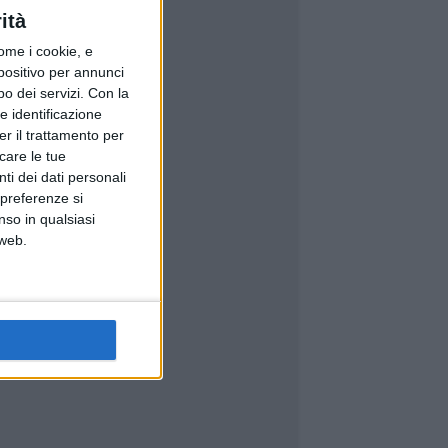
ità
ome i cookie, e
spositivo per annunci
o dei servizi.
Con la
e identificazione
er il trattamento per
icare le tue
ti dei dati personali
 preferenze si
nso in qualsiasi
 web.