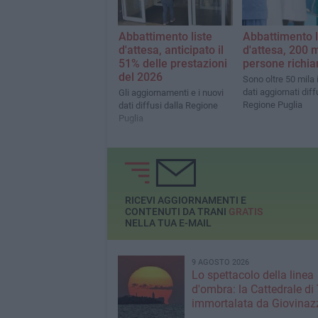
Abbattimento liste
Abbattimento l
d'attesa, anticipato il
d'attesa, 200 m
51% delle prestazioni
persone richi
del 2026
Sono oltre 50 mila i r
dati aggiornati diff
Gli aggiornamenti e i nuovi
Regione Puglia
dati diffusi dalla Regione
Puglia
RICEVI AGGIORNAMENTI E
CONTENUTI DA TRANI
GRATIS
NELLA TUA E-MAIL
9 AGOSTO 2026
Lo spettacolo della linea
d'ombra: la Cattedrale di 
immortalata da Giovinaz