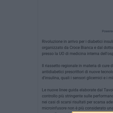
Powere
Rivoluzione in arrivo per i diabetici ins
organizzato da Croce Bianca e dal dottor
presso la UO di medicina interna dell'osp
Il riassetto regionale in materia di cure
antidiabetici prescrittori di nuove tecno
d'insulina, quali i sensori glicemici e i m
Le nuove linee guida elaborate dal Tavol
controllo più stringente sulle performanc
nei casi di scarsi risultati per scarsa ader
microinfusore non è più considerato una