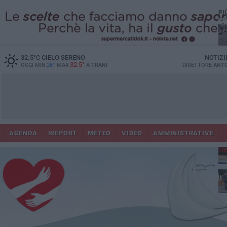
PI
32.5
°C
CIELO SERENO
NOTIZI
32.5°
OGGI MIN
26°
MAX
A
TRANI
DIRETTORE
ANTO
AGENDA
IREPORT
METEO
VIDEO
AMMINISTRATIVE
Con