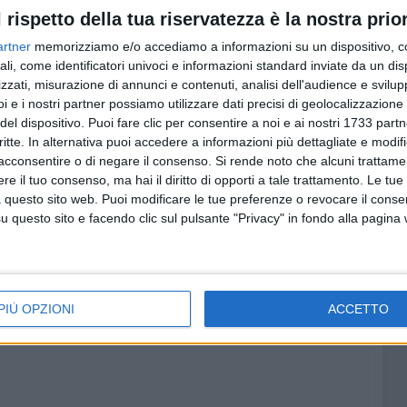
iché sotterrare.
l rispetto della tua riservatezza è la nostra prior
errà domenica 10 marzo, alle ore 10 presso la sede della
artner
memorizziamo e/o accediamo a informazioni su un dispositivo, c
ali, come identificatori univoci e informazioni standard inviate da un di
zzati, misurazione di annunci e contenuti, analisi dell'audience e svilupp
i e i nostri partner possiamo utilizzare dati precisi di geolocalizzazione 
del dispositivo. Puoi fare clic per consentire a noi e ai nostri 1733 partn
critte. In alternativa puoi accedere a informazioni più dettagliate e modif
acconsentire o di negare il consenso.
Si rende noto che alcuni trattamen
e il tuo consenso, ma hai il diritto di opporti a tale trattamento. Le tue
 questo sito web. Puoi modificare le tue preferenze o revocare il conse
questo sito e facendo clic sul pulsante "Privacy" in fondo alla pagina
PIÙ OPZIONI
ACCETTO