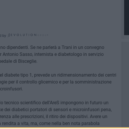
d by
ulino dipendenti. Se ne parlerà a Trani in un convegno
 Antonio Sasso, internista e diabetologo in servizio
edale di Bisceglie.
 del diabete tipo 1, prevede un ridimensionamento dei centri
logie per il controllo glicemico e per la somministrazione
icroinfusori.
o tecnico scientifico dell'AreS impongono in futuro un
e dei diabetici portatori di sensori e microinfusori pena,
enza alle prescrizioni, il ritiro dei dispositivi. Avere un
 rendita a vita, ma, come nella ben nota parabola