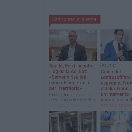
Altri contenuti a tema
Sanità, Ferri incontra
POLITICA
il dg della Asl Bat:
Crollo del
«Servono risultati
controsoffitto 
concreti per Trani e
ospedale, Frate
per il territorio»
d'Italia Trani:
un intervento
Il consigliere regionale di
immediato sul
Fratelli d'Italia riferisce di un
sanità tranese
confronto istituzionale con
Alessandro Di Bello
Il partito cittadino
confronto istituzio
Comune, ASL BT e