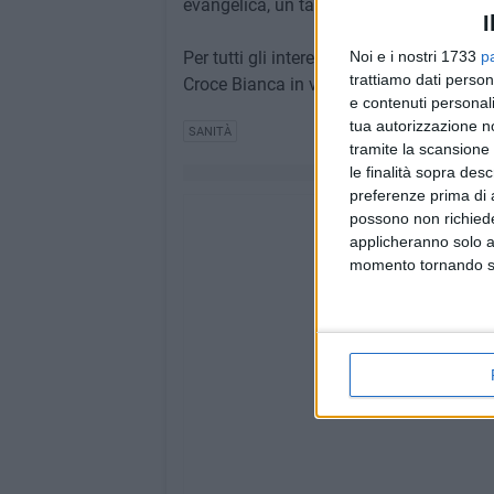
evangelica, un talento da far fruttare anz
I
Per tutti gli interessati il convegno si t
Noi e i nostri 1733
p
trattiamo dati person
Croce Bianca in via Edoardo Fusco 57.
e contenuti personali
tua autorizzazione no
SANITÀ
tramite la scansione 
le finalità sopra des
preferenze prima di 
possono non richieder
applicheranno solo a
momento tornando su 