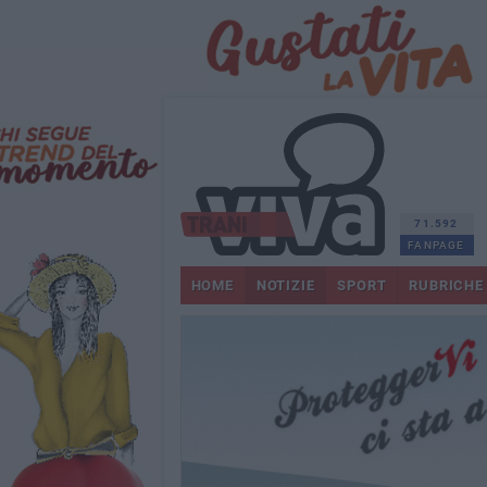
71.592
FANPAGE
HOME
NOTIZIE
SPORT
RUBRICHE