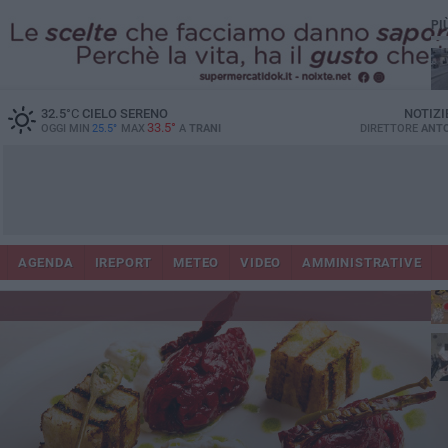
PI
32.5
°C
CIELO SERENO
NOTIZI
33.5°
OGGI MIN
25.5°
MAX
A
TRANI
DIRETTORE
ANTO
AGENDA
IREPORT
METEO
VIDEO
AMMINISTRATIVE
ris