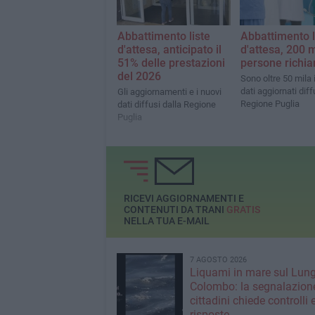
Abbattimento liste
Abbattimento l
d'attesa, anticipato il
d'attesa, 200 m
51% delle prestazioni
persone richi
del 2026
Sono oltre 50 mila i r
dati aggiornati diff
Gli aggiornamenti e i nuovi
Regione Puglia
dati diffusi dalla Regione
Puglia
RICEVI AGGIORNAMENTI E
CONTENUTI DA TRANI
GRATIS
NELLA TUA E-MAIL
7 AGOSTO 2026
Liquami in mare sul Lun
Colombo: la segnalazione
cittadini chiede controlli 
risposte