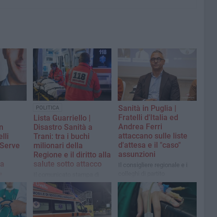
Sanità in Puglia |
POLITICA
Fratelli d'Italia ed
Lista Guarriello |
Andrea Ferri
in
Disastro Sanità a
attaccano sulle liste
lli
Trani: tra i buchi
d'attesa e il "caso"
 «Serve
milionari della
assunzioni
Regione e il diritto alla
la
salute sotto attacco
Il consigliere regionale e i
»
colleghi di partito
Il comunicato stampa di
denunciano: «Più di un
Maria Grazia Cinquepalmi,
 chiede un
pugliese su due rinuncia alla
Segretaria del Movimento
nale tra
sanità pubblica o si rivolge
“Angelo Guarriello”: «PTA
 Regione
al privato. Nel frattempo la
smantellato e RSA