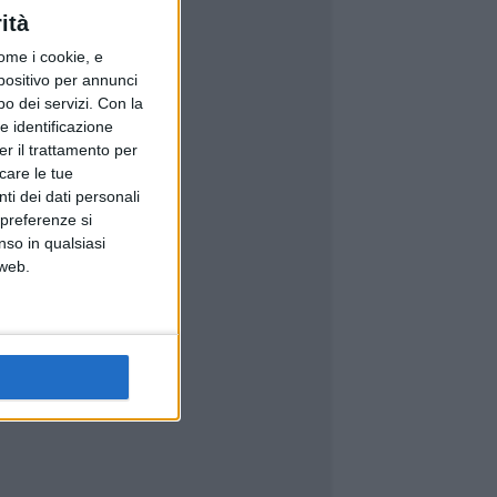
ità
ome i cookie, e
spositivo per annunci
o dei servizi.
Con la
e identificazione
er il trattamento per
icare le tue
ti dei dati personali
 preferenze si
nso in qualsiasi
 web.