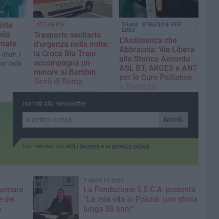
Corte dei Conti conferma i
fantasma»
nostri dubbi sulle
stabilizzazioni elettorali».
iste
ATTUALITÀ
TRANI: ISTRUZIONI PER
L'USO
ila
Trasporto sanitario
L'Assistenza che
amate
d’urgenza nella notte:
Abbraccia: Via Libera
la Croce Blu Trani
ifiuti. I
allo Storico Accordo
accompagna un
usi dalla
ASL BT, ARGES e ANT
minore al Bambin
per le Cure Palliative
Gesù di Roma
a Domicilio
Il delicato trasferimento è
Firmata l'attesa
avvenuto tra Barletta e la
Iscriviti alla Newsletter
convenzione. Ecco la guida
capitale con personale
pratica per le famiglie su
specializzato a bordo
Iscriviti
come attivare e fruire di
questo fondamentale
servizio
Iscrivendoti accetti i
termini
e la
privacy policy
7 AGOSTO 2026
gomare
La Fondazione S.E.C.A. presenta
 dei
“La mia vita in Polizia: una storia
e
lunga 38 anni”