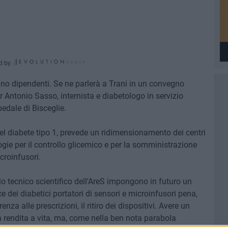
d by
ulino dipendenti. Se ne parlerà a Trani in un convegno
 Antonio Sasso, internista e diabetologo in servizio
edale di Bisceglie.
 del diabete tipo 1, prevede un ridimensionamento dei centri
logie per il controllo glicemico e per la somministrazione
icroinfusori.
o tecnico scientifico dell'AreS impongono in futuro un
e dei diabetici portatori di sensori e microinfusori pena,
enza alle prescrizioni, il ritiro dei dispositivi. Avere un
 rendita a vita, ma, come nella ben nota parabola