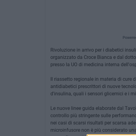
Powere
Rivoluzione in arrivo per i diabetici ins
organizzato da Croce Bianca e dal dottor
presso la UO di medicina interna dell'osp
Il riassetto regionale in materia di cure
antidiabetici prescrittori di nuove tecno
d'insulina, quali i sensori glicemici e i m
Le nuove linee guida elaborate dal Tavol
controllo più stringente sulle performanc
nei casi di scarsi risultati per scarsa ader
microinfusore non è più considerato una