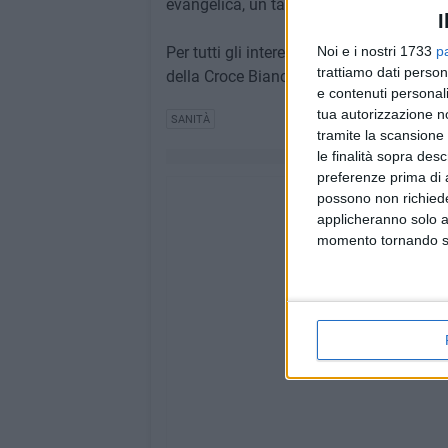
evangelica, un talento da far fruttare anz
I
Per tutti gli interessati il convegno si t
Noi e i nostri 1733
p
trattiamo dati person
della Croce Bianca in via Edoardo Fusco
e contenuti personali
tua autorizzazione no
SANITÀ
tramite la scansione 
le finalità sopra des
preferenze prima di 
possono non richieder
applicheranno solo a
momento tornando su 