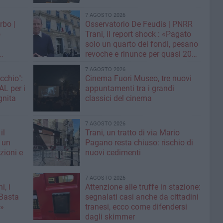
7 AGOSTO 2026
rbo |
Osservatorio De Feudis | PNRR
o
Trani, il report shock : «Pagato
solo un quarto dei fondi, pesano
revoche e rinunce per quasi 20
assa sui
milioni»
7 AGOSTO 2026
cchio":
Cinema Fuori Museo, tre nuovi
appuntamenti tra i grandi
ognita
classici del cinema
7 AGOSTO 2026
il
Trani, un tratto di via Mario
 un
Pagano resta chiuso: rischio di
zioni e
nuovi cedimenti
7 AGOSTO 2026
i, i
Attenzione alle truffe in stazione:
«Basta
segnalati casi anche da cittadini
e»
tranesi, ecco come difendersi
dagli skimmer