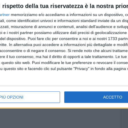
iché sotterrare.
l rispetto della tua riservatezza è la nostra prior
errà oggi, domenica 10 marzo, alle ore 10 presso la sede
artner
memorizziamo e/o accediamo a informazioni su un dispositivo, c
ali, come identificatori univoci e informazioni standard inviate da un di
 57.
zzati, misurazione di annunci e contenuti, analisi dell'audience e svilupp
i e i nostri partner possiamo utilizzare dati precisi di geolocalizzazione 
del dispositivo. Puoi fare clic per consentire a noi e ai nostri 1733 partn
critte. In alternativa puoi accedere a informazioni più dettagliate e modif
acconsentire o di negare il consenso.
Si rende noto che alcuni trattamen
e il tuo consenso, ma hai il diritto di opporti a tale trattamento. Le tue
 questo sito web. Puoi modificare le tue preferenze o revocare il conse
questo sito e facendo clic sul pulsante "Privacy" in fondo alla pagina
PIÙ OPZIONI
ACCETTO