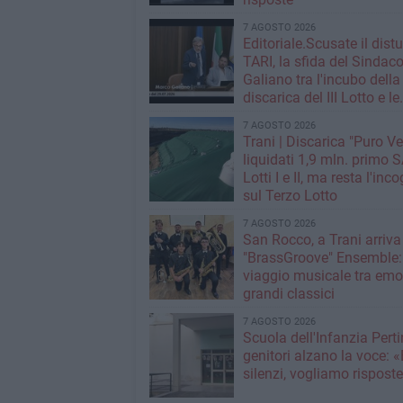
7 AGOSTO 2026
Editoriale.Scusate il distu
TARI, la sfida del Sindac
Galiano tra l'incubo della
discarica del III Lotto e le
strategie per tagliare la t
7 AGOSTO 2026
rifiuti
Trani | Discarica "Puro Ve
liquidati 1,9 mln. primo SAL per i
Lotti I e II, ma resta l'inc
sul Terzo Lotto
7 AGOSTO 2026
San Rocco, a Trani arriva 
"BrassGroove" Ensemble:
viaggio musicale tra emo
grandi classici
7 AGOSTO 2026
Scuola dell'Infanzia Pertin
genitori alzano la voce: 
silenzi, vogliamo rispost