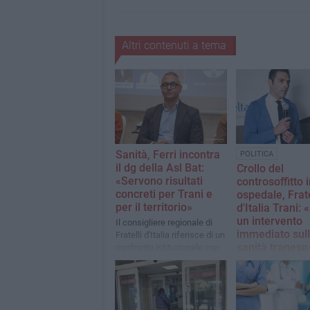
Altri contenuti a tema
Sanità, Ferri incontra
POLITICA
il dg della Asl Bat:
Crollo del
«Servono risultati
controsoffitto 
concreti per Trani e
ospedale, Frate
per il territorio»
d'Italia Trani:
un intervento
Il consigliere regionale di
immediato sul
Fratelli d'Italia riferisce di un
sanità tranese
confronto istituzionale con
Alessandro Di Bello
Il partito cittadino
confronto istituzio
Comune, ASL BT e