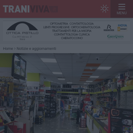
MENU
Home
Notizie e aggiornamenti