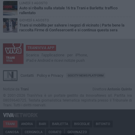
LUNEDÌ 3 AGOSTO
Auto si ribalta sulla statale 16 tra Trani e Barletta: traffico
rallentato
GIOVEDÌ 6 AGOSTO
Trani si mobilita per salvare i negozi di vicinato | Parte bene la
raccolta Firme di Confesercenti e si continua questa sera
TRANIVIVA APP
Scarica l'applicazione per iPhone,
iPad e Android e ricevi notizie push
Contatti
Policy e Privacy
GOCITY NEWS PLATFORM
Notizie da
Trani
Direttore
Antonio Quinto
© 2001-2026 TraniViva è un portale gestito da InnovaNews srl. Partita iva
08059640725. Testata giornalistica telematica registrata presso il Tribunale di
Trani. Tutti i diritti riservati.
TRANI
ANDRIA
BARI
BARLETTA
BISCEGLIE
BITONTO
CANOSA
CERIGNOLA
CORATO
GIOVINAZZO