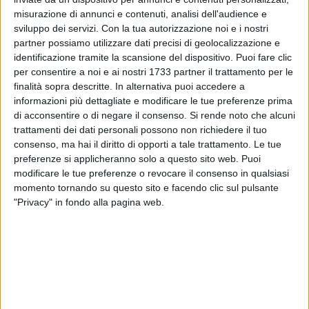
misurazione di annunci e contenuti, analisi dell'audience e
sviluppo dei servizi.
Con la tua autorizzazione noi e i nostri
221
partner possiamo utilizzare dati precisi di geolocalizzazione e
identificazione tramite la scansione del dispositivo. Puoi fare clic
Tutto ciò che serve per la tua casa e per il lavoro puoi
per consentire a noi e ai nostri 1733 partner il trattamento per le
trovarlo da
Fercolor
, la ferramenta specializzata nel
finalità sopra descritte. In alternativa puoi accedere a
bricolage e nella pittura. Se hai bisogno di aiuto per
informazioni più dettagliate e modificare le tue preferenze prima
di acconsentire o di negare il consenso.
Si rende noto che alcuni
rimodernare la tua casa oppure stai cercando prodotti di
trattamenti dei dati personali possono non richiedere il tuo
qualità per la tua impresa chiedi consiglio a Fercolor: presso
consenso, ma hai il diritto di opporti a tale trattamento. Le tue
il
punto vendita di Bisceglie
in via Isonzo 93/95 è presente
preferenze si applicheranno solo a questo sito web. Puoi
un'ampia scelta di materiale specifico per i professionisti,
modificare le tue preferenze o revocare il consenso in qualsiasi
ma anche di oggetti, decorazioni, vernici e
carta da parati
momento tornando su questo sito e facendo clic sul pulsante
per arredo casa
, in modo da poter dare spazio alla
"Privacy" in fondo alla pagina web.
creatività.
Fercolor inoltre offre ai clienti un servizio di
tintometria
professionale avanzato
, è centro specializzato di
duplicati
chiavi
e dispone anche di un articolato servizio di
vendita
online
, in modo da poter ordinare tutto ciò di cui hai bisogno