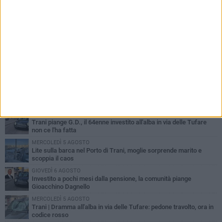
PIÙ LETTI QUESTA SETTIMANA
MERCOLEDÌ 5 AGOSTO
Trani piange G.D., il 64enne investito all'alba in via delle Tufare
non ce l'ha fatta
MERCOLEDÌ 5 AGOSTO
Lite sulla barca nel Porto di Trani, moglie sorprende marito e
scoppia il caos
GIOVEDÌ 6 AGOSTO
Investito a pochi mesi dalla pensione, la comunità piange
Gioacchino Dagnello
MERCOLEDÌ 5 AGOSTO
Trani | Dramma all'alba in via delle Tufare: pedone travolto, ora in
codice rosso