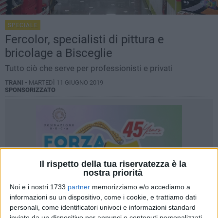
SPECIALE
Fercolor, specialisti di pittura e
bricolage a Bisceglie
Tutto ciò che serve per professionisti e privati
TRANI -
MARTEDÌ 11 GIUGNO 2019
SPONSORIZZATO
Il rispetto della tua riservatezza è la
nostra priorità
Noi e i nostri 1733
partner
memorizziamo e/o accediamo a
informazioni su un dispositivo, come i cookie, e trattiamo dati
personali, come identificatori univoci e informazioni standard
inviate da un dispositivo per annunci e contenuti personalizzati,