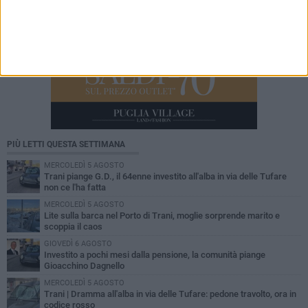
PIÙ LETTI QUESTA SETTIMANA
MERCOLEDÌ 5 AGOSTO
Trani piange G.D., il 64enne investito all'alba in via delle Tufare
non ce l'ha fatta
MERCOLEDÌ 5 AGOSTO
Lite sulla barca nel Porto di Trani, moglie sorprende marito e
scoppia il caos
GIOVEDÌ 6 AGOSTO
Investito a pochi mesi dalla pensione, la comunità piange
Gioacchino Dagnello
MERCOLEDÌ 5 AGOSTO
Trani | Dramma all'alba in via delle Tufare: pedone travolto, ora in
codice rosso