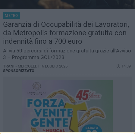
METEO
Garanzia di Occupabilità dei Lavoratori,
da Metropolis formazione gratuita con
indennità fino a 700 euro
Al via 50 percorsi di formazione gratuita grazie all’Avviso
3 – Programma GOL/2023
TRANI -
MERCOLEDÌ 16 LUGLIO 2025
14.39
SPONSORIZZATO