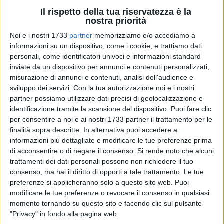
Il rispetto della tua riservatezza è la
nostra priorità
Noi e i nostri 1733
partner
memorizziamo e/o accediamo a
informazioni su un dispositivo, come i cookie, e trattiamo dati
22
personali, come identificatori univoci e informazioni standard
inviate da un dispositivo per annunci e contenuti personalizzati,
Metropolis Group annuncia l'apertura ufficiale delle iscrizioni
misurazione di annunci e contenuti, analisi dell'audience e
a 50 percorsi formativi gratuiti nell'ambito dell'Avviso 3
sviluppo dei servizi.
Con la tua autorizzazione noi e i nostri
GOL/2023, parte del Programma Nazionale GOL – Garanzia
partner possiamo utilizzare dati precisi di geolocalizzazione e
identificazione tramite la scansione del dispositivo. Puoi fare clic
di Occupabilità dei Lavoratori.
per consentire a noi e ai nostri 1733 partner il trattamento per le
L'iniziativa, finanziata con fondi pubblici, offre formazione
finalità sopra descritte. In alternativa puoi accedere a
gratuita in diversi settori professionali, con l'opportunità per i
informazioni più dettagliate e modificare le tue preferenze prima
partecipanti di ricevere un'indennità di frequenza fino a 700
di acconsentire o di negare il consenso.
Si rende noto che alcuni
euro.
trattamenti dei dati personali possono non richiedere il tuo
consenso, ma hai il diritto di opporti a tale trattamento. Le tue
Offerta formativa
preferenze si applicheranno solo a questo sito web. Puoi
modificare le tue preferenze o revocare il consenso in qualsiasi
momento tornando su questo sito e facendo clic sul pulsante
I corsi, della durata compresa tra 50 e 200 ore, sono
"Privacy" in fondo alla pagina web.
progettati per sviluppare competenze pratiche e