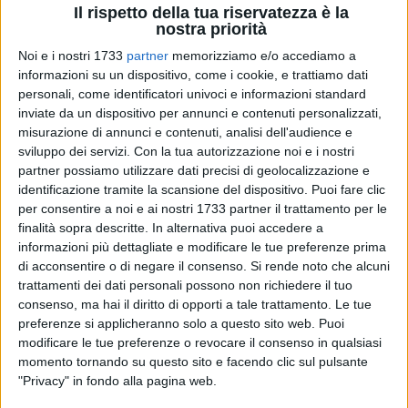
Commercio, Vendite e Noleggio" (177) che esprimono
Il rispetto della tua riservatezza è la
insieme quasi la metà delle opportunità complessive,
nostra priorità
confermando una forte vivacità dei consumi e delle attività
Noi e i nostri 1733
partner
memorizziamo e/o accediamo a
legate al tempo libero. Nel report risulta anche consolidato il
informazioni su un dispositivo, come i cookie, e trattiamo dati
dato legato a "Costruzioni, Impianti e Immobiliare" (132) che
personali, come identificatori univoci e informazioni standard
testimonia il dinamismo di questa area occupazionale.
inviate da un dispositivo per annunci e contenuti personalizzati,
misurazione di annunci e contenuti, analisi dell'audience e
sviluppo dei servizi.
Con la tua autorizzazione noi e i nostri
Riflettori puntati su AGRI JOB Days, la recruiting week
partner possiamo utilizzare dati precisi di geolocalizzazione e
dedicata all'agroalimentare di ARPAL Puglia, organizzata e
identificazione tramite la scansione del dispositivo. Puoi fare clic
promossa dai Centri per l'impiego delle province di Bari, Bat
per consentire a noi e ai nostri 1733 partner il trattamento per le
e Foggia. Dal 15 al 19 giugno le aziende agroalimentari che
finalità sopra descritte. In alternativa puoi accedere a
partecipano all'iniziativa potranno incontrare i candidati pre-
informazioni più dettagliate e modificare le tue preferenze prima
selezionati dagli operatori del servizio IDO dei Centri per
di acconsentire o di negare il consenso.
Si rende noto che alcuni
l'impiego coinvolti in questa iniziativa. Al momento, sono
trattamenti dei dati personali possono non richiedere il tuo
consenso, ma hai il diritto di opporti a tale trattamento. Le tue
ancora aperte 122 posizioni aperte, di cui 100 richieste da
preferenze si applicheranno solo a questo sito web. Puoi
una nota azienda conserviera del foggiano. È possibile
modificare le tue preferenze o revocare il consenso in qualsiasi
candidarsi alle offerte ancora attive qui:
momento tornando su questo sito e facendo clic sul pulsante
https://sites.google.com/arpal.regione.puglia.it/agrijobdays
"Privacy" in fondo alla pagina web.
Tra le opportunità, si segnala anche la riapertura, fino al 30