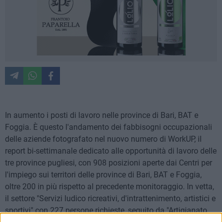
In aumento i posti di lavoro nelle province di Bari, BAT e
Foggia. È questo l'andamento dei fabbisogni occupazionali
delle aziende fotografato nel nuovo numero di WorkUP, il
report bi-settimanale dedicato alle opportunità di lavoro delle
tre province pugliesi, con 908 posizioni aperte dai Centri per
l'impiego sui territori delle province di Bari, BAT e Foggia,
oltre 200 in più rispetto al precedente monitoraggio. In vetta,
il settore "Servizi ludico ricreativi, d'intrattenimento, artistici e
sportivi" con 227 persone richieste, seguito da "Artigianato,