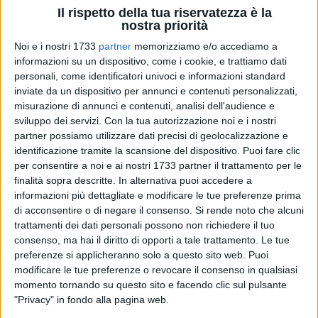
Il rispetto della tua riservatezza è la
nostra priorità
Noi e i nostri 1733
partner
memorizziamo e/o accediamo a
informazioni su un dispositivo, come i cookie, e trattiamo dati
2
personali, come identificatori univoci e informazioni standard
inviate da un dispositivo per annunci e contenuti personalizzati,
misurazione di annunci e contenuti, analisi dell'audience e
sviluppo dei servizi.
Con la tua autorizzazione noi e i nostri
Il giorno 8 agosto il Responsabile unico del procedimento
partner possiamo utilizzare dati precisi di geolocalizzazione e
arch. Rosario Sarcinelli ha formalizzato l'aggiudicazione
identificazione tramite la scansione del dispositivo. Puoi fare clic
provvisoria della gara pubblica biennale per i servizi di
per consentire a noi e ai nostri 1733 partner il trattamento per le
manutenzione del verde pubblico cittadino. La base d'asta
finalità sopra descritte. In alternativa puoi accedere a
informazioni più dettagliate e modificare le tue preferenze prima
era fissata ad euro 639.839,28 mentre l'aggiudicazione per i
di acconsentire o di negare il consenso.
Si rende noto che alcuni
due anni è avvenuta per la somma di euro 562.418,73.
trattamenti dei dati personali possono non richiedere il tuo
consenso, ma hai il diritto di opporti a tale trattamento. Le tue
»Si tratta di un atto importante e particolarmente
preferenze si applicheranno solo a questo sito web. Puoi
qualificante per l'amministrazione Bottaro che nonostante le
modificare le tue preferenze o revocare il consenso in qualsiasi
note carenze degli uffici tecnici comunali è stato comunque
momento tornando su questo sito e facendo clic sul pulsante
portato a termine per porre fine alle indagini di mercato
"Privacy" in fondo alla pagina web.
bimestrali utilizzate fino ad oggi per lo svolgimento del