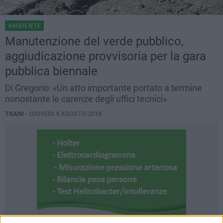
AMBIENTE
Manutenzione del verde pubblico,
aggiudicazione provvisoria per la gara
pubblica biennale
Di Gregorio: «Un atto importante portato a termine
nonostante le carenze degli uffici tecnici»
TRANI -
GIOVEDÌ 9 AGOSTO 2018