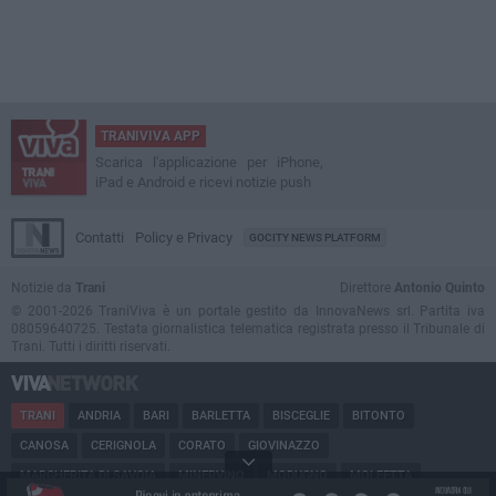
TRANIVIVA APP
Scarica l'applicazione per iPhone,
iPad e Android e ricevi notizie push
Contatti
Policy e Privacy
GOCITY NEWS PLATFORM
Notizie da
Trani
Direttore
Antonio Quinto
© 2001-2026 TraniViva è un portale gestito da InnovaNews srl. Partita iva
08059640725. Testata giornalistica telematica registrata presso il Tribunale di
Trani. Tutti i diritti riservati.
TRANI
ANDRIA
BARI
BARLETTA
BISCEGLIE
BITONTO
CANOSA
CERIGNOLA
CORATO
GIOVINAZZO
MARGHERITA DI SAVOIA
MINERVINO
MODUGNO
MOLFETTA