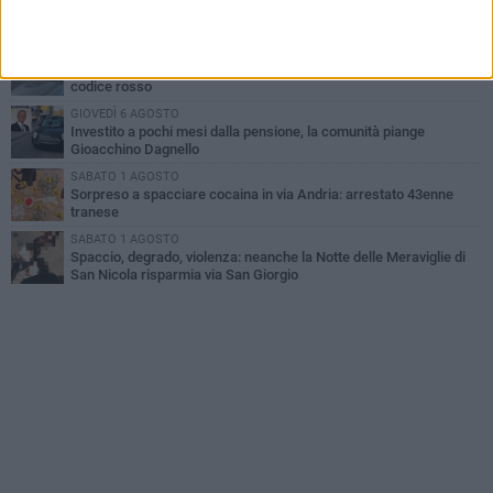
Lite sulla barca nel Porto di Trani, moglie sorprende marito e
scoppia il caos
MERCOLEDÌ 5 AGOSTO
Trani | Dramma all'alba in via delle Tufare: pedone travolto, ora in
codice rosso
GIOVEDÌ 6 AGOSTO
Investito a pochi mesi dalla pensione, la comunità piange
Gioacchino Dagnello
SABATO 1 AGOSTO
Sorpreso a spacciare cocaina in via Andria: arrestato 43enne
tranese
SABATO 1 AGOSTO
Spaccio, degrado, violenza: neanche la Notte delle Meraviglie di
San Nicola risparmia via San Giorgio