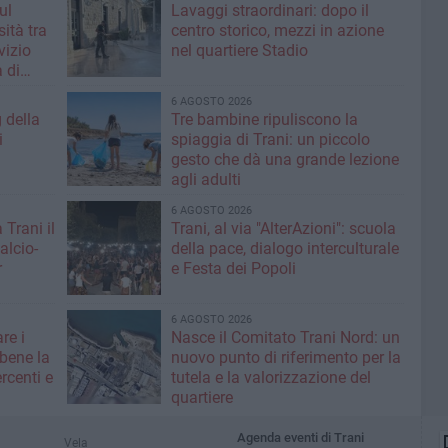
ul
Lavaggi straordinari: dopo il
ità tra
centro storico, mezzi in azione
rvizio
nel quartiere Stadio
 di
6 AGOSTO 2026
g della
Tre bambine ripuliscono la
i
spiaggia di Trani: un piccolo
gesto che dà una grande lezione
agli adulti
6 AGOSTO 2026
 Trani il
Trani, al via "AlterAzioni": scuola
alcio-
della pace, dialogo interculturale
r
e Festa dei Popoli
6 AGOSTO 2026
re i
Nasce il Comitato Trani Nord: un
 bene la
nuovo punto di riferimento per la
rcenti e
tutela e la valorizzazione del
quartiere
Agenda eventi di Trani
Vela