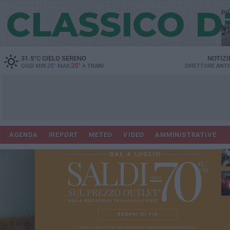
PI
31.5
°C
CIELO SERENO
NOTIZI
35°
OGGI MIN
25°
MAX
A
TRANI
DIRETTORE
ANTO
AGENDA
IREPORT
METEO
VIDEO
AMMINISTRATIVE
ris