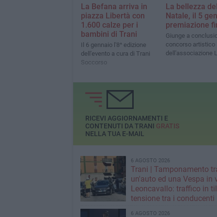
La Befana arriva in
La bellezza de
piazza Libertà con
Natale, il 5 ge
1.600 calze per i
premiazione fi
bambini di Trani
Giunge a conclusio
concorso artistico
Il 6 gennaio l'8^ edizione
dell'associazione 
dell'evento a cura di Trani
Soccorso
RICEVI AGGIORNAMENTI E
CONTENUTI DA TRANI
GRATIS
NELLA TUA E-MAIL
6 AGOSTO 2026
Trani | Tamponamento tr
un'auto ed una Vespa in 
Leoncavallo: traffico in til
tensione tra i conducenti
6 AGOSTO 2026