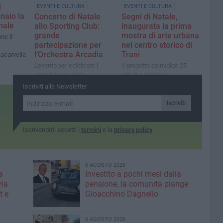
l
EVENTI E CULTURA
EVENTI E CULTURA
nnaio la
Concerto di Natale
Segni di Natale,
nale
allo Sporting Club:
inaugurata la prima
grande
mostra di arte urbana
ne il
partecipazione per
nel centro storico di
l’Orchestra Arcadia
Trani
Lacarvella
L'evento per celebrare i
Il progetto coinvolge 25
quindici anni dalla
artisti e designer
fondazione
Iscriviti alla Newsletter
dell’Associazione
Iscriviti
Iscrivendoti accetti i
termini
e la
privacy policy
6 AGOSTO 2026
a
Investito a pochi mesi dalla
via
pensione, la comunità piange
t e
Gioacchino Dagnello
6 AGOSTO 2026