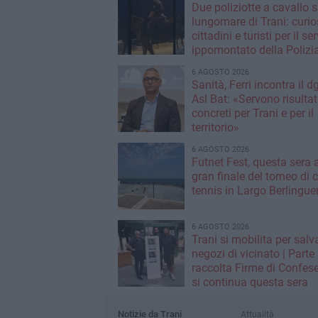
Due poliziotte a cavallo s
lungomare di Trani: curios
cittadini e turisti per il se
ippomontato della Polizia
Stato
6 AGOSTO 2026
Sanità, Ferri incontra il d
Asl Bat: «Servono risultat
concreti per Trani e per il
territorio»
6 AGOSTO 2026
Futnet Fest, questa sera a
gran finale del torneo di c
tennis in Largo Berlingue
6 AGOSTO 2026
Trani si mobilita per salva
negozi di vicinato | Parte
raccolta Firme di Confese
si continua questa sera
Notizie da Trani
Attualità