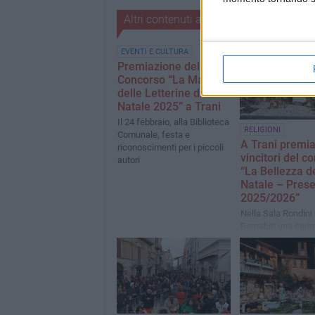
Altri contenuti a tema
EVENTI E CULTURA
Premiazione del
Concorso “La Magia
delle Letterine di
Natale 2025” a Trani
Il 24 febbraio, alla Biblioteca
RELIGIONI
Comunale, festa e
A Trani premiat
riconoscimenti per i piccoli
vincitori del c
autori
“La Bellezza d
Natale – Prese
2025/2026”
Nella Sala Rondini 
Barnabiti una ceri
ha celebrato arte, 
e spiritualità del p