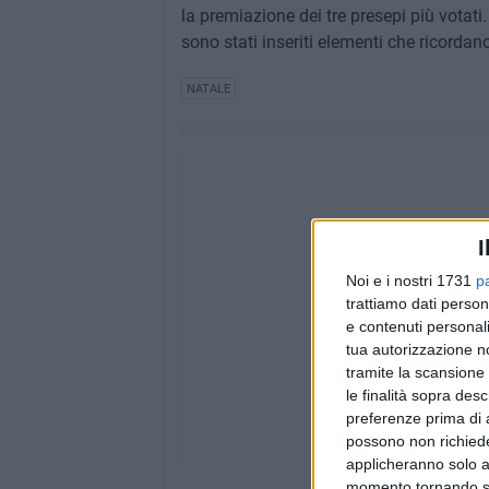
la premiazione dei tre presepi più votati.
sono stati inseriti elementi che ricordano
NATALE
I
Noi e i nostri 1731
p
trattiamo dati person
e contenuti personali
tua autorizzazione no
tramite la scansione 
le finalità sopra des
preferenze prima di 
possono non richieder
applicheranno solo a
momento tornando su 