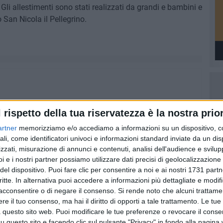
 Gli allestimenti sono stati realizzati da grandi e bambini e
 San Nicola il Pellegrino.
l rispetto della tua riservatezza è la nostra prior
artner
memorizziamo e/o accediamo a informazioni su un dispositivo, c
ali, come identificatori univoci e informazioni standard inviate da un di
zzati, misurazione di annunci e contenuti, analisi dell'audience e svilupp
i e i nostri partner possiamo utilizzare dati precisi di geolocalizzazione 
del dispositivo. Puoi fare clic per consentire a noi e ai nostri 1731 partn
critte. In alternativa puoi accedere a informazioni più dettagliate e modif
acconsentire o di negare il consenso.
Si rende noto che alcuni trattamen
e il tuo consenso, ma hai il diritto di opporti a tale trattamento. Le tue
 questo sito web. Puoi modificare le tue preferenze o revocare il conse
questo sito e facendo clic sul pulsante "Privacy" in fondo alla pagina