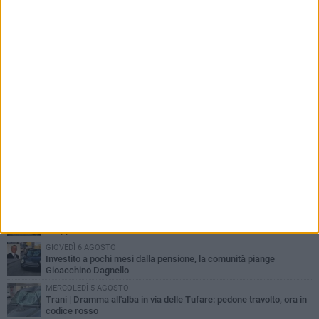
PIÙ LETTI QUESTA SETTIMANA
MERCOLEDÌ 5 AGOSTO
Trani piange G.D., il 64enne investito all'alba in via delle Tufare
non ce l'ha fatta
MERCOLEDÌ 5 AGOSTO
Lite sulla barca nel Porto di Trani, moglie sorprende marito e
scoppia il caos
GIOVEDÌ 6 AGOSTO
Investito a pochi mesi dalla pensione, la comunità piange
Gioacchino Dagnello
MERCOLEDÌ 5 AGOSTO
Trani | Dramma all'alba in via delle Tufare: pedone travolto, ora in
codice rosso