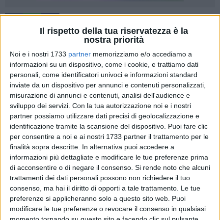
19
Il rispetto della tua riservatezza è la
nostra priorità
Noi e i nostri 1733
partner
memorizziamo e/o accediamo a
Come da determinazione dirigenziale 1385 del 9 novembre
informazioni su un dispositivo, come i cookie, e trattiamo dati
2021 il servizio di refezione scolastica rivolto a tutti gli
personali, come identificatori univoci e informazioni standard
alunni frequentanti le scuole pubbliche dell'infanzia e
inviate da un dispositivo per annunci e contenuti personalizzati,
misurazione di annunci e contenuti, analisi dell'audience e
primaria di Trani a tempo pieno e/o prolungato, dal nuovo
sviluppo dei servizi.
Con la tua autorizzazione noi e i nostri
anno scolastico, sarà svolto dalla Ditta Ladisa S.r.l.
partner possiamo utilizzare dati precisi di geolocalizzazione e
identificazione tramite la scansione del dispositivo. Puoi fare clic
Il Settore Pubblica Istruzione rende noto che a partire da
per consentire a noi e ai nostri 1733 partner il trattamento per le
lunedì 6 giugno e fino al 30 giugno 2022 sarà possibile
finalità sopra descritte. In alternativa puoi accedere a
iscriversi al nuovo portale telematico online per usufruire del
informazioni più dettagliate e modificare le tue preferenze prima
servizio di refezione scolastica per l'anno scolastico
di acconsentire o di negare il consenso.
Si rende noto che alcuni
trattamenti dei dati personali possono non richiedere il tuo
2022/2023.
consenso, ma hai il diritto di opporti a tale trattamento. Le tue
preferenze si applicheranno solo a questo sito web. Puoi
Per l'anno scolastico 2022/2023 tutti gli utenti dovranno
modificare le tue preferenze o revocare il consenso in qualsiasi
considerarsi nuovi iscritti e procedere alla registrazione sul
momento tornando su questo sito e facendo clic sul pulsante