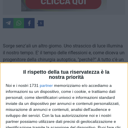
5
Sorge senz'ali un altro giorno. Uno strascico di luce illumina
il nostro tempo. E' il tempo delle riflessioni e, come diceva un
progenitore della chirurgia autoptica, "perchè?" A tutto c'è un
perché. La nostra volontà non conosce fine. Tutto è un inizio,
Il rispetto della tua riservatezza è la
anche quando siamo sicuri di essere giunti alla fine.
nostra priorità
Attraverso il tempo e meditando ci si rende conto di quanti
Noi e i nostri 1731
partner
memorizziamo e/o accediamo a
errori, seppur in buona fede, si sono commessi. Doverli
informazioni su un dispositivo, come i cookie, e trattiamo dati
ammettere è durissima.
personali, come identificatori univoci e informazioni standard
inviate da un dispositivo per annunci e contenuti personalizzati,
Ci si comporta come le patelle attaccate allo scoglio: sono
misurazione di annunci e contenuti, analisi dell'audience e
difficili da spostarle. Nella nostra città di errori ne sono stati
sviluppo dei servizi.
Con la tua autorizzazione noi e i nostri
commessi tantissimi e difficilmente si possono porre rimedi.
partner possiamo utilizzare dati precisi di geolocalizzazione e
identificazione tramite la scansione del dispositivo. Puoi fare clic