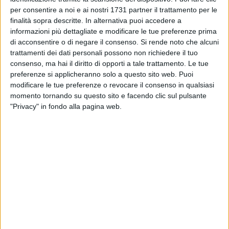
Noi siamo governati da gente abituata a dare sempre ordini.
per consentire a noi e ai nostri 1731 partner il trattamento per le
Trovandosi di fronte a chi ti ordina l'altolà bisogna ubbidire.
finalità sopra descritte. In alternativa puoi accedere a
Ti pone domanda e con ardita autorità esige risposte a lui
informazioni più dettagliate e modificare le tue preferenze prima
compiacenti altrimenti son dolori e magari ti porta in
di acconsentire o di negare il consenso.
Si rende noto che alcuni
Tribunale. Questa è la libertà di chi non si può difendere
trattamenti dei dati personali possono non richiedere il tuo
dall'arroganza di chi esercita il potere. La nostra città, grazie
consenso, ma hai il diritto di opporti a tale trattamento. Le tue
anche al Comitato per l'approvazione del Piano Regolatore
preferenze si applicheranno solo a questo sito web. Puoi
modificare le tue preferenze o revocare il consenso in qualsiasi
Generale, iniziò a darsi un look più moderno. Si lasciava alle
momento tornando su questo sito e facendo clic sul pulsante
spalle un sistema atavico di costruire come si voleva, senza
"Privacy" in fondo alla pagina web.
regole però tutto funzionava alla perfezione. Non c'erano
tante strisce blu, piste ciclabili, isole pedonali, punti di ristoro
sui marciapiedi ed in mezzo alle strade, dehors o altre
diavolerie. Con il P.R.G. sono sorte nuove strade, piazze,
giardini, piste ciclabili, viali alberati ad alto fusto non idonei
alle caratteristiche della nostra città. Vedi corso Cavour, via
Firenze, Montegrappa, Aldo Moro. In particolare gli alberoni
delle magnolie che offuscano tutte le facciate delle
abitazioni. Queste ultime sono bellissimi alberi se
piantumati in aree adatte dove si possono ammirare nella