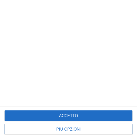
ACCETTO
PIÙ OPZIONI
Altri contenuti a tema