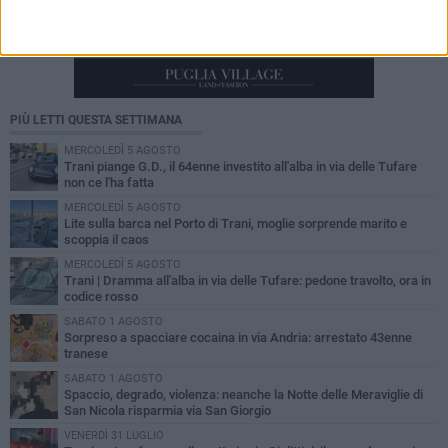
PIÙ LETTI QUESTA SETTIMANA
MERCOLEDÌ 5 AGOSTO
Trani piange G.D., il 64enne investito all'alba in via delle Tufare
non ce l'ha fatta
MERCOLEDÌ 5 AGOSTO
Lite sulla barca nel Porto di Trani, moglie sorprende marito e
scoppia il caos
MERCOLEDÌ 5 AGOSTO
Trani | Dramma all'alba in via delle Tufare: pedone travolto, ora in
codice rosso
SABATO 1 AGOSTO
Sorpreso a spacciare cocaina in via Andria: arrestato 43enne
tranese
SABATO 1 AGOSTO
Spaccio, degrado, violenza: neanche la Notte delle Meraviglie di
San Nicola risparmia via San Giorgio
VENERDÌ 31 LUGLIO