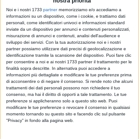
nostra priorità
Noi e i nostri 1733
partner
memorizziamo e/o accediamo a
informazioni su un dispositivo, come i cookie, e trattiamo dati
personali, come identificatori univoci e informazioni standard
inviate da un dispositivo per annunci e contenuti personalizzati,
misurazione di annunci e contenuti, analisi dell'audience e
sviluppo dei servizi.
Con la tua autorizzazione noi e i nostri
partner possiamo utilizzare dati precisi di geolocalizzazione e
La lotta sindacale dei lavoratori ex Franzoni di Trani ha
identificazione tramite la scansione del dispositivo. Puoi fare clic
raggiunto un primo risultato tangibile sul percorso del
per consentire a noi e ai nostri 1733 partner il trattamento per le
finalità sopra descritte. In alternativa puoi accedere a
lavoro. Ventuno lavoratori della filatura sono stati assunti a
informazioni più dettagliate e modificare le tue preferenze prima
tempo determinato dalla società Esi Puglia di Corato,
di acconsentire o di negare il consenso.
Si rende noto che alcuni
azienda candidata ad animare l'economia del nostro
trattamenti dei dati personali possono non richiedere il tuo
territorio.
consenso, ma hai il diritto di opporti a tale trattamento. Le tue
preferenze si applicheranno solo a questo sito web. Puoi
Il sindacato Uilta saluta la notizia con grande entusiasmo:
modificare le tue preferenze o revocare il consenso in qualsiasi
«Il risultato – si legge in una nota - è l'avvio di una fase
momento tornando su questo sito e facendo clic sul pulsante
"Privacy" in fondo alla pagina web.
progettuale che si concluderà solo quando tutti i lavoratori
ex Franzoni Filati saranno rioccupati. Questo impegno della
Uilta e dell'intero sindacato pugliese verrà evidenziato