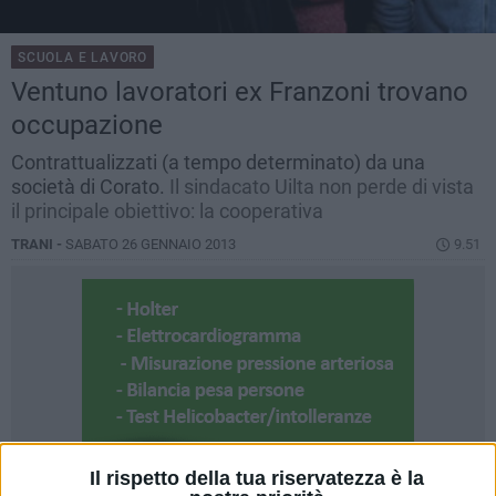
SCUOLA E LAVORO
Ventuno lavoratori ex Franzoni trovano
occupazione
Contrattualizzati (a tempo determinato) da una
società di Corato.
Il sindacato Uilta non perde di vista
il principale obiettivo: la cooperativa
TRANI -
SABATO 26 GENNAIO 2013
9.51
Il rispetto della tua riservatezza è la