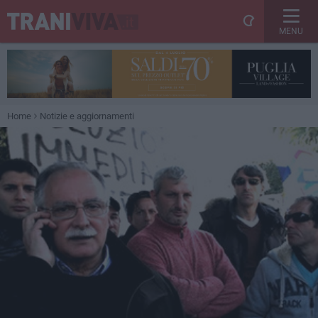
MENU
Home
Notizie e aggiornamenti