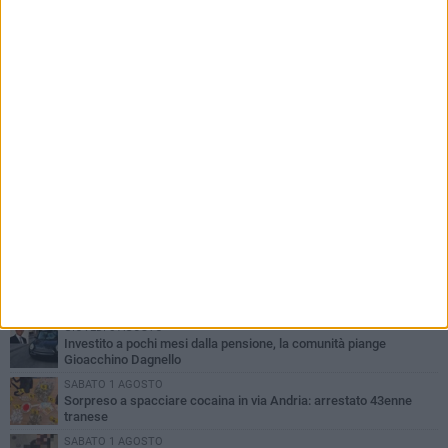
PIÙ LETTI QUESTA SETTIMANA
MERCOLEDÌ 5 AGOSTO
Trani piange G.D., il 64enne investito all'alba in via delle Tufare
non ce l'ha fatta
MERCOLEDÌ 5 AGOSTO
Lite sulla barca nel Porto di Trani, moglie sorprende marito e
scoppia il caos
MERCOLEDÌ 5 AGOSTO
Trani | Dramma all'alba in via delle Tufare: pedone travolto, ora in
codice rosso
GIOVEDÌ 6 AGOSTO
Investito a pochi mesi dalla pensione, la comunità piange
Gioacchino Dagnello
SABATO 1 AGOSTO
Sorpreso a spacciare cocaina in via Andria: arrestato 43enne
tranese
SABATO 1 AGOSTO