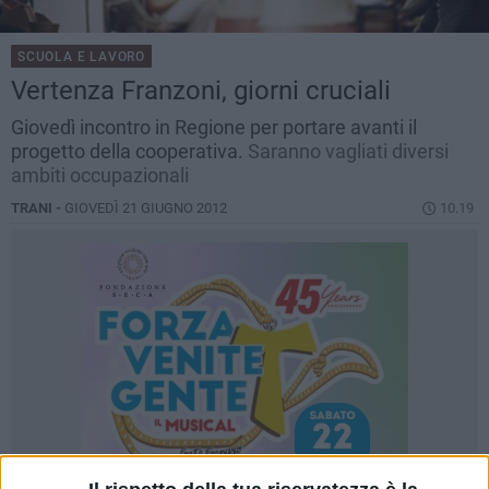
SCUOLA E LAVORO
Vertenza Franzoni, giorni cruciali
Giovedì incontro in Regione per portare avanti il
progetto della cooperativa.
Saranno vagliati diversi
ambiti occupazionali
TRANI -
GIOVEDÌ 21 GIUGNO 2012
10.19