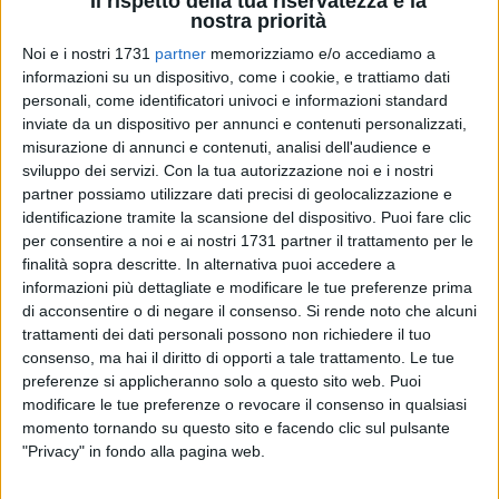
Il rispetto della tua riservatezza è la
nostra priorità
Noi e i nostri 1731
partner
memorizziamo e/o accediamo a
informazioni su un dispositivo, come i cookie, e trattiamo dati
personali, come identificatori univoci e informazioni standard
inviate da un dispositivo per annunci e contenuti personalizzati,
misurazione di annunci e contenuti, analisi dell'audience e
Importante incontro giovedì in Regione per la vertenza
sviluppo dei servizi.
Con la tua autorizzazione noi e i nostri
Franzoni di Trani. Si tratta di un ulteriore passo avanti verso
partner possiamo utilizzare dati precisi di geolocalizzazione e
la nascita della cooperativa attraverso cui approfondire il
identificazione tramite la scansione del dispositivo. Puoi fare clic
percorso di sostegno istituzionale e le possibilità operative
per consentire a noi e ai nostri 1731 partner il trattamento per le
finalità sopra descritte. In alternativa puoi accedere a
nel settore del lavoro privato e della raccolta differenziata.
informazioni più dettagliate e modificare le tue preferenze prima
di acconsentire o di negare il consenso.
Si rende noto che alcuni
A tal proposito la Uilta Uil ricorda l'uso gratuito di un
trattamenti dei dati personali possono non richiedere il tuo
capannone e delle potenzialità di somministrazione di lavoro
consenso, ma hai il diritto di opporti a tale trattamento. Le tue
della nascente cooperativa verso aziende private offerte
preferenze si applicheranno solo a questo sito web. Puoi
come impegno da un importante studio di consulenza
modificare le tue preferenze o revocare il consenso in qualsiasi
aziendale di Corato. Si farà il punto sulle altre due ipotesi di
momento tornando su questo sito e facendo clic sul pulsante
"Privacy" in fondo alla pagina web.
sviluppo pervenute: il recupero di una cava prospiciente la
costa e divisa dai territori di Trani e Bisceglie e