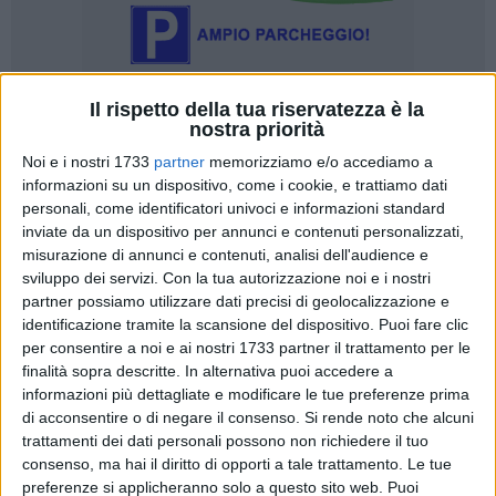
Il rispetto della tua riservatezza è la
nostra priorità
Noi e i nostri 1733
partner
memorizziamo e/o accediamo a
informazioni su un dispositivo, come i cookie, e trattiamo dati
personali, come identificatori univoci e informazioni standard
«Pur condividendo la soddisfazione di Luigi Mesaroli,
inviate da un dispositivo per annunci e contenuti personalizzati,
responsabile provinciale della Uilta Uil, per i 21 lavoratori ex
misurazione di annunci e contenuti, analisi dell'audience e
dipendenti della Franzoni Filati di Trani assunti a tempo
sviluppo dei servizi.
Con la tua autorizzazione noi e i nostri
determinato dalla società Esi Puglia di Corato, ritengo che il
partner possiamo utilizzare dati precisi di geolocalizzazione e
tema in questione vada trattato con maggiore prudenza in
identificazione tramite la scansione del dispositivo. Puoi fare clic
per consentire a noi e ai nostri 1733 partner il trattamento per le
quanto il percorso occupazionale prefigurato è ancora irto di
finalità sopra descritte. In alternativa puoi accedere a
ostacoli, sia per il programma di costituzione della
informazioni più dettagliate e modificare le tue preferenze prima
cooperativa sociale per il deassemblaggio di
di acconsentire o di negare il consenso.
Si rende noto che alcuni
elettrodomestici usati che tarda a decollare, sia per la
trattamenti dei dati personali possono non richiedere il tuo
necessità di intercettare comunque altre opportunità
consenso, ma hai il diritto di opporti a tale trattamento. Le tue
lavorative legate al varo di progetti di valorizzazione del
preferenze si applicheranno solo a questo sito web. Puoi