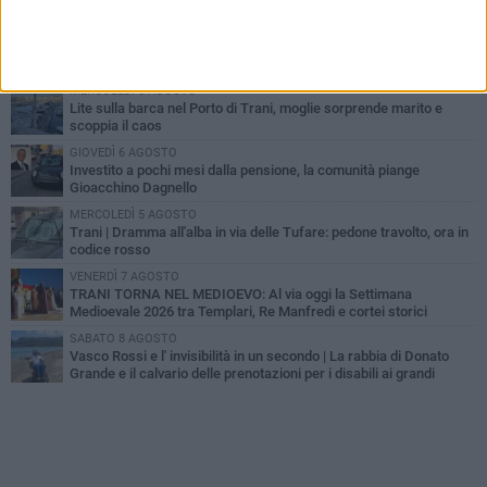
MERCOLEDÌ 5 AGOSTO
Trani piange G.D., il 64enne investito all'alba in via delle Tufare
non ce l'ha fatta
MERCOLEDÌ 5 AGOSTO
Lite sulla barca nel Porto di Trani, moglie sorprende marito e
scoppia il caos
GIOVEDÌ 6 AGOSTO
Investito a pochi mesi dalla pensione, la comunità piange
Gioacchino Dagnello
MERCOLEDÌ 5 AGOSTO
Trani | Dramma all'alba in via delle Tufare: pedone travolto, ora in
codice rosso
VENERDÌ 7 AGOSTO
TRANI TORNA NEL MEDIOEVO: Al via oggi la Settimana
Medioevale 2026 tra Templari, Re Manfredi e cortei storici
SABATO 8 AGOSTO
Vasco Rossi e l' invisibilità in un secondo | La rabbia di Donato
Grande e il calvario delle prenotazioni per i disabili ai grandi
concerti