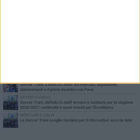
PIÙ LETTI QUESTA SETTIMANA
SABATO 1 AGOSTO
Barletta 4-1 Soccer Trani: ottimi spunti per Moscelli, alla seconda
uscita stagionale
MERCOLEDÌ 5 AGOSTO
Trani | Nando Terrone chiude la carriera da calciatore: «Il campo
lo lascio, il calcio no». Ora è pronto a una nuova sfida
MERCOLEDÌ 5 AGOSTO
Soccer Trani 1-0 Trodica: inizia nel miglior dei modi il ritiro di
Sarnano
GIOVEDÌ 30 LUGLIO
Soccer Trani, a tutto Di Lauro: tra mercato, aspettative,
abbonamenti e il primo incontro con Pace
GIOVEDÌ 16 LUGLIO
Soccer Trani, definito lo staff tecnico e sanitario per la stagione
2026/2027: continuità e nuovi innesti per l'Eccellenza
MERCOLEDÌ 8 LUGLIO
La Soccer Trani sceglie Sarnano per il ritiro estivo: ecco le date