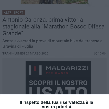
ALTRI SPORT
Antonio Carenza, prima vittoria
stagionale alla "Marathon Bosco Difesa
Grande"
Senza avversari la prova di mountain bike del tranese a
Gravina di Puglia
TRANI -
LUNEDÌ 24 MARZO 2025
10.06
Il rispetto della tua riservatezza è la
nostra priorità