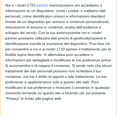
Noi e i nostri 1733
partner
memorizziamo e/o accediamo a
informazioni su un dispositivo, come i cookie, e trattiamo dati
personali, come identificatori univoci e informazioni standard
inviate da un dispositivo per annunci e contenuti personalizzati,
9
misurazione di annunci e contenuti, analisi dell'audience e
sviluppo dei servizi.
Con la tua autorizzazione noi e i nostri
partner possiamo utilizzare dati precisi di geolocalizzazione e
identificazione tramite la scansione del dispositivo. Puoi fare clic
Arriva la prima vittoria stagionale di
Antonio Carenza
nella
per consentire a noi e ai nostri 1733 partner il trattamento per le
impegnativa manifestazione della
Marathon Bosco Difesa
finalità sopra descritte. In alternativa puoi accedere a
Grande,
undicesima edizione della storica competizione di
informazioni più dettagliate e modificare le tue preferenze prima
mountain bike svoltasi a Gravina di Puglia. La cronaca della
di acconsentire o di negare il consenso.
Si rende noto che alcuni
gara descrive la prova del tranese, portacolori T
eam Reborn
,
trattamenti dei dati personali possono non richiedere il tuo
superlativa per come ha impostato la gara gestita con
consenso, ma hai il diritto di opporti a tale trattamento. Le tue
preferenze si applicheranno solo a questo sito web. Puoi
autorevolezza.
modificare le tue preferenze o revocare il consenso in qualsiasi
momento tornando su questo sito e facendo clic sul pulsante
Sono stati duri e suggestivi i 39 i kilometri percorsi nel cuore
"Privacy" in fondo alla pagina web.
del Bosco Difesa Grande, al confine tra Puglia e Basilicata,
ma
Antonio Carenza
si è dimostrato all'altezza della
situazione su un tracciato tecnico e selettivo che ha messo a