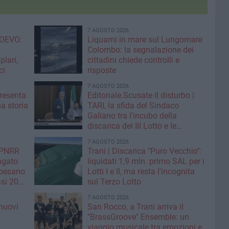
7 AGOSTO 2026
OEVO:
Liquami in mare sul Lungomare
Colombo: la segnalazione dei
lari,
cittadini chiede controlli e
ci
risposte
7 AGOSTO 2026
resenta
Editoriale.Scusate il disturbo |
na storia
TARI, la sfida del Sindaco
Galiano tra l'incubo della
discarica del III Lotto e le
strategie per tagliare la tassa sui
7 AGOSTO 2026
rifiuti
| PNRR
Trani | Discarica "Puro Vecchio":
Pagato
liquidati 1,9 mln. primo SAL per i
 pesano
Lotti I e II, ma resta l'incognita
si 20
sul Terzo Lotto
7 AGOSTO 2026
nuovi
San Rocco, a Trani arriva il
i
"BrassGroove" Ensemble: un
viaggio musicale tra emozioni e