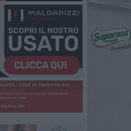
GUARDA I VIDEO SU TRANIVIVA APP
Sull'applicazione una sezione interamente
dedicata ai video
SCARICA APP