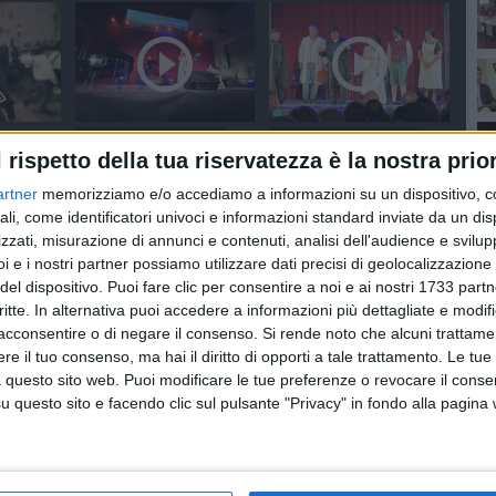
SOCIAL VIDEO
5 MINUTI
SOCIAL VIDEO
7 MINUTI
l rispetto della tua riservatezza è la nostra prior
iano,
Palazzo Beltrani - 'Jazz a
Teatro a Corte | "Gran
Corte' | "InCanto di Donne"
Varietà" Compagnia dei
artner
memorizziamo e/o accediamo a informazioni su un dispositivo, c
inee
un progetto di Domenico
Teatranti
 2026-
Balducci
ali, come identificatori univoci e informazioni standard inviate da un di
zzati, misurazione di annunci e contenuti, analisi dell'audience e svilupp
i e i nostri partner possiamo utilizzare dati precisi di geolocalizzazione 
del dispositivo. Puoi fare clic per consentire a noi e ai nostri 1733 partn
critte. In alternativa puoi accedere a informazioni più dettagliate e modif
acconsentire o di negare il consenso.
Si rende noto che alcuni trattamen
e il tuo consenso, ma hai il diritto di opporti a tale trattamento. Le tue
 questo sito web. Puoi modificare le tue preferenze o revocare il conse
NUTI
SOCIAL VIDEO
3 MINUTI
SOCIAL VIDEO
3 MINUTI
questo sito e facendo clic sul pulsante "Privacy" in fondo alla pagina
Via Papa
Cantiere Ponte Lama -
Festa Patronale S.Nicola -
o due
Live la situazione
La conferenza stampa di
strada. La
|23.07.2026
presentazione