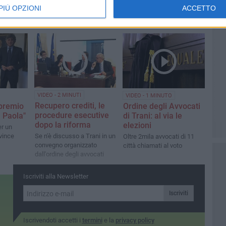
PIÙ OPZIONI
ACCETTO
VIDEO - 2 MINUTI
VIDEO - 1 MINUTO
Recupero crediti, le
 premio
Ordine degli Avvocati
procedure esecutive
i Paola"
di Trani: al via le
dopo la riforma
elezioni
r un
vince
Se n'è discusso a Trani in un
Oltre 2mila avvocati di 11
convegno organizzato
città chiamati al voto
dall'ordine degli avvocati
Iscriviti alla Newsletter
Iscriviti
Iscrivendoti accetti i
termini
e la
privacy policy