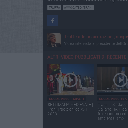
TRUFFA
AVVOCATI DI TRANI
Truffe alle assicurazioni, sospe
Video intervista al presidente dell'O
ALTRI VIDEO PUBBLICATI DI RECENTE
SOCIAL VIDEO
5 MINUTI
SOCIAL VIDEO
10 M
SETTIMANA MEDIEVALE |
Trani - Il Sindac
Trani Tradizioni ed.XXI
Galiano: TARI da 
2026
fra economia ed
ambientalismo