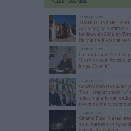
NELLA TUA E-MAIL
7 AGOSTO 2026
TRANI TORNA NEL MEDI
Al via oggi la Settimana
Medioevale 2026 tra Temp
Re Manfredi e cortei stori
7 AGOSTO 2026
La Fondazione S.E.C.A. p
“La mia vita in Polizia: u
lunga 38 anni”
7 AGOSTO 2026
Osservatorio De Feudis 
Trani, il report shock : «
solo un quarto dei fondi,
revoche e rinunce per qua
milioni»
7 AGOSTO 2026
Cinema Fuori Museo, tre 
appuntamenti tra i grand
classici del cinema