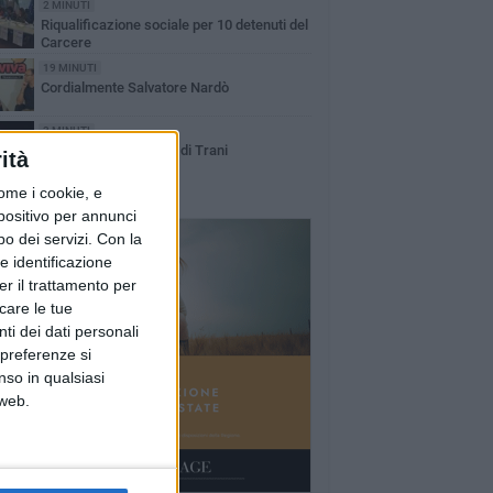
2 MINUTI
Riqualificazione sociale per 10 detenuti del
Carcere
19 MINUTI
Cordialmente Salvatore Nardò
3 MINUTI
L'incendio del Castello di Trani
ità
ome i cookie, e
spositivo per annunci
o dei servizi.
Con la
e identificazione
er il trattamento per
icare le tue
ti dei dati personali
 preferenze si
nso in qualsiasi
 web.