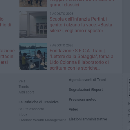
grandi classici
7 AGOSTO 2026
io
Scuola dell'Infanzia Pertini, i
hio di
genitori alzano la voce: «Basta
silenzi, vogliamo risposte»
7 AGOSTO 2026
stazione:
Fondazione S.E.C.A. Trani |
ittadini
"Lettere dalla Spiaggia", torna al
ersi
Lido Colonna il laboratorio di
scrittura con le storiche
macchine Olivetti
Agenda eventi di Trani
Vela
Tennis
Segnalazioni iReport
Altri sport
Previsioni meteo
Le Rubriche di TraniViva
I
Salute d’asporto
Video
R
Inbox
T
Elezioni amministrative
Il Mondo Wealth Management
t