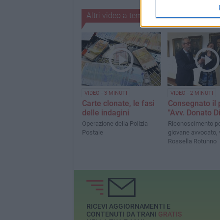
Altri video a tema
VIDEO - 3 MINUTI
VIDEO - 2 MINUTI
Carte clonate, le fasi
Consegnato il
delle indagini
"Avv. Donato D
Operazione della Polizia
Riconoscimento pe
Postale
giovane avvocato, 
Rossella Rotunno
RICEVI AGGIORNAMENTI E
CONTENUTI DA TRANI
GRATIS