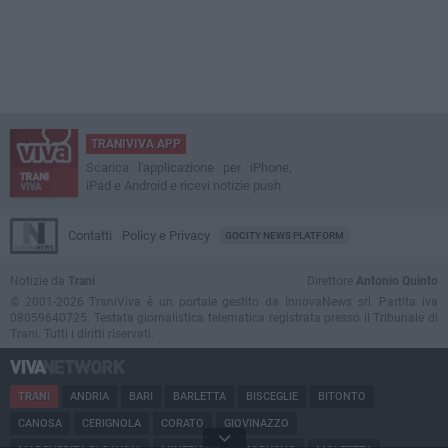
TRANIVIVA APP
Scarica l'applicazione per iPhone,
iPad e Android e ricevi notizie push
Contatti
Policy e Privacy
GOCITY NEWS PLATFORM
Notizie da
Trani
Direttore
Antonio Quinto
© 2001-2026 TraniViva è un portale gestito da InnovaNews srl. Partita iva
08059640725. Testata giornalistica telematica registrata presso il Tribunale di
Trani. Tutti i diritti riservati.
TRANI
ANDRIA
BARI
BARLETTA
BISCEGLIE
BITONTO
CANOSA
CERIGNOLA
CORATO
GIOVINAZZO