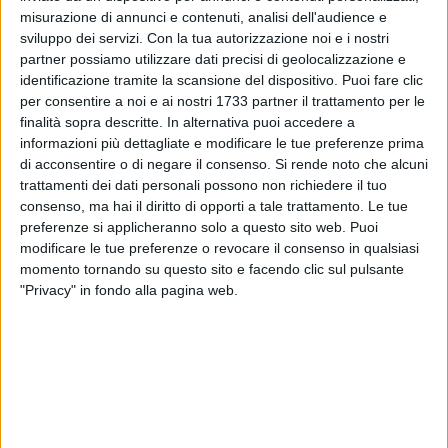
Santuario della Madonna di Fatima. Alle ore 11:30, si terrà la
misurazione di annunci e contenuti, analisi dell'audience e
sviluppo dei servizi.
Con la tua autorizzazione noi e i nostri
celebrazione della Santa Messa, in suffragio di tutti i Genieri
partner possiamo utilizzare dati precisi di geolocalizzazione e
Trasmettitori caduti in tutte le guerre e nelle missioni di Pace,
identificazione tramite la scansione del dispositivo. Puoi fare clic
officiata da Padre Carlo Diaferia.
per consentire a noi e ai nostri 1733 partner il trattamento per le
finalità sopra descritte. In alternativa puoi accedere a
informazioni più dettagliate e modificare le tue preferenze prima
di acconsentire o di negare il consenso.
Si rende noto che alcuni
trattamenti dei dati personali possono non richiedere il tuo
consenso, ma hai il diritto di opporti a tale trattamento. Le tue
preferenze si applicheranno solo a questo sito web. Puoi
modificare le tue preferenze o revocare il consenso in qualsiasi
momento tornando su questo sito e facendo clic sul pulsante
"Privacy" in fondo alla pagina web.