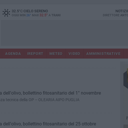
32.5
°C
CIELO SERENO
NOTIZI
32.5°
OGGI MIN
26°
MAX
A
TRANI
DIRETTORE
ANTO
AGENDA
IREPORT
METEO
VIDEO
AMMINISTRATIVE
dell'olivo, bollettino fitosanitario del 1° novembre
tenza tecnica della OP – OLEARIA AIPO PUGLIA
ell'olivo, bollettino fitosanitario del 25 ottobre