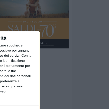
ità
ome i cookie, e
spositivo per annunci
o dei servizi.
Con la
e identificazione
er il trattamento per
icare le tue
ti dei dati personali
 preferenze si
nso in qualsiasi
 web.