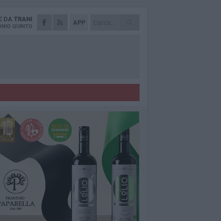
E DA
TRANI
APP
NIO QUINTO