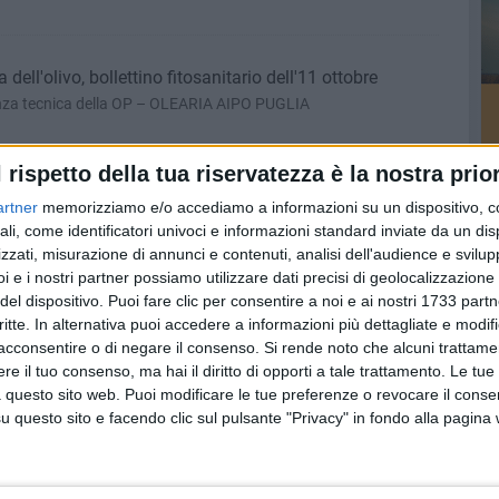
ell'olivo, bollettino fitosanitario dell'11 ottobre
tenza tecnica della OP – OLEARIA AIPO PUGLIA
l rispetto della tua riservatezza è la nostra prior
e “Occasioni d’autunno”
artner
memorizziamo e/o accediamo a informazioni su un dispositivo, c
ottobre la Land of Fashion di Molfetta propone sconti del 30
ali, come identificatori univoci e informazioni standard inviate da un di
zzati, misurazione di annunci e contenuti, analisi dell'audience e svilupp
i e i nostri partner possiamo utilizzare dati precisi di geolocalizzazione 
del dispositivo. Puoi fare clic per consentire a noi e ai nostri 1733 partn
’arte della cucina di mare in tutta la sua freschezza
critte. In alternativa puoi accedere a informazioni più dettagliate e modif
lidale, ce la racconta Nicola Nenna
acconsentire o di negare il consenso.
Si rende noto che alcuni trattamen
e il tuo consenso, ma hai il diritto di opporti a tale trattamento. Le tue
 questo sito web. Puoi modificare le tue preferenze o revocare il conse
questo sito e facendo clic sul pulsante "Privacy" in fondo alla pagina
ell'olivo, bollettino fitosanitario del 4 ottobre
tenza tecnica della OP – OLEARIA AIPO PUGLIA