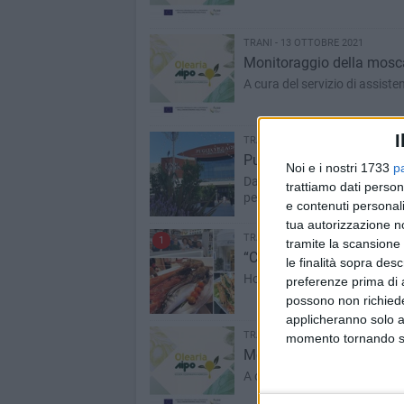
TRANI - 13 OTTOBRE 2021
Monitoraggio della mosca d
A cura del servizio di assis
I
TRANI - 13 OTTOBRE 2021
Puglia Village presenta l
Noi e i nostri 1733
p
Da venerdì 15 a domenica 24 
trattiamo dati person
per cento sui prezzi outlet
e contenuti personali
tua autorizzazione no
TRANI - 6 OTTOBRE 2021
1
tramite la scansione 
“Cottura media”, a Trani l
le finalità sopra des
Hostaria di mare dal cuore so
preferenze prima di 
possono non richieder
applicheranno solo a
TRANI - 5 OTTOBRE 2021
momento tornando su 
Monitoraggio della mosca d
A cura del servizio di assis