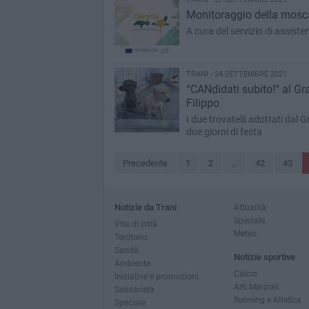
Monitoraggio della mosca d
A cura del servizio di assis
TRANI - 24 SETTEMBRE 2021
“CANdidati subito!” al G
Filippo
I due trovatelli adottati dal
due giorni di festa
Precedente
1
2
...
42
43
Notizie da Trani
Attualità
Speciale
Vita di città
Meteo
Territorio
Sanità
Notizie sportive
Ambiente
Calcio
Iniziative e promozioni
Arti Marziali
Solidarietà
Running e Atletica
Speciale