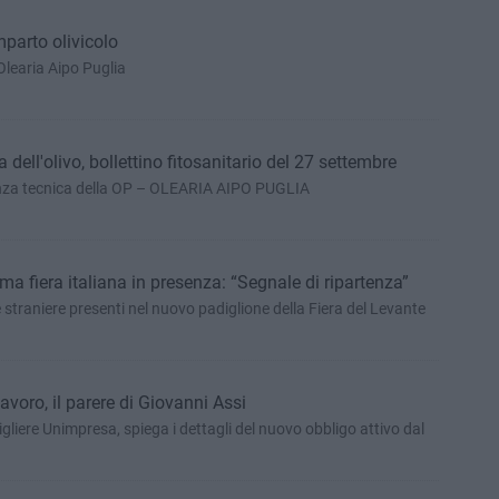
mparto olivicolo
learia Aipo Puglia
ell'olivo, bollettino fitosanitario del 27 settembre
tenza tecnica della OP – OLEARIA AIPO PUGLIA
ima fiera italiana in presenza: “Segnale di ripartenza”
e straniere presenti nel nuovo padiglione della Fiera del Levante
avoro, il parere di Giovanni Assi
igliere Unimpresa, spiega i dettagli del nuovo obbligo attivo dal