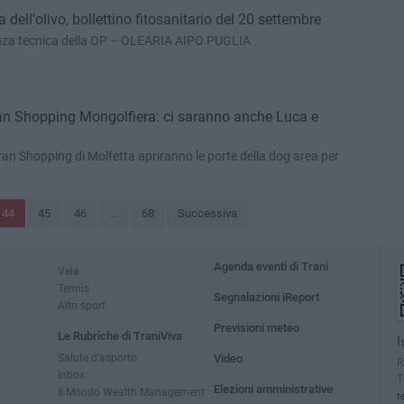
ell'olivo, bollettino fitosanitario del 20 settembre
tenza tecnica della OP – OLEARIA AIPO PUGLIA
ran Shopping Mongolfiera: ci saranno anche Luca e
 Gran Shopping di Molfetta apriranno le porte della dog area per
44
45
46
...
68
Successiva
Agenda eventi di Trani
Vela
Tennis
Segnalazioni iReport
Altri sport
Previsioni meteo
Le Rubriche di TraniViva
I
Salute d’asporto
Video
R
Inbox
T
Elezioni amministrative
Il Mondo Wealth Management
t