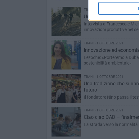
TRANI - 1 OTTOBRE 2021
Un mestiere antico che si
Intervista a Francesco e Miche
innovazioni produttive nel se
TRANI - 1 OTTOBRE 2021
Innovazione ed economia 
Lezoche: «Porteremo a Dubai u
sostenibilità ambientale»
TRANI - 1 OTTOBRE 2021
Una tradizione che si rinn
futuro
Il fondatore Nino passa il tes
TRANI - 1 OTTOBRE 2021
Ciao ciao DAD – finalment
La strada verso la normalità è