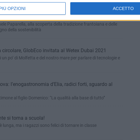
PIÙ OPZIONI
ACCETTO
 rinnova, i 130 anni di Frantoio Paparella
le Paparella, alla scoperta della tradizione frantoiana e delle
gno della sostenibilità
circolare, GlobEco invitata al Wetex Dubai 2021
n po’ di Molfetta e del nostro mare per parlare di tecnologie e
ova: l’enogastronomia d’Elia, radici forti, sguardo al
timone al figlio Domenico: “La qualità alla base di tutto”
e si torna a scuola!
 lunga, ma i ragazzi sono felici di tornare in classe