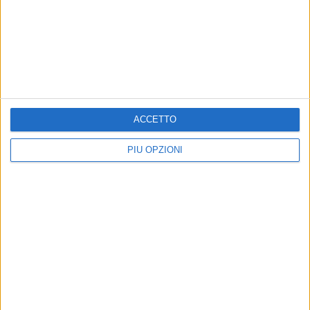
TRANI - 12 NOVEMBRE 2011
«La società telefonica sponsor del campo per
San Giuseppe»
Precedente
1
2
...
1955
1956
1957
1958
1959
...
Successiva
ACCETTO
PIÙ OPZIONI