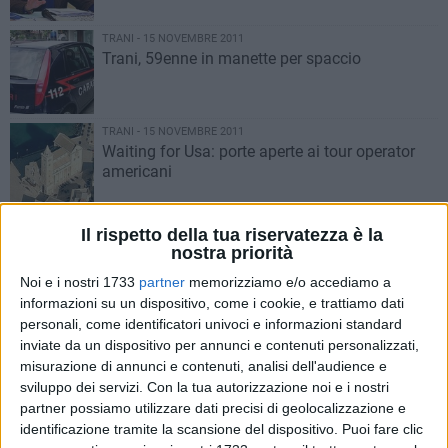
TRANI - 15 NOVEMBRE 2011
Trani, 59enne in manette per spaccio
TRANI - 15 NOVEMBRE 2011
Waiting for Usa: porte aperte ai tour operator
americani
TRANI - 15 NOVEMBRE 2011
Il rispetto della tua riservatezza è la
Stabilizzazione dei dirigenti, la giunta si
nostra priorità
spacca
Noi e i nostri 1733
partner
memorizziamo e/o accediamo a
informazioni su un dispositivo, come i cookie, e trattiamo dati
TRANI - 15 NOVEMBRE 2011
personali, come identificatori univoci e informazioni standard
Ekobat, Forza Trani motiva il no in Provincia
inviate da un dispositivo per annunci e contenuti personalizzati,
misurazione di annunci e contenuti, analisi dell'audience e
sviluppo dei servizi.
Con la tua autorizzazione noi e i nostri
partner possiamo utilizzare dati precisi di geolocalizzazione e
TRANI - 15 NOVEMBRE 2011
identificazione tramite la scansione del dispositivo. Puoi fare clic
«Sovranità al popolo, non alle banche»