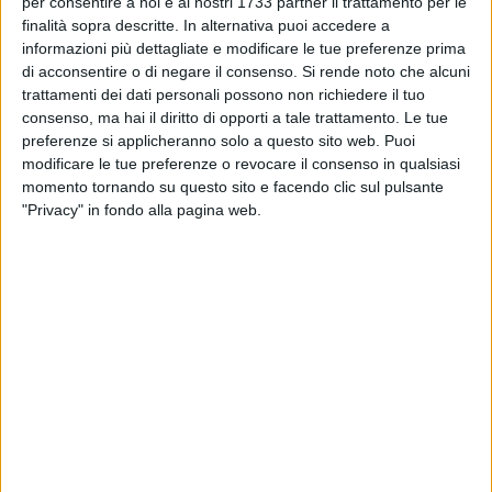
per consentire a noi e ai nostri 1733 partner il trattamento per le
finalità sopra descritte. In alternativa puoi accedere a
informazioni più dettagliate e modificare le tue preferenze prima
TRANI - 14 NOVEMBRE 2011
di acconsentire o di negare il consenso.
Si rende noto che alcuni
Giunta, non c’è convergenza sulle
trattamenti dei dati personali possono non richiedere il tuo
stabilizzazioni
consenso, ma hai il diritto di opporti a tale trattamento. Le tue
preferenze si applicheranno solo a questo sito web. Puoi
modificare le tue preferenze o revocare il consenso in qualsiasi
TRANI - 14 NOVEMBRE 2011
Trani 2012, Ugo Operamolla si presenta
momento tornando su questo sito e facendo clic sul pulsante
"Privacy" in fondo alla pagina web.
TRANI - 14 NOVEMBRE 2011
«Abbiamo detto si alla competenza di
Operamolla»
BAT - 14 NOVEMBRE 2011
Nuovo ospedale nella Bat, la protesta di Trani è
servita
TRANI - 14 NOVEMBRE 2011
Stabilizzazioni, i Verdi intimano l'alt alla giunta