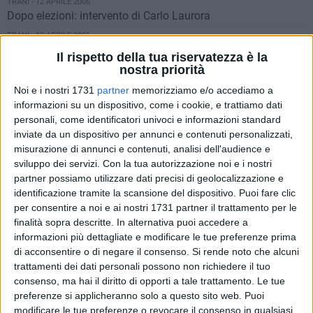
TRANI - 12 APRILE 2006
Dopo elezioni: intervento di Carlo Laurora
TRANI - 12 APRILE 2006
Dopo elezioni: il commendo dei DS
Il rispetto della tua riservatezza è la
nostra priorità
TRANI - 12 APRILE 2006
Dopo elezioni: Il commento dell'On. Carlucci
Noi e i nostri 1731
partner
memorizziamo e/o accediamo a
TRANI - 11 APRILE 2006
informazioni su un dispositivo, come i cookie, e trattiamo dati
Risultati liste a Trani per la Camera dei Deputati
personali, come identificatori univoci e informazioni standard
inviate da un dispositivo per annunci e contenuti personalizzati,
TRANI - 11 APRILE 2006
misurazione di annunci e contenuti, analisi dell'audience e
Risultati liste a Trani per il Senato
sviluppo dei servizi.
Con la tua autorizzazione noi e i nostri
TRANI - 10 APRILE 2006
partner possiamo utilizzare dati precisi di geolocalizzazione e
Verde pubblico: dal 9 marzo la manutenzione è di Amiu
identificazione tramite la scansione del dispositivo. Puoi fare clic
TRANI - 10 APRILE 2006
per consentire a noi e ai nostri 1731 partner il trattamento per le
Battaglia di Visibelli per il porto di Trani
finalità sopra descritte. In alternativa puoi accedere a
informazioni più dettagliate e modificare le tue preferenze prima
TRANI - 10 APRILE 2006
Comunità ebraica: Trani promossa a sezione della comunità
di acconsentire o di negare il consenso.
Si rende noto che alcuni
di Napoli
trattamenti dei dati personali possono non richiedere il tuo
consenso, ma hai il diritto di opporti a tale trattamento. Le tue
TRANI - 10 APRILE 2006
preferenze si applicheranno solo a questo sito web. Puoi
Affluenza alle urne ore 15.00 del 10 aprile
modificare le tue preferenze o revocare il consenso in qualsiasi