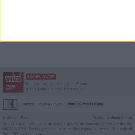
TRANIVIVA APP
Scarica l'applicazione per iPhone,
iPad e Android e ricevi notizie push
Contatti
Policy e Privacy
GOCITY NEWS PLATFORM
Notizie da
Trani
Direttore
Antonio Quinto
© 2001-2026 TraniViva è un portale gestito da InnovaNews srl. Partita iva
08059640725. Testata giornalistica telematica registrata presso il Tribunale di
Trani. Tutti i diritti riservati.