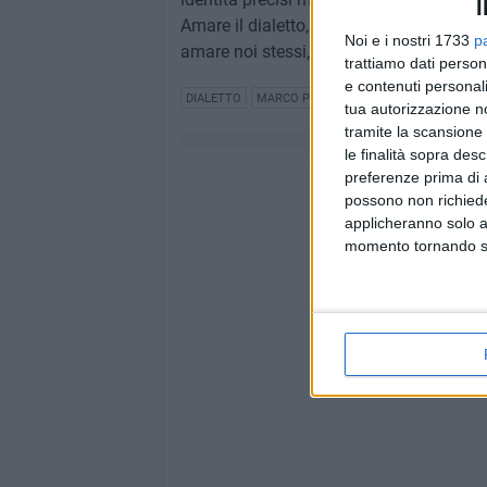
I
Amare il dialetto, tramandarlo, usarlo nel
Noi e i nostri 1733
p
amare noi stessi, significa essere possess
trattiamo dati person
e contenuti personali
DIALETTO
MARCO PILONE
TEATRO MIMESIS
tua autorizzazione no
tramite la scansione 
le finalità sopra des
preferenze prima di 
possono non richieder
applicheranno solo a
momento tornando su 