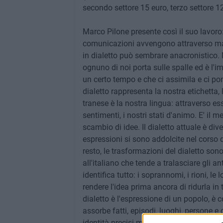
secondo settore 15 euro, terzo settore 1
Marco Pilone presente così il suo lavoro:
comunicazioni avvengono attraverso mai
in dialetto può sembrare anacronistico. N
ognuno di noi porta sulle spalle ed è l'im
un certo tempo e che ci assimila e ci pon
dialetto rappresenta la nostra etichetta, le
tranese è la nostra lingua: attraverso ess
sentimenti, i nostri stati d'animo. E' il 
scambio di idee. Il dialetto attuale è div
espressioni si sono addolcite nel corso d
resto, le trasformazioni del dialetto sono
all'italiano che tende a tralasciare gli a
identifica tutto: i soprannomi, i rioni, le 
rendere l'idea prima ancora di ridurla in 
dialetto è l'espressione di un popolo, 
assorbe fatti, episodi, luoghi, persone e c
identità precisi ma soprattutto con un'a