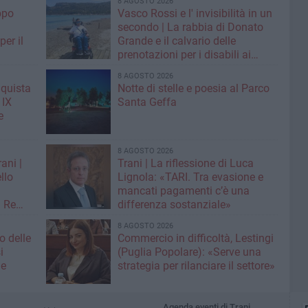
8 AGOSTO 2026
ppo
Vasco Rossi e l' invisibilità in un
secondo | La rabbia di Donato
er il
Grande e il calvario delle
prenotazioni per i disabili ai
grandi concerti
8 AGOSTO 2026
nquista
Notte di stelle e poesia al Parco
 IX
Santa Geffa
e
8 AGOSTO 2026
ani |
Trani | La riflessione di Luca
llo
Lignola: «TARI. Tra evasione e
mancati pagamenti c’è una
n Re
differenza sostanziale»
8 AGOSTO 2026
o delle
Commercio in difficoltà, Lestingi
i
(Puglia Popolare): «Serve una
ne
strategia per rilanciare il settore»
Agenda eventi di Trani