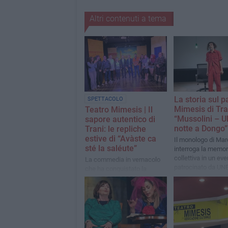
Altri contenuti a tema
La storia sul p
SPETTACOLO
Mimesis di Tra
Teatro Mimesis | Il
“Mussolini – U
sapore autentico di
notte a Dongo”
Trani: le repliche
estive di “Avàste ca
Il monologo di Mar
sté la saléute”
interroga la memor
collettiva in un eve
La commedia in vernacolo
patrocinato da UN
che ha conquistato la
Società Dante Aligh
stagione invernale torna per
tre imperdibili appuntamenti
a luglio.