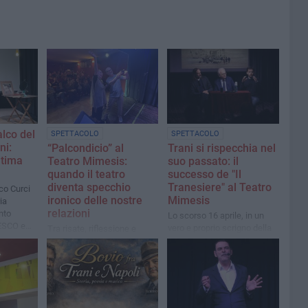
alco del
SPETTACOLO
SPETTACOLO
ni:
“Palcondicio” al
Trani si rispecchia nel
ltima
Teatro Mimesis:
suo passato: il
quando il teatro
successo de "Il
diventa specchio
Tranesiere" al Teatro
co Curci
ironico delle nostre
Mimesis
ia
relazioni
nto
Lo scorso 16 aprile, in un
ESCO e
vero e proprio scrigno della
Tra risate, riflessione e
ieri.
memoria collettiva, una
complicità scenica, Vitone e
serata densa di emozioni e
Lilia Pierno conquistano il
partecipazione
pubblico con un atto unico
intelligente e
profondamente umano