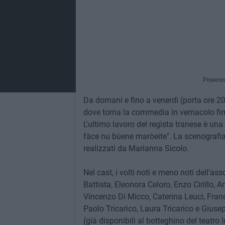
Powere
Da domani e fino a venerdì (porta ore 20.3
dove torna la commedia in vernacolo fi
L'ultimo lavoro del regista tranese è un
fàce nu bùene maròeite". La scenografia 
realizzati da Marianna Sicolo.
Nel cast, i volti noti e meno noti dell'a
Battista, Eleonora Celoro, Enzo Cirillo, A
Vincenzo Di Micco, Caterina Leuci, Fra
Paolo Tricarico, Laura Tricarico e Giusep
(già disponibili al botteghino del teatro 