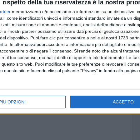
l rispetto della tua riservatezza è la nostra prior
 nostro quotidiano, insegnarlo ai nostri figli, significa
artner
memorizziamo e/o accediamo a informazioni su un dispositivo, c
ori di una grande eredità: l'eredità della nostra storia».
ali, come identificatori univoci e informazioni standard inviate da un di
zzati, misurazione di annunci e contenuti, analisi dell'audience e svilupp
i e i nostri partner possiamo utilizzare dati precisi di geolocalizzazione 
del dispositivo. Puoi fare clic per consentire a noi e ai nostri 1733 partn
critte. In alternativa puoi accedere a informazioni più dettagliate e modif
acconsentire o di negare il consenso.
Si rende noto che alcuni trattamen
e il tuo consenso, ma hai il diritto di opporti a tale trattamento. Le tue
 questo sito web. Puoi modificare le tue preferenze o revocare il conse
questo sito e facendo clic sul pulsante "Privacy" in fondo alla pagina
PIÙ OPZIONI
ACCETTO