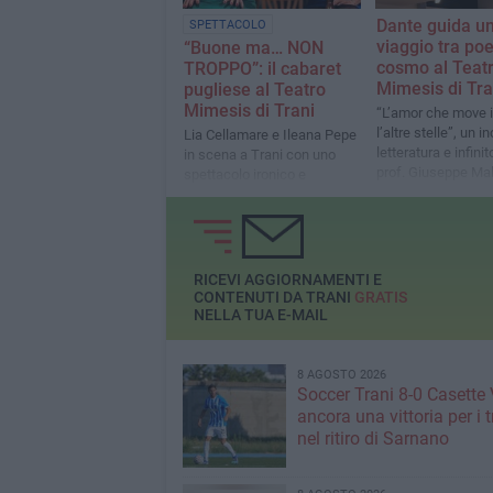
Dante guida u
SPETTACOLO
viaggio tra poe
“Buone ma… NON
cosmo al Teat
TROPPO”: il cabaret
Mimesis di Tra
pugliese al Teatro
Mimesis di Trani
“L’amor che move i
l’altre stelle”, un i
Lia Cellamare e Ileana Pepe
letteratura e infinit
in scena a Trani con uno
prof. Giuseppe Ma
spettacolo ironico e
irriverente tutto al femminile
RICEVI AGGIORNAMENTI E
CONTENUTI DA TRANI
GRATIS
NELLA TUA E-MAIL
8 AGOSTO 2026
Soccer Trani 8-0 Casette 
ancora una vittoria per i 
nel ritiro di Sarnano