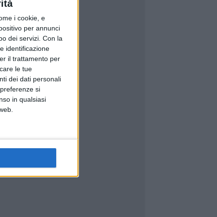
ità
ome i cookie, e
spositivo per annunci
o dei servizi.
Con la
e identificazione
er il trattamento per
icare le tue
ti dei dati personali
 preferenze si
nso in qualsiasi
 web.