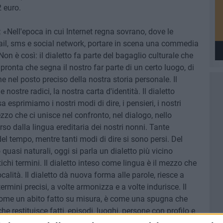
2 euro.
 «Nell'epoca in cui Internet regna sovrano, dove le
l, sms e social network, portare in scena una commedia
on è così: il dialetto fa parte del bagaglio culturale che
pronta che segna il nostro far parte di un certo luogo, di
e nel posto preciso della nostra storia personale. Il
 nostre radici, la nostra carta d'identità. Il dialetto
a esprimiamo i nostri modi di dire, i pensieri, i nostri
mezzo che ci unisce nel confronto, nel dialogo, nello
erso dalla lingua ereditaria dei nostri nonni. Tante
el tempo, mentre tanti modi di dire si sono persi. Del
 quasi naturali, oggi si parla un dialetto più vicino
ntichi termini. Il dialetto inteso come lingua è il mezzo che
località. Il dialetto dà nuova forma alle parole, riesce a
termini precisi, a volte armonizza e a volte indurisce. Il
è come un abito fatto su misura, è come una spugna che
he restituisce fatti, episodi, luoghi, persone con profilo e
nima e, nel nostro caso, con la nostra anima tranese.