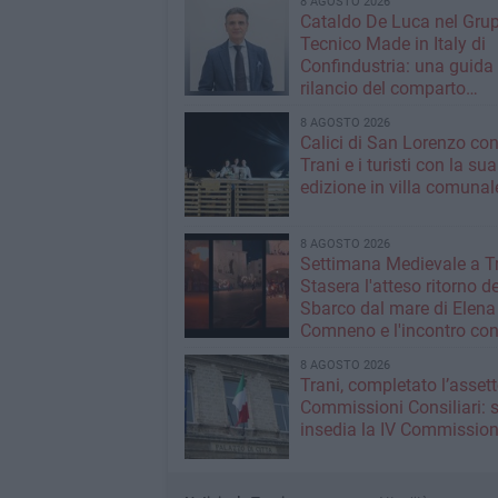
8 AGOSTO 2026
Cataldo De Luca nel Gru
Tecnico Made in Italy di
Confindustria: una guida p
rilancio del comparto
calzaturiero e della moda
8 AGOSTO 2026
Calici di San Lorenzo co
Trani e i turisti con la sua
edizione in villa comunal
8 AGOSTO 2026
Settimana Medievale a Tr
Stasera l'atteso ritorno de
Sbarco dal mare di Elena
Comneno e l'incontro co
Manfredi
8 AGOSTO 2026
Trani, completato l’assett
Commissioni Consiliari: s
insedia la IV Commissio