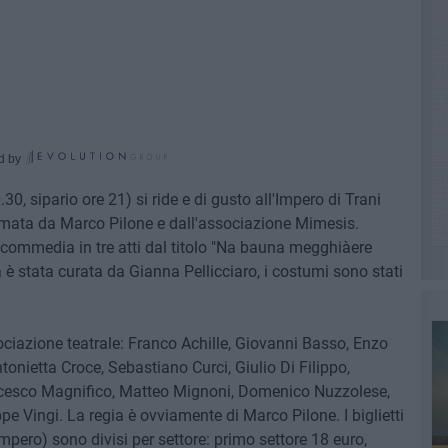
d by
0, sipario ore 21) si ride e di gusto all'Impero di Trani
rmata da Marco Pilone e dall'associazione Mimesis.
a commedia in tre atti dal titolo "Na bauna megghiàere
è stata curata da Gianna Pellicciaro, i costumi sono stati
ssociazione teatrale: Franco Achille, Giovanni Basso, Enzo
ntonietta Croce, Sebastiano Curci, Giulio Di Filippo,
ncesco Magnifico, Matteo Mignoni, Domenico Nuzzolese,
pe Vingi. La regia è ovviamente di Marco Pilone. I biglietti
Impero) sono divisi per settore: primo settore 18 euro,