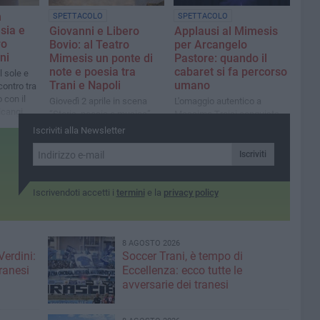
n
SPETTACOLO
SPETTACOLO
sia e
Giovanni e Libero
Applausi al Mimesis
ro
Bovio: al Teatro
per Arcangelo
ni
Mimesis un ponte di
Pastore: quando il
note e poesia tra
cabaret si fa percorso
l sole e
Trani e Napoli
umano
ncontro tra
o con il
Giovedì 2 aprile in scena
L'omaggio autentico a
lcangi
“Storia, poesia e musica”,
Massimo Troisi conquista
un evento dell’Associazione
tutti
Iscriviti alla Newsletter
Arcadia per celebrare il
legame tra due capitali della
Iscriviti
cultura
Iscrivendoti accetti i
termini
e la
privacy policy
8 AGOSTO 2026
Verdini:
Soccer Trani, è tempo di
tranesi
Eccellenza: ecco tutte le
avversarie dei tranesi