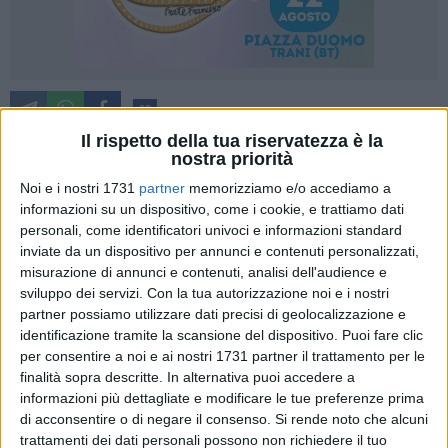
20
Il rispetto della tua riservatezza è la
nostra priorità
Danni per migliaia di euro, con mandorli e fichi presi di mira.
Noi e i nostri 1731
partner
memorizziamo e/o accediamo a
informazioni su un dispositivo, come i cookie, e trattiamo dati
A fare strage dei germogli e dei primi frutti in formazione e
personali, come identificatori univoci e informazioni standard
nella fase più delicata di sviluppo sono i pappagalli. A
inviate da un dispositivo per annunci e contenuti personalizzati,
Bitonto, Molfetta, Ruvo, Terlizzi e Binetto, nell'area
misurazione di annunci e contenuti, analisi dell'audience e
metropolitana di Bari, i volatili – una specie di origine
sviluppo dei servizi.
Con la tua autorizzazione noi e i nostri
sudamericana – stanno prendendo di mira i frutteti,
partner possiamo utilizzare dati precisi di geolocalizzazione e
danneggiando e in alcuni casi compromettendo del tutto i
identificazione tramite la scansione del dispositivo. Puoi fare clic
raccolti previsti nelle prossime settimane. Oltre alle
per consentire a noi e ai nostri 1731 partner il trattamento per le
finalità sopra descritte. In alternativa puoi accedere a
mandorle, sono stati presi di mira anche i fioroni Domenico
informazioni più dettagliate e modificare le tue preferenze prima
Tauro. Il problema, soprattutto nell'area metropolitana di
di acconsentire o di negare il consenso.
Si rende noto che alcuni
Bari, esiste da alcuni anni. I cambiamenti climatici
trattamenti dei dati personali possono non richiedere il tuo