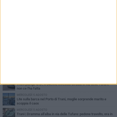
PIÙ LETTI QUESTA SETTIMANA
MERCOLEDÌ 5 AGOSTO
Trani piange G.D., il 64enne investito all'alba in via delle Tufare
non ce l'ha fatta
MERCOLEDÌ 5 AGOSTO
Lite sulla barca nel Porto di Trani, moglie sorprende marito e
scoppia il caos
MERCOLEDÌ 5 AGOSTO
Trani | Dramma all'alba in via delle Tufare: pedone travolto, ora in