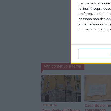
tramite la scansione 
le finalità sopra des
preferenze prima di 
possono non richieder
applicheranno solo a
momento tornando su 
Altri contenuti a tema
Casa Bovio, m
ATTUALITÀ
sopralluogo
Casa Bovio da Museo