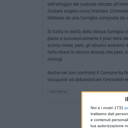
dell'alloggio del custode ubicato all'int
Giuliani angolo corso Imbriani. L'immobi
febbraio da una famiglia composta da du
Si tratta in realtà della stessa famiglia
piano e successivamente il pian terra de
scorso mese, però, gli abusivi avevano de
fatto libera la storica dimora che però, 
coniugi.
Anche nei loro confronti il Comune ha f
occupanti ad abbandonare l'immobile en
CASA BOVIO
I
Noi e i nostri 1731
p
trattiamo dati person
e contenuti personali
tua autorizzazione no