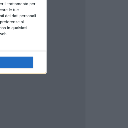
er il trattamento per
icare le tue
ti dei dati personali
 preferenze si
nso in qualsiasi
 web.