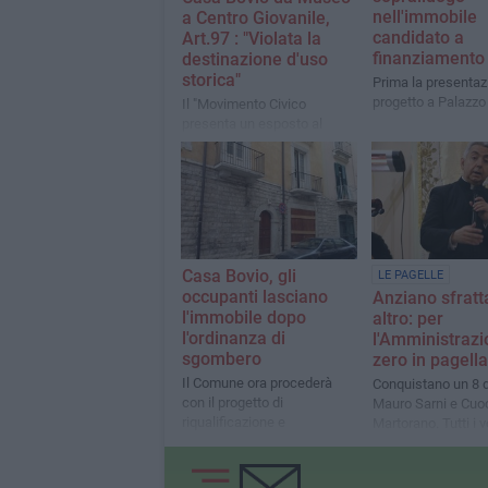
nell'immobile
a Centro Giovanile,
candidato a
Art.97 : "Violata la
finanziamento
destinazione d'uso
storica"
Prima la presentaz
progetto a Palazzo 
Il "Movimento Civico
presenta un esposto al
Prefetto e alla
Soprintendenza, contestata
la modifica del vincolo
d'acquisto e l'uso parziale
dell'immobile finanziato.
Casa Bovio, gli
LE PAGELLE
occupanti lasciano
Anziano sfratt
l'immobile dopo
altro: per
l'ordinanza di
l'Amministrazi
sgombero
zero in pagella
Il Comune ora procederà
Conquistano un 8 
con il progetto di
Mauro Sarni e Cuo
riqualificazione e
Martorano. Tutti i v
restituzione al pubblico
settimana