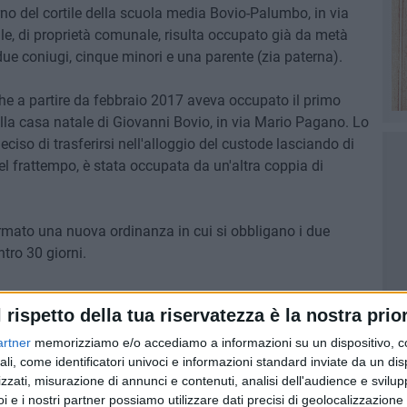
erno del cortile della scuola media Bovio-Palumbo, in via
le, di proprietà comunale, risulta occupato già da metà
e coniugi, cinque minori e una parente (zia paterna).
 che a partire da febbraio 2017 aveva occupato il primo
lla casa natale di Giovanni Bovio, in via Mario Pagano. Lo
ciso di trasferirsi nell'alloggio del custode lasciando di
nel frattempo, è stata occupata da un'altra coppia di
irmato una nuova ordinanza in cui si obbligano i due
tro 30 giorni.
l rispetto della tua riservatezza è la nostra prior
artner
memorizziamo e/o accediamo a informazioni su un dispositivo, c
ali, come identificatori univoci e informazioni standard inviate da un di
zzati, misurazione di annunci e contenuti, analisi dell'audience e svilupp
i e i nostri partner possiamo utilizzare dati precisi di geolocalizzazione 