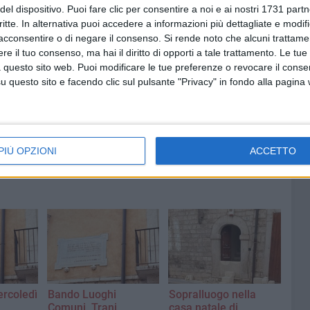
del dispositivo. Puoi fare clic per consentire a noi e ai nostri 1731 partn
critte. In alternativa puoi accedere a informazioni più dettagliate e modif
acconsentire o di negare il consenso.
Si rende noto che alcuni trattamen
e il tuo consenso, ma hai il diritto di opporti a tale trattamento. Le tue
 questo sito web. Puoi modificare le tue preferenze o revocare il conse
questo sito e facendo clic sul pulsante "Privacy" in fondo alla pagina
PIÙ OPZIONI
ACCETTO
ercoledì
Bando Luoghi
Sopralluogo nella
Comuni, Trani
casa natale di