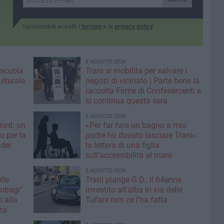
Iscrivendoti accetti i
termini
e la
privacy policy
6 AGOSTO 2026
: scuola
Trani si mobilita per salvare i
ulturale
negozi di vicinato | Parte bene la
raccolta Firme di Confesercenti e
si continua questa sera
6 AGOSTO 2026
Nord: un
«Per far fare un bagno a mio
o per la
padre ho dovuto lasciare Trani»:
 del
la lettera di una figlia
sull'accessibilità al mare
5 AGOSTO 2026
lle
Trani piange G.D., il 64enne
Tobagi"
investito all'alba in via delle
o alla
Tufare non ce l'ha fatta
za