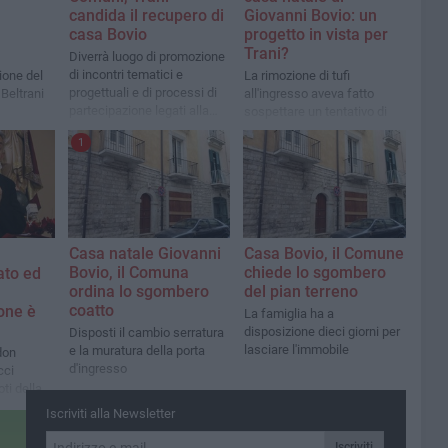
candida il recupero di
Giovanni Bovio: un
casa Bovio
progetto in vista per
Trani?
Diverrà luogo di promozione
di incontri tematici e
ione del
La rimozione di tufi
progettuali e di processi di
Beltrani
all'ingresso aveva fatto
partecipazione legati alla
sospettare un tentativo di
cura del territorio, alla
violazione
1
rigenerazione urbana, alla
sostenibilità ambientale,
alla rigenerazione
infrastrutturale, sociale ed
economica della città
Casa natale Giovanni
Casa Bovio, il Comune
Bovio, il Comuna
chiede lo sgombero
ato ed
ordina lo sgombero
del pian terreno
coatto
one è
La famiglia ha a
disposizione dieci giorni per
Disposti il cambio serratura
lasciare l'immobile
e la muratura della porta
don
d'ingresso
cci
oti della
Iscriviti alla Newsletter
Iscriviti