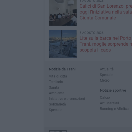
5 AGOSTO 2026
Calici di San Lorenzo: pr
oggi l'iniziativa nella sala
Giunta Comunale
5 AGOSTO 2026
Lite sulla barca nel Porto
Trani, moglie sorprende m
scoppia il caos
Notizie da Trani
Attualità
Speciale
Vita di città
Meteo
Territorio
Sanità
Notizie sportive
Ambiente
Calcio
Iniziative e promozioni
Arti Marziali
Solidarietà
Running e Atletica
Speciale