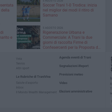
5 AGOSTO 2026
esentata
Soccer Trani 1-0 Trodica: inizia
 della
nel miglior dei modi il ritiro di
Sarnano
5 AGOSTO 2026
 di
Rigenerazione Urbana e
arito e
Commerciale: A Trani la due
giorni di raccolta Firme di
Confesercenti per la Proposta di
Legge Nazionale
Agenda eventi di Trani
Vela
Tennis
Segnalazioni iReport
Altri sport
Previsioni meteo
Le Rubriche di TraniViva
I
Salute d’asporto
Video
R
Inbox
T
Elezioni amministrative
Il Mondo Wealth Management
t