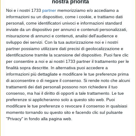
nostra priorità
Noi e i nostri 1733
partner
memorizziamo e/o accediamo a
informazioni su un dispositivo, come i cookie, e trattiamo dati
personali, come identificatori univoci e informazioni standard
9
inviate da un dispositivo per annunci e contenuti personalizzati,
misurazione di annunci e contenuti, analisi dell'audience e
sviluppo dei servizi.
Con la tua autorizzazione noi e i nostri
partner possiamo utilizzare dati precisi di geolocalizzazione e
Il Comune di Trani rientra in possesso dell'immobile
identificazione tramite la scansione del dispositivo. Puoi fare clic
comunale meglio conosciuto come "Casa Bovio" in via Mario
per consentire a noi e ai nostri 1733 partner il trattamento per le
Pagano 78, occupato abusivamente da una famiglia, e per il
finalità sopra descritte. In alternativa puoi accedere a
quale il sindaco della città, Amedeo Bottaro, aveva emesso
informazioni più dettagliate e modificare le tue preferenze prima
di acconsentire o di negare il consenso.
Si rende noto che alcuni
ordinanza di sgombero
.
trattamenti dei dati personali possono non richiedere il tuo
consenso, ma hai il diritto di opporti a tale trattamento. Le tue
Questa mattina, gli occupanti hanno liberato l'immobile.
preferenze si applicheranno solo a questo sito web. Puoi
Contestualmente, su incarico del dirigente dell'Area Lavori
modificare le tue preferenze o revocare il consenso in qualsiasi
Pubblici, responsabili dell'ufficio tecnico comunale
momento tornando su questo sito e facendo clic sul pulsante
unitamente ad agenti di Polizia locale hanno effettuato un
"Privacy" in fondo alla pagina web.
sopralluogo per la verifica dello stato del luogo. L'immobile si
presentava in discreto stato e con mobilio.