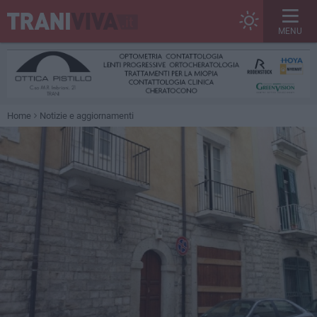
MENU
Home
Notizie e aggiornamenti