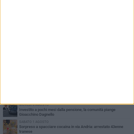
PIÙ LETTI QUESTA SETTIMANA
MERCOLEDÌ 5 AGOSTO
Trani piange G.D., il 64enne investito all'alba in via delle Tufare
non ce l'ha fatta
MERCOLEDÌ 5 AGOSTO
Lite sulla barca nel Porto di Trani, moglie sorprende marito e
scoppia il caos
MERCOLEDÌ 5 AGOSTO
Trani | Dramma all'alba in via delle Tufare: pedone travolto, ora in
codice rosso
GIOVEDÌ 6 AGOSTO
Investito a pochi mesi dalla pensione, la comunità piange
Gioacchino Dagnello
SABATO 1 AGOSTO
Sorpreso a spacciare cocaina in via Andria: arrestato 43enne
tranese