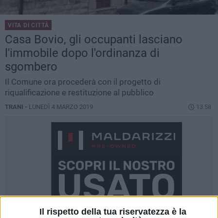
VITA DI CITTÀ
Casa Bovio, gli occupanti lasciano
l'immobile dopo l'ordinanza di
sgombero
Il Comune ora procederà con il progetto di
riqualificazione e restituzione al pubblico
TRANI -
LUNEDÌ 4 MARZO 2019
13.58
Il rispetto della tua riservatezza è la