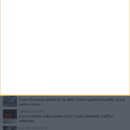
PIÙ LETTI QUESTA SETTIMANA
MERCOLEDÌ 5 AGOSTO
Trani piange G.D., il 64enne investito all'alba in via delle Tufare
non ce l'ha fatta
MERCOLEDÌ 5 AGOSTO
Lite sulla barca nel Porto di Trani, moglie sorprende marito e
scoppia il caos
GIOVEDÌ 6 AGOSTO
Investito a pochi mesi dalla pensione, la comunità piange
Gioacchino Dagnello
MERCOLEDÌ 5 AGOSTO
Trani | Dramma all'alba in via delle Tufare: pedone travolto, ora in
codice rosso
LUNEDÌ 3 AGOSTO
Auto si ribalta sulla statale 16 tra Trani e Barletta: traffico
rallentato
GIOVEDÌ 6 AGOSTO