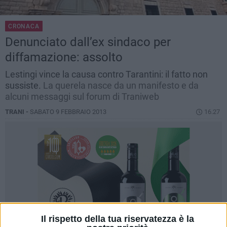
CRONACA
Denunciato dall’ex sindaco per
diffamazione: assolto
Lestingi vince la causa contro Tarantini: il fatto non
sussiste.
La querela nasce da un manifesto e da
alcuni messaggi sul forum di Traniweb
TRANI -
SABATO 9 FEBBRAIO 2013
16.27
Il rispetto della tua riservatezza è la