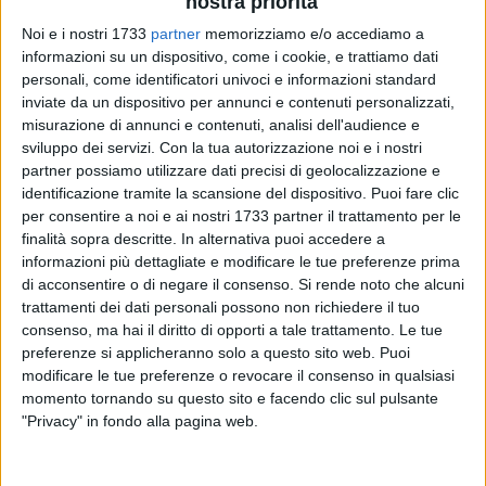
nostra priorità
Noi e i nostri 1733
partner
memorizziamo e/o accediamo a
informazioni su un dispositivo, come i cookie, e trattiamo dati
personali, come identificatori univoci e informazioni standard
inviate da un dispositivo per annunci e contenuti personalizzati,
misurazione di annunci e contenuti, analisi dell'audience e
sviluppo dei servizi.
Con la tua autorizzazione noi e i nostri
partner possiamo utilizzare dati precisi di geolocalizzazione e
«Il fatto non sussiste». Il tribunale di Trani da ragione a Piero
identificazione tramite la scansione del dispositivo. Puoi fare clic
Lestingi. Il giostraio tranese era stato denunciato dall'ex
per consentire a noi e ai nostri 1733 partner il trattamento per le
finalità sopra descritte. In alternativa puoi accedere a
sindaco della città, Giuseppe Tarantini, nel 2007 per
informazioni più dettagliate e modificare le tue preferenze prima
diffamazione.
di acconsentire o di negare il consenso.
Si rende noto che alcuni
trattamenti dei dati personali possono non richiedere il tuo
Ad indurre il primo cittadino dell'epoca a citare in giudizio
consenso, ma hai il diritto di opporti a tale trattamento. Le tue
Lestingi un manifesto che lo stesso giostraio aveva fatto
preferenze si applicheranno solo a questo sito web. Puoi
affiggere per le vie della città all'indomani della notizia della
modificare le tue preferenze o revocare il consenso in qualsiasi
ricandidatura a sindaco di Tarantini, oltre ad alcuni
momento tornando su questo sito e facendo clic sul pulsante
"Privacy" in fondo alla pagina web.
messaggi comparsi sul forum di Traniweb con presunte
allusioni fra la situazione economica del Comune di Trani e
quella del Comune di Taranto.