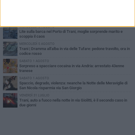
PIÙ LETTI QUESTA SETTIMANA
MERCOLEDÌ 5 AGOSTO
Trani piange G.D., il 64enne investito all'alba in via delle Tufare
non ce l'ha fatta
MERCOLEDÌ 5 AGOSTO
Lite sulla barca nel Porto di Trani, moglie sorprende marito e
scoppia il caos
MERCOLEDÌ 5 AGOSTO
Trani | Dramma all'alba in via delle Tufare: pedone travolto, ora in
codice rosso
SABATO 1 AGOSTO
Sorpreso a spacciare cocaina in via Andria: arrestato 43enne
tranese
SABATO 1 AGOSTO
Spaccio, degrado, violenza: neanche la Notte delle Meraviglie di
San Nicola risparmia via San Giorgio
VENERDÌ 31 LUGLIO
Trani, auto a fuoco nella notte in via Giolitti, è il secondo caso in
due giorni