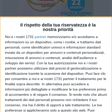
Il rispetto della tua riservatezza è la
nostra priorità
309
Noi e i nostri 1731
partner
memorizziamo e/o accediamo a
informazioni su un dispositivo, come i cookie, e trattiamo dati
personali, come identificatori univoci e informazioni standard
Dovrà restituire all'ex sindaco Giuseppe Tarantini la somma
inviate da un dispositivo per annunci e contenuti personalizzati,
di 22.500 euro il legale incaricato dalla Giunta Tarantini
misurazione di annunci e contenuti, analisi dell'audience e
nell'anno 2003 per rappresentare e difendere il Comune di
sviluppo dei servizi.
Con la tua autorizzazione noi e i nostri
Trani: la Corte d'Appello di Bari ha condannato il legale alla
partner possiamo utilizzare dati precisi di geolocalizzazione e
identificazione tramite la scansione del dispositivo. Puoi fare clic
restituzione delle somme ricevute, ed il Comune di Trani a
per consentire a noi e ai nostri 1731 partner il trattamento per le
rimborsare dette somme allo stesso avvocato, nonché a
finalità sopra descritte. In alternativa puoi accedere a
pagare le competenze legali dei difensori del dott. Tarantini e
informazioni più dettagliate e modificare le tue preferenze prima
del legale medesimo.
di acconsentire o di negare il consenso.
Si rende noto che alcuni
trattamenti dei dati personali possono non richiedere il tuo
I fatti: un legale incaricato dalla Giunta Tarantini nell'anno
consenso, ma hai il diritto di opporti a tale trattamento. Le tue
2003 per rappresentare e difendere il Comune di Trani, dopo
preferenze si applicheranno solo a questo sito web. Puoi