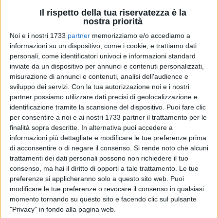
Il rispetto della tua riservatezza è la
nostra priorità
Noi e i nostri 1733
partner
memorizziamo e/o accediamo a
73
informazioni su un dispositivo, come i cookie, e trattiamo dati
personali, come identificatori univoci e informazioni standard
inviate da un dispositivo per annunci e contenuti personalizzati,
misurazione di annunci e contenuti, analisi dell'audience e
Creare le condizioni favorevoli per la presa in carico del
sviluppo dei servizi.
Con la tua autorizzazione noi e i nostri
paziente, tracciando il miglior percorso terapeutico per
partner possiamo utilizzare dati precisi di geolocalizzazione e
ridurre la mobilità passiva per le malattie ematologiche. É
identificazione tramite la scansione del dispositivo. Puoi fare clic
uno dei temi intorno al quale verterà il congresso dal titolo
per consentire a noi e ai nostri 1733 partner il trattamento per le
"Attualità in Ematologia", in programma il 20 e il 21 dicembre
finalità sopra descritte. In alternativa puoi accedere a
informazioni più dettagliate e modificare le tue preferenze prima
a Trani, a Palazzo San Giorgio. La due giorni, presieduta dal
di acconsentire o di negare il consenso.
Si rende noto che alcuni
dottor Giuseppe Tarantini, Direttore del reparto di Ematologia
trattamenti dei dati personali possono non richiedere il tuo
dell'ospedale Dimiccoli di Barletta e responsabile scientifico,
consenso, ma hai il diritto di opporti a tale trattamento. Le tue
con i professori Giuseppe Guglielmi e Arcangelo Liso, sarà
preferenze si applicheranno solo a questo sito web. Puoi
occasione per fare il punto sui progressi raggiunti dalla Rete
modificare le tue preferenze o revocare il consenso in qualsiasi
Ematologica Pugliese nella diagnosi e cura delle patologie
momento tornando su questo sito e facendo clic sul pulsante
ematologiche. Sei le sessioni di lavoro, impreziosite dal
"Privacy" in fondo alla pagina web.