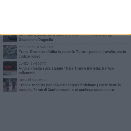
Trani piange G.D., il 64enne investito all'alba in via delle Tufare
non ce l'ha fatta
MERCOLEDÌ 5 AGOSTO
Lite sulla barca nel Porto di Trani, moglie sorprende marito e
scoppia il caos
GIOVEDÌ 6 AGOSTO
Investito a pochi mesi dalla pensione, la comunità piange
Gioacchino Dagnello
MERCOLEDÌ 5 AGOSTO
Trani | Dramma all'alba in via delle Tufare: pedone travolto, ora in
codice rosso
LUNEDÌ 3 AGOSTO
Auto si ribalta sulla statale 16 tra Trani e Barletta: traffico
rallentato
GIOVEDÌ 6 AGOSTO
Trani si mobilita per salvare i negozi di vicinato | Parte bene la
raccolta Firme di Confesercenti e si continua questa sera