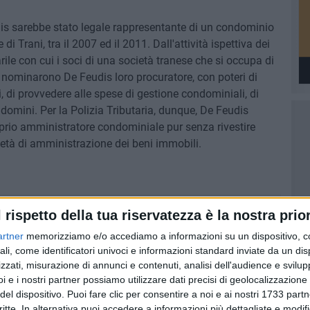
dis sarebbe stato legale rappresentante di un condominio
i Trani, tra il 2007 ed il 2011. Dall'attività ispettiva dei
ile con cui i soci di una società tranese che si occupa di
nominarono De Feudis loro procuratore, con poteri di
 di provvedere alle spese di gestione condominiali, di
ndomini. Per la Polizia Tributaria, dunque, De Feudis
oprio amministratore condominiale pur senza rivestire
cietà di amministrazione dei beni immobili.
l rispetto della tua riservatezza è la nostra prior
artner
memorizziamo e/o accediamo a informazioni su un dispositivo, c
ali, come identificatori univoci e informazioni standard inviate da un di
zzati, misurazione di annunci e contenuti, analisi dell'audience e svilupp
i e i nostri partner possiamo utilizzare dati precisi di geolocalizzazione 
del dispositivo. Puoi fare clic per consentire a noi e ai nostri 1733 partn
critte. In alternativa puoi accedere a informazioni più dettagliate e modif