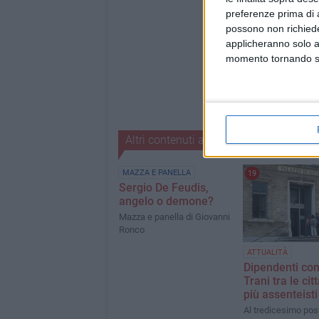
preferenze prima di 
possono non richieder
applicheranno solo a
momento tornando su 
Altri contenuti a tema
MAZZA E PANELLA
19
Sergio De Feudis,
angelo o demone?
Mazza e panella di Giovanni
Ronco
ATTUALITÀ
Dipendenti com
Trani tra le cit
più assenteisti
Al tredicesimo pos