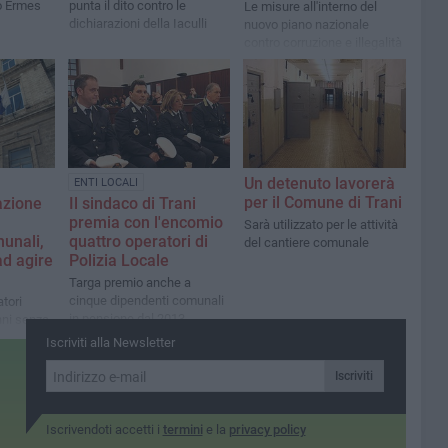
o Ermes
punta il dito contro le
Le misure all'interno del
dichiarazioni della Iaculli
nuovo piano nazionale
contro corruzione e illegalità
Un detenuto lavorerà
ENTI LOCALI
per il Comune di Trani
azione
Il sindaco di Trani
premia con l'encomio
Sarà utilizzato per le attività
unali,
quattro operatori di
del cantiere comunale
ad agire
Polizia Locale
Targa premio anche a
cinque dipendenti comunali
tori
in pensione dal 2013
nni senza
Iscriviti alla Newsletter
Iscriviti
Iscrivendoti accetti i
termini
e la
privacy policy