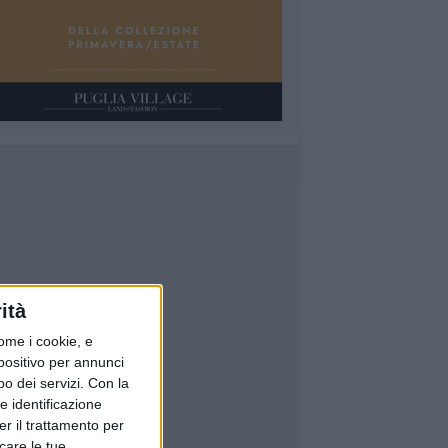
ità
ome i cookie, e
spositivo per annunci
o dei servizi.
Con la
e identificazione
er il trattamento per
icare le tue