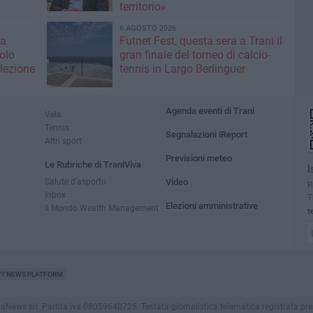
territorio»
6 AGOSTO 2026
la
Futnet Fest, questa sera a Trani il
olo
gran finale del torneo di calcio-
lezione
tennis in Largo Berlinguer
Agenda eventi di Trani
Vela
Tennis
Segnalazioni iReport
Altri sport
Previsioni meteo
Le Rubriche di TraniViva
I
Salute d’asporto
Video
R
Inbox
T
Elezioni amministrative
Il Mondo Wealth Management
t
TY NEWS PLATFORM
ws srl. Partita iva 08059640725. Testata giornalistica telematica registrata presso il