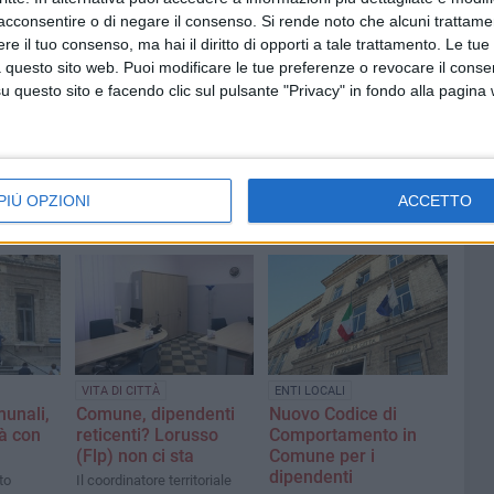
acconsentire o di negare il consenso.
Si rende noto che alcuni trattamen
e il tuo consenso, ma hai il diritto di opporti a tale trattamento. Le tue
 questo sito web. Puoi modificare le tue preferenze o revocare il conse
questo sito e facendo clic sul pulsante "Privacy" in fondo alla pagina
PIÙ OPZIONI
ACCETTO
ENTI LOCALI
VITA DI CITTÀ
unali,
Nuovo Codice di
Comune, dipendenti
tà con
Comportamento in
reticenti? Lorusso
Comune per i
(Flp) non ci sta
dipendenti
to
Il coordinatore territoriale