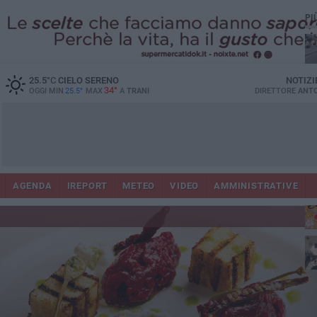
PI
25.5
°C
CIELO SERENO
NOTIZI
34°
OGGI MIN
25.5°
MAX
A
TRANI
DIRETTORE
ANTO
AGENDA
IREPORT
METEO
VIDEO
AMMINISTRATIVE
ris