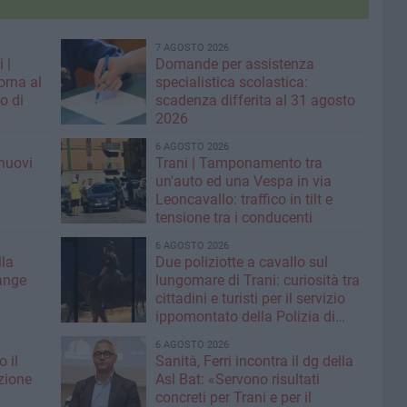
7 AGOSTO 2026
 |
Domande per assistenza
orna al
specialistica scolastica:
o di
scadenza differita al 31 agosto
2026
6 AGOSTO 2026
nuovi
Trani | Tamponamento tra
i
un'auto ed una Vespa in via
Leoncavallo: traffico in tilt e
tensione tra i conducenti
6 AGOSTO 2026
lla
Due poliziotte a cavallo sul
ange
lungomare di Trani: curiosità tra
cittadini e turisti per il servizio
ippomontato della Polizia di
Stato
6 AGOSTO 2026
 il
Sanità, Ferri incontra il dg della
azione
Asl Bat: «Servono risultati
concreti per Trani e per il