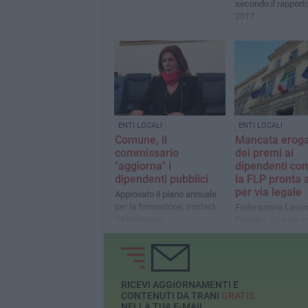
secondo il rapport
2017
ENTI LOCALI
ENTI LOCALI
Mancata erog
Comune, il
dei premi ai
commissario
dipendenti com
"aggiorna" i
la FLP pronta 
dipendenti pubblici
per via legale
Approvato il piano annuale
per la formazione, costerà
Federazione Lavora
24 mila euro
Pubblici: «Da tre a
incentivi»
RICEVI AGGIORNAMENTI E
CONTENUTI DA TRANI
GRATIS
NELLA TUA E-MAIL