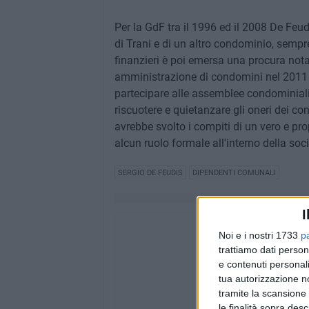
Per la GdF tra il 1996 ed il 2008 De Feu
di Trani e di un altro condominio, sempre d
finanzieri è poi emersa una procura notar
amministrazione di condomini nel 2011 
partecipare alle assemblee condominiali,
riscuotere e quietanzare gli oneri dei co
avrebbe svolto i compiti di un vero e pr
alcun ruolo formale all'interno della so
SERGIO DE FEUDIS
DIPENDENTI COMUNALI
I
Noi e i nostri 1733
p
trattiamo dati person
e contenuti personali
tua autorizzazione no
tramite la scansione 
le finalità sopra des