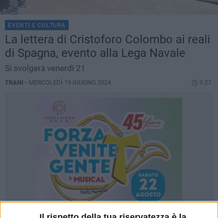
EVENTI E CULTURA
La lettera di Cristoforo Colombo ai reali
di Spagna, evento alla Lega Navale
Si svolgerà venerdì 21
TRANI -
MERCOLEDÌ 19 GIUGNO 2024
9.27
Il rispetto della tua riservatezza è la