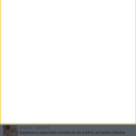
PIÙ LETTI QUESTA SETTIMANA
MERCOLEDÌ 5 AGOSTO
Trani piange G.D., il 64enne investito all'alba in via delle Tufare
non ce l'ha fatta
MERCOLEDÌ 5 AGOSTO
Lite sulla barca nel Porto di Trani, moglie sorprende marito e
scoppia il caos
MERCOLEDÌ 5 AGOSTO
Trani | Dramma all'alba in via delle Tufare: pedone travolto, ora in
codice rosso
SABATO 1 AGOSTO
Sorpreso a spacciare cocaina in via Andria: arrestato 43enne