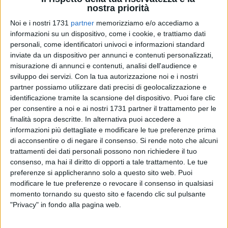
nostra priorità
Noi e i nostri 1731
partner
memorizziamo e/o accediamo a
61
informazioni su un dispositivo, come i cookie, e trattiamo dati
personali, come identificatori univoci e informazioni standard
inviate da un dispositivo per annunci e contenuti personalizzati,
Il Lions Club Ordinamenta Maris di Trani con la Croce Bianca
misurazione di annunci e contenuti, analisi dell'audience e
e la Lega Navale di Trani ha organizzato un incontro dal
sviluppo dei servizi.
Con la tua autorizzazione noi e i nostri
titolo "La lettera di Cristoforo Colombo ai reali di Spagna"
partner possiamo utilizzare dati precisi di geolocalizzazione e
identificazione tramite la scansione del dispositivo. Puoi fare clic
che si terrà venerdì 21 giugno 2024 alle ore 19.30 presso la
per consentire a noi e ai nostri 1731 partner il trattamento per le
Lega Navale di Trani.
finalità sopra descritte. In alternativa puoi accedere a
informazioni più dettagliate e modificare le tue preferenze prima
Un evento in cui si parlerà di storia e di mare nella città degli
di acconsentire o di negare il consenso.
Si rende noto che alcuni
Statuti Marittimi con un parallelismo tra il grande viaggio di
trattamenti dei dati personali possono non richiedere il tuo
Cristoforo Colombo e la Trani di quel tempo.
consenso, ma hai il diritto di opporti a tale trattamento. Le tue
preferenze si applicheranno solo a questo sito web. Puoi
modificare le tue preferenze o revocare il consenso in qualsiasi
Un ideale ritorno al passato navigando tra la fine del XV
momento tornando su questo sito e facendo clic sul pulsante
secolo e l'inizio del XVI. Il prof. Franco Leone illustrerà il
"Privacy" in fondo alla pagina web.
viaggio di Cristoforo Colombo nelle Americhe attraverso la
ricostruzione del grande navigatore nella lettera inviata ai