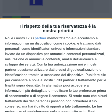
Il rispetto della tua riservatezza è la
nostra priorità
Noi e i nostri 1733
partner
memorizziamo e/o accediamo a
Nel corso dell'incontro alla Lega Navale di Trani, introdotto
informazioni su un dispositivo, come i cookie, e trattiamo dati
dal presidente
Dino Mastropasqua
e moderato dal
personali, come identificatori univoci e informazioni standard
professore Andrea Lovato, è stato presentato il libro
"Una
inviate da un dispositivo per annunci e contenuti personalizzati,
Vita senza sbarre"
di
Giannicola Sinisi
, uno scritto dove
misurazione di annunci e contenuti, analisi dell'audience e
l'autore ha criticato l'idea tradizionale della pena come
sviluppo dei servizi.
Con la tua autorizzazione noi e i nostri
partner possiamo utilizzare dati precisi di geolocalizzazione e
semplice espiazione: «
Non basta dire "ho pagato" togliendo
identificazione tramite la scansione del dispositivo. Puoi fare clic
la libertà. Il vero obiettivo è restituire alla società una
per consentire a noi e ai nostri 1733 partner il trattamento per le
persona riconciliata
». Una visione che supera il modello del
finalità sopra descritte. In alternativa puoi accedere a
controllo, evocato dall'immagine del Panopticon di Jeremy
informazioni più dettagliate e modificare le tue preferenze prima
Bentham, per puntare sulla consapevolezza e
di acconsentire o di negare il consenso.
Si rende noto che alcuni
sull'autodisciplina del detenuto.
trattamenti dei dati personali possono non richiedere il tuo
consenso, ma hai il diritto di opporti a tale trattamento. Le tue
preferenze si applicheranno solo a questo sito web. Puoi