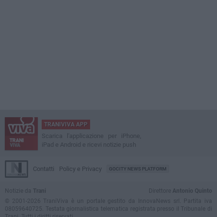
TRANIVIVA APP
Scarica l'applicazione per iPhone,
iPad e Android e ricevi notizie push
Contatti
Policy e Privacy
GOCITY NEWS PLATFORM
Notizie da
Trani
Direttore
Antonio Quinto
© 2001-2026 TraniViva è un portale gestito da InnovaNews srl. Partita iva
08059640725. Testata giornalistica telematica registrata presso il Tribunale di
Trani. Tutti i diritti riservati.