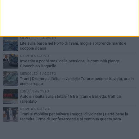
PIÙ LETTI QUESTA SETTIMANA
MERCOLEDÌ 5 AGOSTO
Trani piange G.D., il 64enne investito all'alba in via delle Tufare
non ce l'ha fatta
MERCOLEDÌ 5 AGOSTO
Lite sulla barca nel Porto di Trani, moglie sorprende marito e
scoppia il caos
GIOVEDÌ 6 AGOSTO
Investito a pochi mesi dalla pensione, la comunità piange
Gioacchino Dagnello
MERCOLEDÌ 5 AGOSTO
Trani | Dramma all'alba in via delle Tufare: pedone travolto, ora in
codice rosso
LUNEDÌ 3 AGOSTO
Auto si ribalta sulla statale 16 tra Trani e Barletta: traffico
rallentato
GIOVEDÌ 6 AGOSTO
Trani si mobilita per salvare i negozi di vicinato | Parte bene la
raccolta Firme di Confesercenti e si continua questa sera